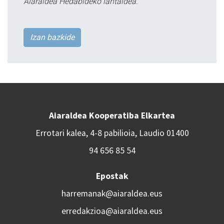
Aiaraldea Hedabideko lantaldea.
Izan bazkide
Aiaraldea Kooperatiba Elkartea
Errotari kalea, 4-8 pabilioia, Laudio 01400
94 656 85 54
Epostak
harremanak@aiaraldea.eus
erredakzioa@aiaraldea.eus