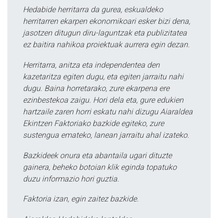
Hedabide herritarra da gurea, eskualdeko
herritarren ekarpen ekonomikoari esker bizi dena,
jasotzen ditugun diru-laguntzak eta publizitatea
ez baitira nahikoa proiektuak aurrera egin dezan.
Herritarra, anitza eta independentea den
kazetaritza egiten dugu, eta egiten jarraitu nahi
dugu. Baina horretarako, zure ekarpena ere
ezinbestekoa zaigu. Hori dela eta, gure edukien
hartzaile zaren horri eskatu nahi dizugu Aiaraldea
Ekintzen Faktoriako bazkide egiteko, zure
sustengua emateko, lanean jarraitu ahal izateko.
Bazkideek onura eta abantaila ugari dituzte
gainera, beheko botoian klik eginda topatuko
duzu informazio hori guztia.
Faktoria izan, egin zaitez bazkide.