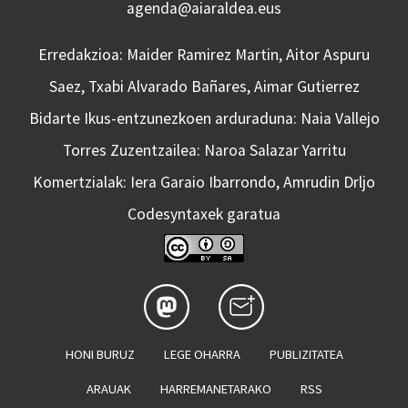
agenda@aiaraldea.eus
Erredakzioa: Maider Ramirez Martin, Aitor Aspuru
Saez, Txabi Alvarado Bañares, Aimar Gutierrez
Bidarte Ikus-entzunezkoen arduraduna: Naia Vallejo
Torres Zuzentzailea: Naroa Salazar Yarritu
Komertzialak: Iera Garaio Ibarrondo, Amrudin Drljo
Codesyntaxek garatua
HONI BURUZ
LEGE OHARRA
PUBLIZITATEA
ARAUAK
HARREMANETARAKO
RSS