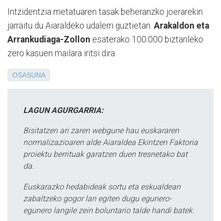
Intzidentzia metatuaren tasak beheranzko joerarekin
jarraitu du Aiaraldeko udalerri guztietan.
Arakaldon eta
Arrankudiaga-Zollon
esaterako 100.000 biztanleko
zero kasuen mailara iritsi dira.
OSASUNA
LAGUN AGURGARRIA:
Bisitatzen ari zaren webgune hau euskararen
normalizazioaren alde Aiaraldea Ekintzen Faktoria
proiektu berrituak garatzen duen tresnetako bat
da.
Euskarazko hedabideak sortu eta eskualdean
zabaltzeko gogor lan egiten dugu egunero-
egunero langile zein boluntario talde handi batek.