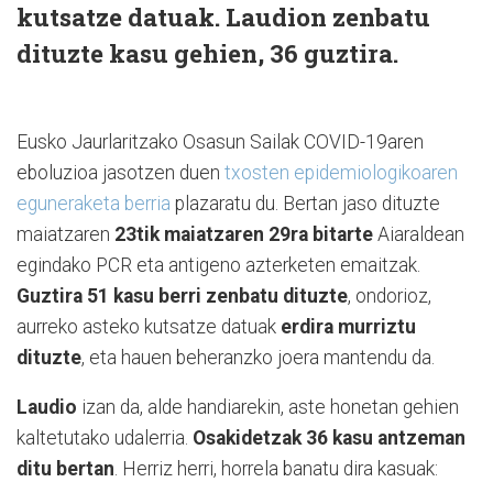
kutsatze datuak. Laudion zenbatu
dituzte kasu gehien, 36 guztira.
Eusko Jaurlaritzako Osasun Sailak COVID-19aren
eboluzioa jasotzen duen
txosten epidemiologikoaren
eguneraketa berria
plazaratu du. Bertan jaso dituzte
maiatzaren
23tik maiatzaren 29ra bitarte
Aiaraldean
egindako PCR eta antigeno azterketen emaitzak.
Guztira 51 kasu berri zenbatu dituzte
, ondorioz,
aurreko asteko kutsatze datuak
erdira murriztu
dituzte
, eta hauen beheranzko joera mantendu da.
Laudio
izan da, alde handiarekin, aste honetan gehien
kaltetutako udalerria.
Osakidetzak 36 kasu antzeman
ditu bertan
. Herriz herri, horrela banatu dira kasuak: