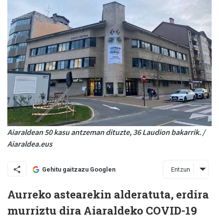
Aiaraldean 50 kasu antzeman dituzte, 36 Laudion bakarrik. /
Aiaraldea.eus
Entzun
Gehitu gaitzazu Googlen
Aurreko astearekin alderatuta, erdira
murriztu dira Aiaraldeko COVID-19