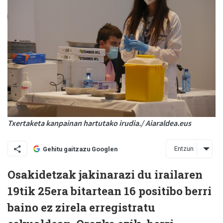
Txertaketa kanpainan hartutako irudia./ Aiaraldea.eus
Entzun
Gehitu gaitzazu Googlen
Osakidetzak jakinarazi du irailaren
19tik 25era bitartean 16 positibo berri
baino ez zirela erregistratu