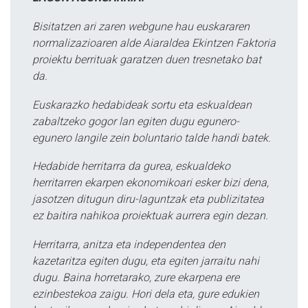
Bisitatzen ari zaren webgune hau euskararen
normalizazioaren alde Aiaraldea Ekintzen Faktoria
proiektu berrituak garatzen duen tresnetako bat
da.
Euskarazko hedabideak sortu eta eskualdean
zabaltzeko gogor lan egiten dugu egunero-
egunero langile zein boluntario talde handi batek.
Hedabide herritarra da gurea, eskualdeko
herritarren ekarpen ekonomikoari esker bizi dena,
jasotzen ditugun diru-laguntzak eta publizitatea
ez baitira nahikoa proiektuak aurrera egin dezan.
Herritarra, anitza eta independentea den
kazetaritza egiten dugu, eta egiten jarraitu nahi
dugu. Baina horretarako, zure ekarpena ere
ezinbestekoa zaigu. Hori dela eta, gure edukien