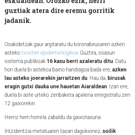
eskualdean. Orozko ezik, herri
guztiak atera dire eremu gorritik
jadanik.
Osakidetzak gaur argitaratu du koronabirusaren azken
asteko
txosten epidemiologikoa
. Guztira, osasun
sistema publikoak
16 kasu berri azaleratu ditu
. Datu
hori duela bi astekoa baino handiagoa bada ere,
azken
lau asteko joerarekin jarraitzen du
. Hau da,
birusak
eragin gutxi dauka une hauetan Aiaraldean
. Izan ere,
duela bi aste urteko zenbaketa apalena erregistratu zen
12 gaixorekin.
Herriz herri horrela zabaldu da gaixotasuna:
Intzidentzia metatuaren tasari dagokionez,
soilik