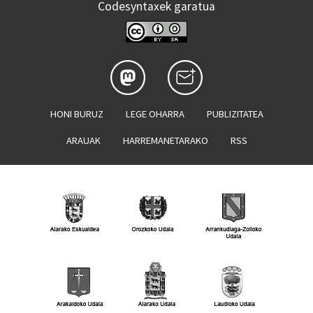
Codesyntaxek garatua
HONI BURUZ
LEGE OHARRA
PUBLIZITATEA
ARAUAK
HARREMANETARAKO
RSS