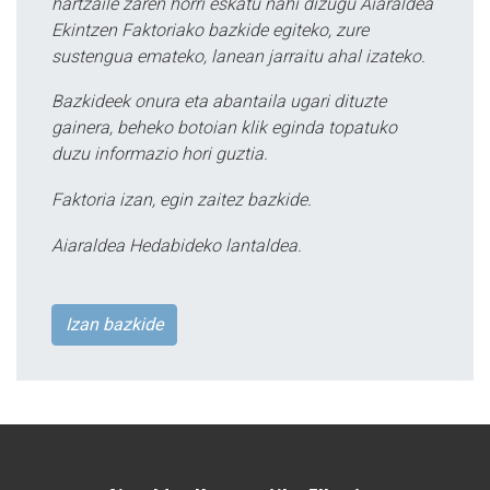
hartzaile zaren horri eskatu nahi dizugu Aiaraldea
Ekintzen Faktoriako bazkide egiteko, zure
sustengua emateko, lanean jarraitu ahal izateko.
Bazkideek onura eta abantaila ugari dituzte
gainera, beheko botoian klik eginda topatuko
duzu informazio hori guztia.
Faktoria izan, egin zaitez bazkide.
Aiaraldea Hedabideko lantaldea.
Izan bazkide