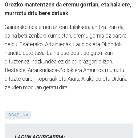
Orozko mantentzen da eremu gorrian, eta hala ere,
murriztu ditu bere datuak
.
Gainerako udalerrien artean, bilakaera anitza izan da,
baina beti zenbaki xumeetan, eremu gorrira ez baitira
heldu. Esaterako, Artziniegak, Laudiok eta Okondok
handitu dute tasa, baina oso positibo gutxi izan
dituztenez, hazkundea ez da adierazgarria izan.
Bestalde, Arrankudiaga-Zollok era Amurriok murriztu
dituzte euren kopuruak eta Aiara, Arakaldo eta Urduña
zeuden moduan geratu dira.
OSASUNA
LAGUN AGURGARRIA: