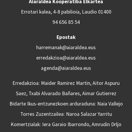
Aiaraldea Kooperatiba Elkartea
Errotari kalea, 4-8 pabilioia, Laudio 01400
94 656 85 54
Epostak
harremanak@aiaraldea.eus
erredakzioa@aiaraldea.eus
agenda@aiaraldea.eus
Erredakzioa: Maider Ramirez Martin, Aitor Aspuru
Saez, Txabi Alvarado Bañares, Aimar Gutierrez
Bidarte Ikus-entzunezkoen arduraduna: Naia Vallejo
Torres Zuzentzailea: Naroa Salazar Yarritu
Komertzialak: Iera Garaio Ibarrondo, Amrudin Drljo