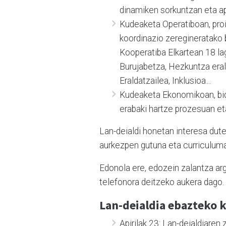
dinamiken sorkuntzan eta ap
Kudeaketa Operatiboan, proi
koordinazio zeregineratako 
Kooperatiba Elkartean 18 lag
Burujabetza, Hezkuntza eral
Eraldatzailea, Inklusioa…
Kudeaketa Ekonomikoan, bid
erabaki hartze prozesuan et
Lan-deialdi honetan interesa dute
aurkezpen gutuna eta curriculum
Edonola ere, edozein zalantza a
telefonora deitzeko aukera dago.
Lan-deialdia ebazteko 
Apirilak 23: Lan-deialdiaren