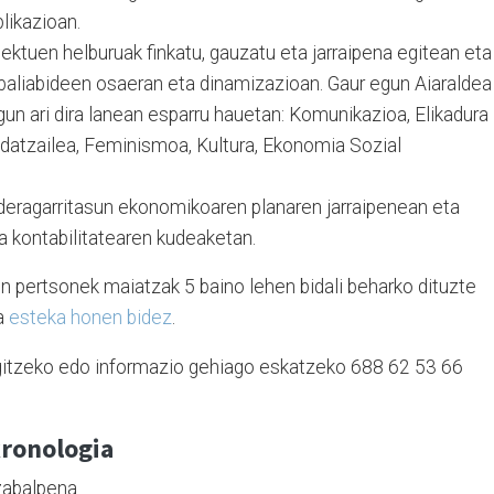
likazioan.
ektuen helburuak finkatu, gauzatu eta jarraipena egitean eta
baliabideen osaeran eta dinamizazioan. Gaur egun Aiaraldea
un ari dira lanean esparru hauetan: Komunikazioa, Elikadura
datzailea, Feminismoa, Kultura, Ekonomia Sozial
eragarritasun ekonomikoaren planaren jarraipenean eta
a kontabilitatearen kudeaketan.
n pertsonek maiatzak 5 baino lehen bidali beharko dituzte
a
esteka honen bidez
.
rgitzeko edo informazio gehiago eskatzeko 688 62 53 66
kronologia
 zabalpena