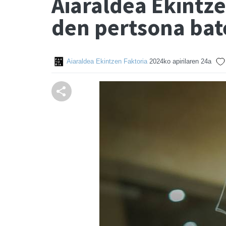
Aiaraldea Ekintz
den pertsona bat
Aiaraldea Ekintzen Faktoria
2024ko apirilaren 24a