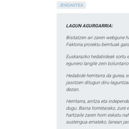
JENDARTEA
LAGUN AGURGARRIA:
Bisitatzen ari zaren webgune h
Faktoria proiektu berrituak gar
Euskarazko hedabideak sortu e
egunero langile zein boluntario
Hedabide herritarra da gurea, 
jasotzen ditugun diru-laguntzak
dezan.
Herritarra, anitza eta independe
dugu. Baina horretarako, zure e
hartzaile zaren horri eskatu na
sustengua emateko, lanean jarr