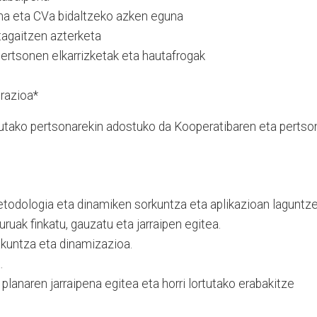
na eta CVa bidaltzeko azken eguna
tagaitzen azterketa
ertsonen elkarrizketak eta hautafrogak
razioa*
tutako pertsonarekin adostuko da Kooperatibaren eta pertso
todologia eta dinamiken sorkuntza eta aplikazioan laguntze
ruak finkatu, gauzatu eta jarraipen egitea.
kuntza eta dinamizazioa.
.
lanaren jarraipena egitea eta horri lortutako erabakitze