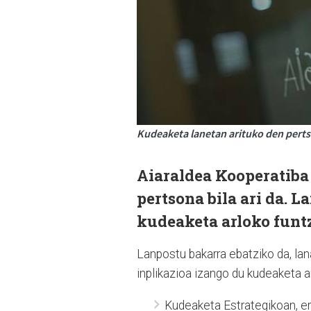
Kudeaketa lanetan arituko den pertson
Aiaraldea Kooperatiba
pertsona bila ari da. 
kudeaketa arloko funtz
Lanpostu bakarra ebatziko da, la
inplikazioa izango du kudeaketa a
Kudeaketa Estrategikoan, er