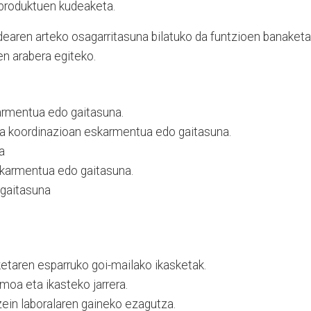
 produktuen kudeaketa.
dearen arteko osagarritasuna bilatuko da funtzioen banaketa
en arabera egiteko.
rmentua edo gaitasuna.
ta koordinazioan eskarmentua edo gaitasuna.
a
armentua edo gaitasuna.
gaitasuna
etaren esparruko goi-mailako ikasketak.
oa eta ikasteko jarrera.
 zein laboralaren gaineko ezagutza.