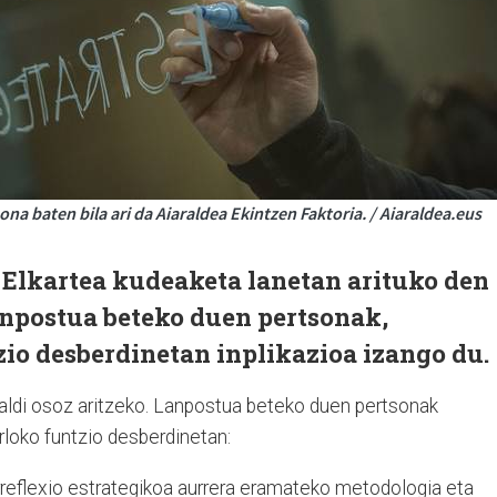
a baten bila ari da Aiaraldea Ekintzen Faktoria. / Aiaraldea.eus
 Elkartea kudeaketa lanetan arituko den
Lanpostua beteko duen pertsonak,
io desberdinetan inplikazioa izango du.
naldi osoz aritzeko. Lanpostua beteko duen pertsonak
rloko funtzio desberdinetan:
reflexio estrategikoa aurrera eramateko metodologia eta