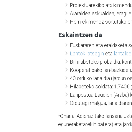
Proiektuarekiko atxikimendu
Aiaraldea eskualdea, eragil
Herri ekimenez sortutako e
Eskaintzen da
Euskararen eta eraldaketa so
Lantoki atsegin
eta
lantalde
Bi hilabeteko probaldia, k
Kooperatibako lan-bazkide 
40 orduko lanaldia (jardun o
Hilabeteko soldata: 1.740€ 
Lanpostua Laudion (Araba) 
Ordutegi malgua, lanaldiare
*Oharra: Adierazitako lansaria uzt
eguneraketarekin batera) eta jard