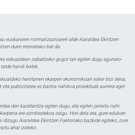
au euskararen normalizazioaren alde Aiaraldea Ekintzen
atzen duen tresnetako bat da.
ta eskualdean zabaltzeko gogor lan egiten dugu egunero-
 talde handi batek.
eskualdeko herritarren ekarpen ekonomikoari esker bizi dena,
 eta publizitatea ez baitira nahikoa proiektuak aurrera egin
ntea den kazetaritza egiten dugu, eta egiten jarraitu nahi
karpena ere ezinbestekoa zaigu. Hori dela eta, gure edukien
hi dizugu Aiaraldea Ekintzen Faktoriako bazkide egiteko, zure
aitu ahal izateko.