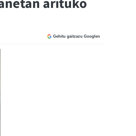
lanetan arituko
Gehitu gaitzazu Googlen