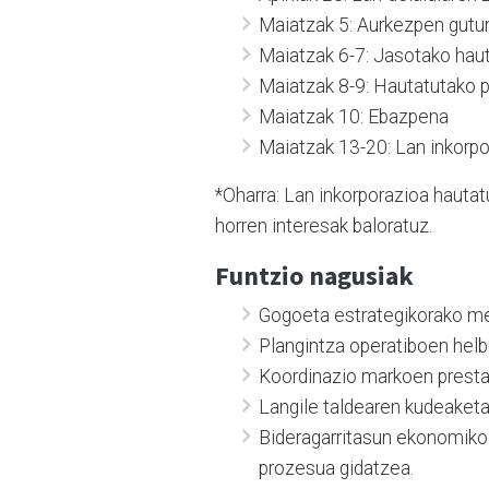
Maiatzak 5: Aurkezpen gutu
Maiatzak 6-7: Jasotako hau
Maiatzak 8-9: Hautatutako p
Maiatzak 10: Ebazpena
Maiatzak 13-20: Lan inkorpo
*Oharra: Lan inkorporazioa hauta
horren interesak baloratuz.
Funtzio nagusiak
Gogoeta estrategikorako me
Plangintza operatiboen helbu
Koordinazio markoen presta
Langile taldearen kudeaketa
Bideragarritasun ekonomiko p
prozesua gidatzea.