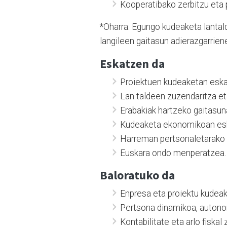
Kooperatibako zerbitzu eta
*Oharra: Egungo kudeaketa lantal
langileen gaitasun adierazgarrien
Eskatzen da
Proiektuen kudeaketan eska
Lan taldeen zuzendaritza e
Erabakiak hartzeko gaitasun
Kudeaketa ekonomikoan esk
Harreman pertsonaletarako 
Euskara ondo menperatzea.
Baloratuko da
Enpresa eta proiektu kudeak
Pertsona dinamikoa, autonom
Kontabilitate eta arlo fiskal