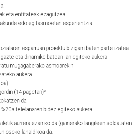
a.
eak eta entitateak ezagutzea.
rakunde edo egitasmoetan esperientzia
zialaren esparruan proiektu bizigarri baten parte izatea
gazte eta dinamiko batean lan egiteko aukera
ontratu mugagaberako asmoarekin
izateko aukera
soa)
gordin (14 pagetan)*
kokatzen da
n %20a telelanaren bidez egiteko aukera
ailetik aurrera ezarriko da (gainerako langileen soldataten
un osoko lanaldikoa da.