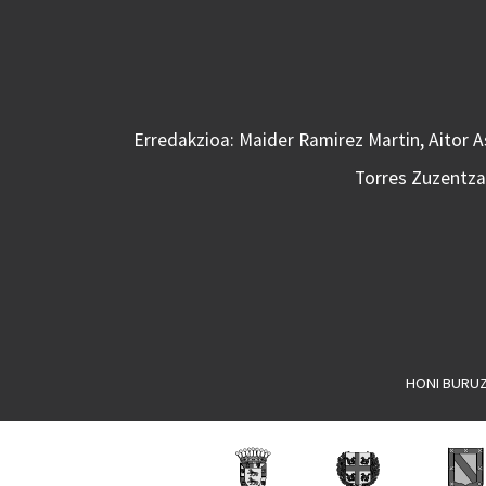
Erredakzioa: Maider Ramirez Martin, Aitor 
Torres Zuzentzai
HONI BURU