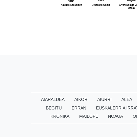
AIARALDEA
AIKOR
AIURRI
ALEA
BEGITU
ERRAN
EUSKALERRIA IRRA
KRONIKA
MAILOPE
NOAUA
O