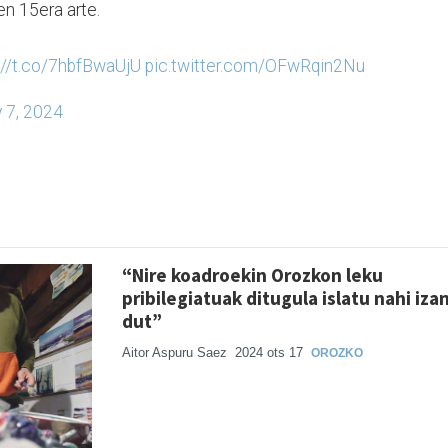
en 15era arte.
://t.co/7hbfBwaUjU
pic.twitter.com/OFwRqin2Nu
 7, 2024
“Nire koadroekin Orozkon leku
pribilegiatuak ditugula islatu nahi iza
dut”
Aitor Aspuru Saez
2024 ots 17
OROZKO