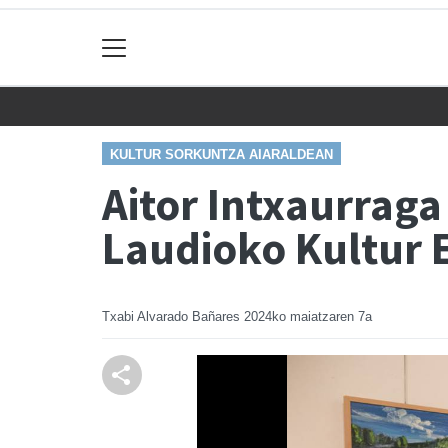
KULTUR SORKUNTZA AIARALDEAN
Aitor Intxaurraga
Laudioko Kultur 
Txabi Alvarado Bañares
2024ko maiatzaren 7a