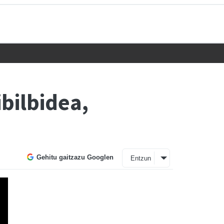
bilbidea,
Gehitu gaitzazu Googlen
Entzun