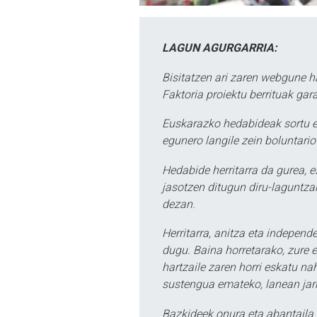
LAGUN AGURGARRIA:
Bisitatzen ari zaren webgune h
Faktoria proiektu berrituak gar
Euskarazko hedabideak sortu e
egunero langile zein boluntario
Hedabide herritarra da gurea, 
jasotzen ditugun diru-laguntzak
dezan.
Herritarra, anitza eta independe
dugu. Baina horretarako, zure e
hartzaile zaren horri eskatu na
sustengua emateko, lanean jarr
Bazkideek onura eta abantaila 