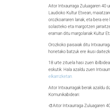
Aitor Intxaurraga Zuluagaren 40 u
Laudioko Kultur Etxean, maiatzare
orozkoarraren lanak, eta bera ere
solasteko eta margotzen jarraitze
eraman ditu margolariak Kultur E
Orozkoko paisaiak ditu Intxaurraga
horietako batzuk ere ikusi daitez
18 urte zituela hasi zuen ibilbi
eskutik. Hala azaldu zuen Intxau
elkarrizketan.
Aitor Intxaurragak berak azaldu d
Komunikabideari:
🎨Aitor Intxaurraga Zuluagaren 40