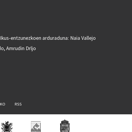
 Ikus-entzunezkoen arduraduna: Naia Vallejo
do, Amrudin Drljo
AKO
RSS