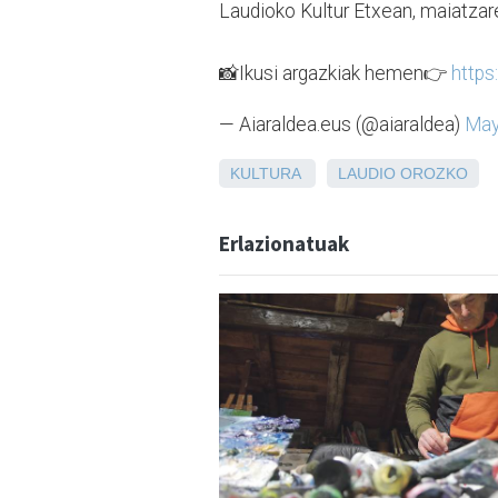
Laudioko Kultur Etxean, maiatzar
📸Ikusi argazkiak hemen👉
https
— Aiaraldea.eus (@aiaraldea)
May
KULTURA
LAUDIO
OROZKO
Erlazionatuak