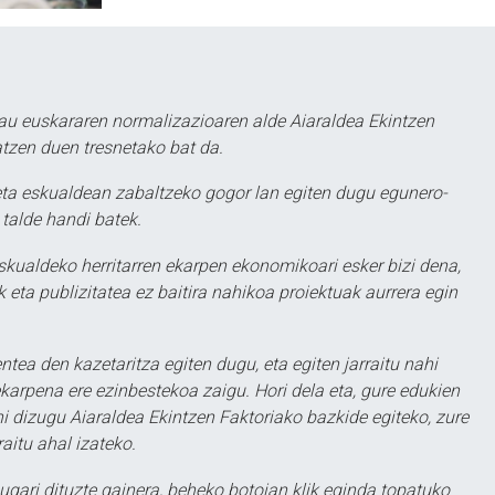
au euskararen normalizazioaren alde Aiaraldea Ekintzen
atzen duen tresnetako bat da.
ta eskualdean zabaltzeko gogor lan egiten dugu egunero-
 talde handi batek.
eskualdeko herritarren ekarpen ekonomikoari esker bizi dena,
 eta publizitatea ez baitira nahikoa proiektuak aurrera egin
ntea den kazetaritza egiten dugu, eta egiten jarraitu nahi
karpena ere ezinbestekoa zaigu. Hori dela eta, gure edukien
hi dizugu Aiaraldea Ekintzen Faktoriako bazkide egiteko, zure
aitu ahal izateko.
ugari dituzte gainera, beheko botoian klik eginda topatuko