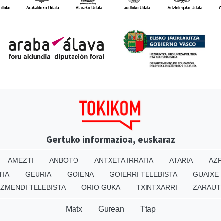
Gertuko informazioa, euskaraz
AMEZTI
ANBOTO
ANTXETA IRRATIA
ATARIA
AZP
TIA
GEURIA
GOIENA
GOIERRI TELEBISTA
GUAIXE
IZMENDI TELEBISTA
ORIO GUKA
TXINTXARRI
ZARAUT
Matx
Gurean
Ttap