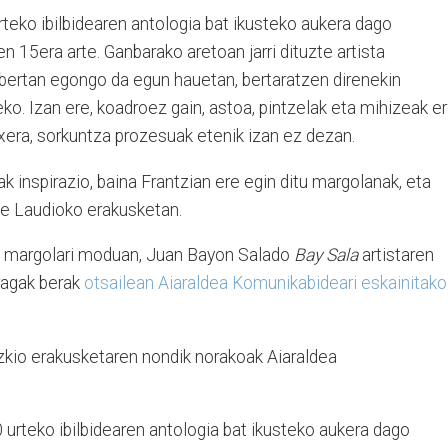
rteko ibilbidearen antologia bat ikusteko aukera dago
n 15era arte. Ganbarako aretoan jarri dituzte artista
 bertan egongo da egun hauetan, bertaratzen direnekin
ko. Izan ere, koadroez gain, astoa, pintzelak eta mihizeak e
txera, sorkuntza prozesuak etenik izan ez dezan.
k inspirazio, baina Frantzian ere egin ditu margolanak, eta
ke Laudioko erakusketan.
dea margolari moduan, Juan Bayon Salado
Bay Sala
artistaren
rragak berak
otsailean Aiaraldea Komunikabideari eskainitako
izkio erakusketaren nondik norakoak Aiaraldea
 urteko ibilbidearen antologia bat ikusteko aukera dago