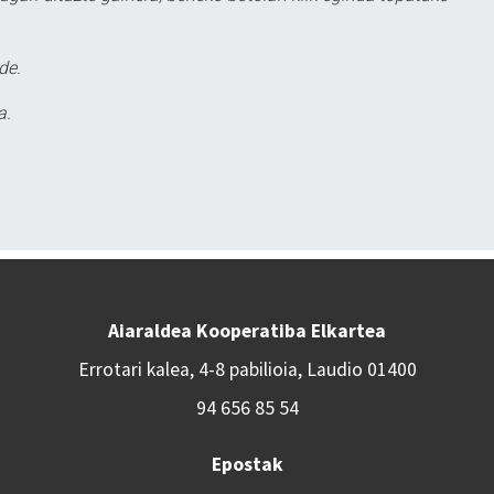
de.
a.
Aiaraldea Kooperatiba Elkartea
Errotari kalea, 4-8 pabilioia, Laudio 01400
94 656 85 54
Epostak