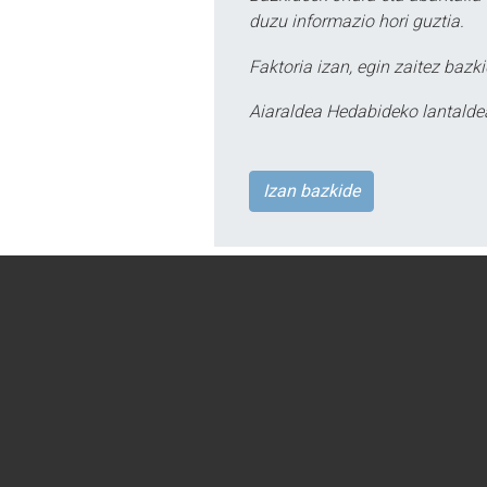
duzu informazio hori guztia.
Faktoria izan, egin zaitez bazki
Aiaraldea Hedabideko lantalde
Izan bazkide