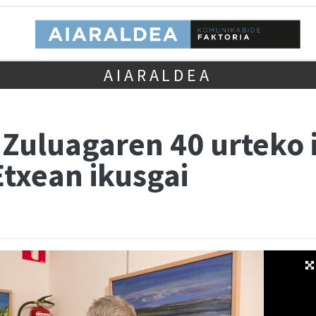
AIARALDEA
 Zuluagaren 40 urteko i
Etxean ikusgai