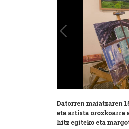
Datorren maiatzaren 15
eta artista orozkoarra
hitz egiteko eta margo