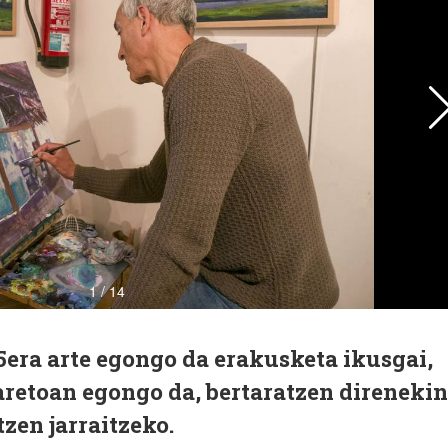
era arte egongo da erakusketa ikusgai,
 aretoan egongo da, bertaratzen direnekin
tzen jarraitzeko.