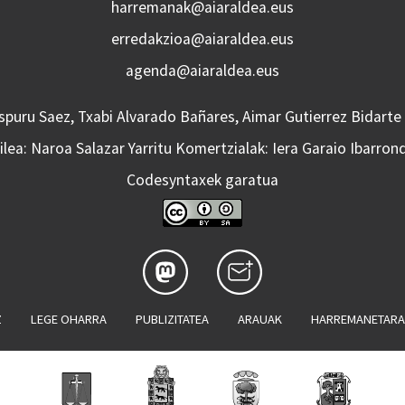
harremanak@aiaraldea.eus
erredakzioa@aiaraldea.eus
agenda@aiaraldea.eus
Aspuru Saez, Txabi Alvarado Bañares, Aimar Gutierrez Bidarte
lea: Naroa Salazar Yarritu Komertzialak: Iera Garaio Ibarron
Codesyntaxek garatua
Z
LEGE OHARRA
PUBLIZITATEA
ARAUAK
HARREMANETAR