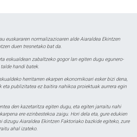
au euskararen normalizazioaren alde Aiaraldea Ekintzen
atzen duen tresnetako bat da.
ta eskualdean zabaltzeko gogor lan egiten dugu egunero-
 talde handi batek.
eskualdeko herritarren ekarpen ekonomikoari esker bizi dena,
 eta publizitatea ez baitira nahikoa proiektuak aurrera egin
ntea den kazetaritza egiten dugu, eta egiten jarraitu nahi
karpena ere ezinbestekoa zaigu. Hori dela eta, gure edukien
hi dizugu Aiaraldea Ekintzen Faktoriako bazkide egiteko, zure
aitu ahal izateko.