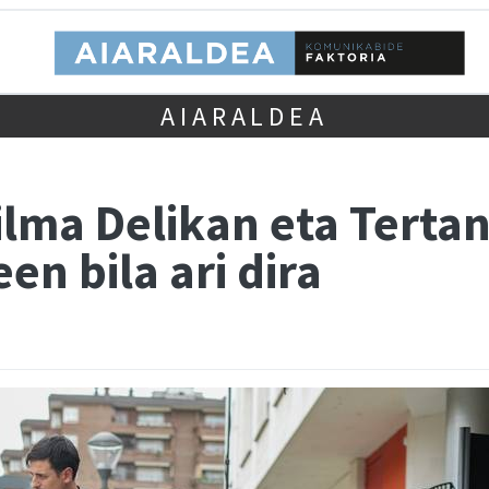
AIARALDEA
ilma Delikan eta Terta
en bila ari dira