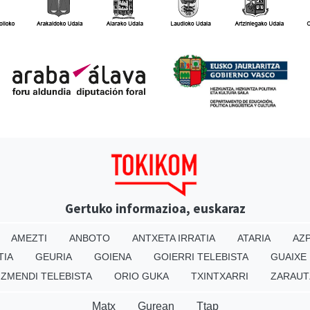
Gertuko informazioa, euskaraz
AMEZTI
ANBOTO
ANTXETA IRRATIA
ATARIA
AZP
TIA
GEURIA
GOIENA
GOIERRI TELEBISTA
GUAIXE
IZMENDI TELEBISTA
ORIO GUKA
TXINTXARRI
ZARAUT
Matx
Gurean
Ttap