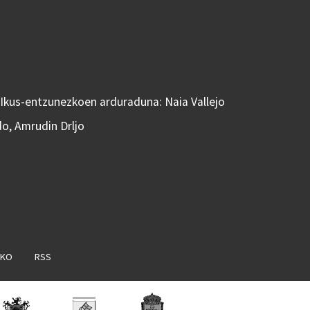
 Ikus-entzunezkoen arduraduna: Naia Vallejo
do, Amrudin Drljo
AKO
RSS