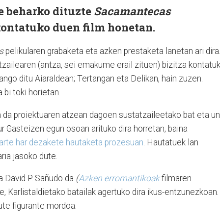
te beharko dituzte
Sacamantecas
 kontatuko duen film honetan.
s
pelikularen grabaketa eta azken prestaketa lanetan ari dira
zailearen (antza, sei emakume erail zituen) bizitza kontatu
ango ditu Aiaraldean; Tertangan eta Delikan, hain zuzen.
 bi toki horietan.
ra da proiektuaren atzean dagoen sustatzaileetako bat eta u
ur Gasteizen egun osoan arituko dira horretan, baina
parte har dezakete hautaketa prozesuan
. Hautatuek lan
ria jasoko dute.
a David P. Sañudo da
(
Azken erromantikoak
filmaren
e, Karlistaldietako batailak agertuko dira ikus-entzunezkoan.
ute figurante mordoa.