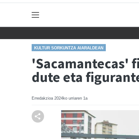
KULTUR SORKUNTZA AIARALDEAN
'Sacamantecas' f
dute eta figurante
Erredakzioa
2024ko urriaren 1a