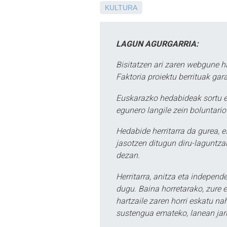
KULTURA
LAGUN AGURGARRIA:
Bisitatzen ari zaren webgune h
Faktoria proiektu berrituak gar
Euskarazko hedabideak sortu e
egunero langile zein boluntario
Hedabide herritarra da gurea, 
jasotzen ditugun diru-laguntzak
dezan.
Herritarra, anitza eta independe
dugu. Baina horretarako, zure e
hartzaile zaren horri eskatu na
sustengua emateko, lanean jarr