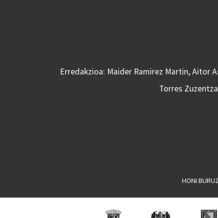
Erredakzioa: Maider Ramirez Martin, Aitor 
Torres Zuzentzai
HONI BURU