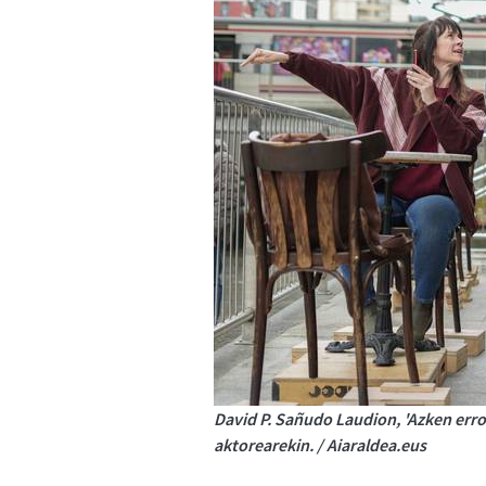
David P. Sañudo Laudion, 'Azken err
aktorearekin. / Aiaraldea.eus