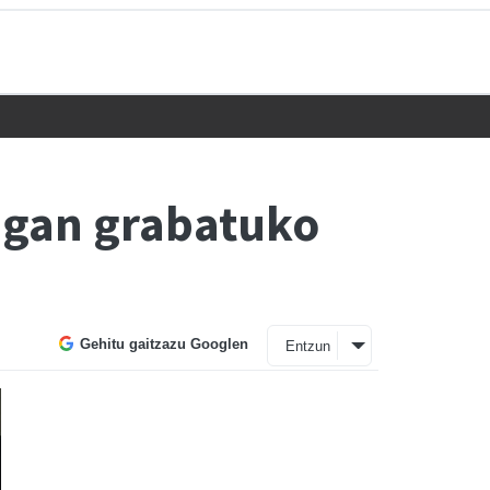
ngan grabatuko
Gehitu gaitzazu Googlen
Entzun