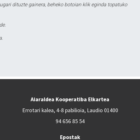
ugari dituzte gainera, beheko botoian klik eginda topatuko
de.
a.
Aiaraldea Kooperatiba Elkartea
Errotari kalea, 4-8 pabilioia, Laudio 01400
94 656 85 54
Epostak