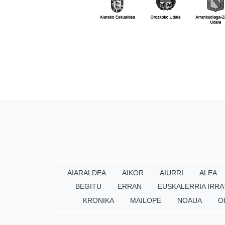
AIARALDEA
AIKOR
AIURRI
ALEA
BEGITU
ERRAN
EUSKALERRIA IRRA
KRONIKA
MAILOPE
NOAUA
O