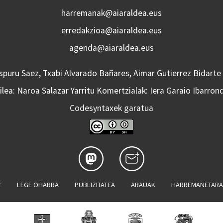
harremanak@aiaraldea.eus
erredakzioa@aiaraldea.eus
agenda@aiaraldea.eus
Aspuru Saez, Txabi Alvarado Bañares, Aimar Gutierrez Bidarte
lea: Naroa Salazar Yarritu Komertzialak: Iera Garaio Ibarron
Codesyntaxek garatua
Z
LEGE OHARRA
PUBLIZITATEA
ARAUAK
HARREMANETAR