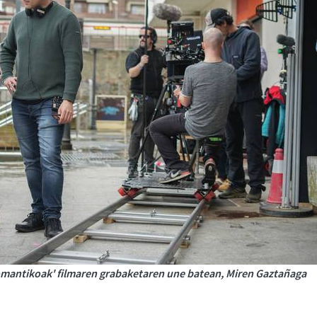
omantikoak' filmaren grabaketaren une batean, Miren Gaztañaga