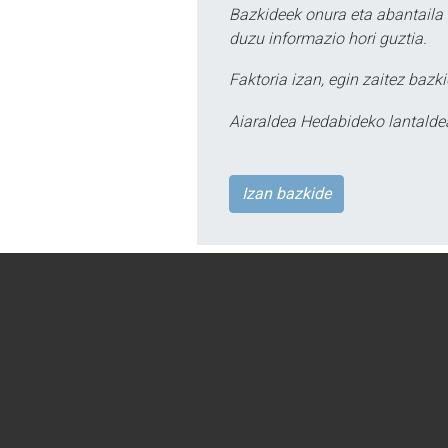
Bazkideek onura eta abantaila 
duzu informazio hori guztia.
Faktoria izan, egin zaitez bazki
Aiaraldea Hedabideko lantalde
Izan bazkide