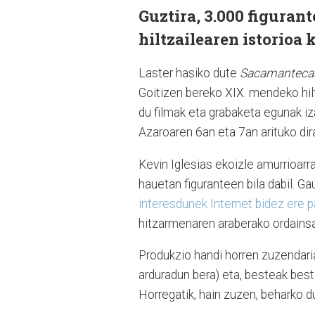
Guztira, 3.000 figuran
hiltzailearen istorioa
Laster hasiko dute
Sacamanteca
Goitizen bereko XIX. mendeko hilt
du filmak eta grabaketa egunak iz
Azaroaren 6an eta 7an arituko dira
Kevin Iglesias ekoizle amurrioar
hauetan figuranteen bila dabil. Ga
interesdunek Internet bidez ere 
hitzarmenaren araberako ordainsa
Produkzio handi horren zuzendari
arduradun bera) eta, besteak best
Horregatik, hain zuzen, beharko d