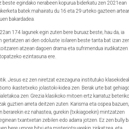
uaz beste egindako nerabeen kopurua biderkatu zen 2021ean
kerketa batek mahairatu du 16 eta 29 urteko gazteen artea
duen bakardadea.
2an 174 lagunek egin zuten bere buruaz beste, hau da, ia
n gertatzen ari den odoluste isilaren beste tanta bat izan ze
koitzaren atzean dagoen drama eta sufrimendua irudikatzen
 topatzeko ezintasuna ere.
tik. Jesus ez zen niretzat ezezaguna institutuko klasekidea
tiorro ikastetxeko jolastoki-kidea zen. Berak urte bat gehiag
ialetakoa zen: Grezia klasikoko mitoen ertz karratuz beterik
tzak guztien arreta deitzen zuten. Karisma eta ospea bazuen,
n berarekin ez nahastea, gurekin (txikiagoekin) mintzatzen
inean txantxetan zebilen edo adarra jotzen. Ez zen bully b
uen bere umore bitxi eta misteriotsuarekin zirikatzea, eta