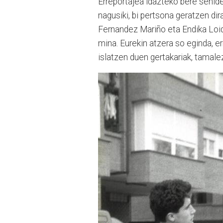
Erreportajea idazteko bere senidee
nagusiki, bi pertsona geratzen dir
Fernandez Mariño eta Endika Loidi 
mina. Eurekin atzera so eginda, e
islatzen duen gertakariak, tamale