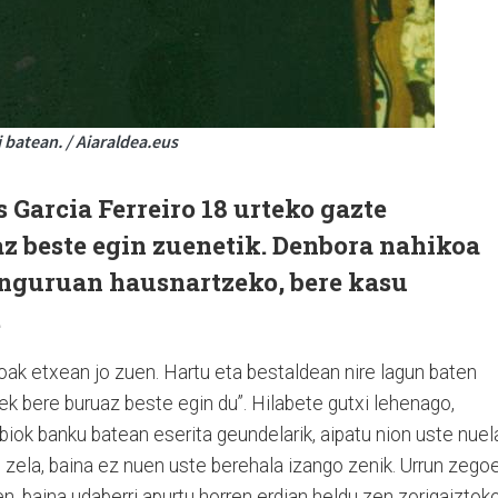
i batean. / Aiaraldea.eus
s Garcia Ferreiro 18 urteko gazte
z beste egin zuenetik. Denbora nahikoa
 inguruan hausnartzeko, bere kasu
.
k etxean jo zuen. Hartu eta bestaldean nire lagun baten
ek bere buruaz beste egin du”. Hilabete gutxi lehenago,
 biok banku batean eserita geundelarik, aipatu nion uste nuel
 zela, baina ez nuen uste berehala izango zenik. Urrun zego
 baina udaberri apurtu horren erdian heldu zen zorigaiztok