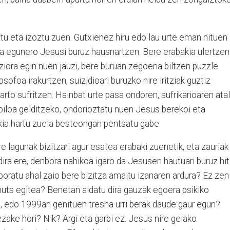
katu eta izoztu zuen. Gutxienez hiru edo lau urte eman nituen
eta egunero Jesusi buruz hausnartzen. Bere erabakia ulertzen
aziora egin nuen jauzi, bere buruan zegoena biltzen puzzle
foa irakurtzen, suizidioari buruzko nire iritziak guztiz
xarto sufritzen. Hainbat urte pasa ondoren, sufrikarioaren atal
nbiloa gelditzeko, ondorioztatu nuen Jesus berekoi eta
akia hartu zuela besteongan pentsatu gabe.
ire lagunak bizitzari agur esatea erabaki zuenetik, eta zauriak
dira ere, denbora nahikoa igaro da Jesusen hautuari buruz hi
eporatu ahal zaio bere bizitza amaitu izanaren ardura? Ez zen
uts egitea? Benetan aldatu dira gauzak egoera psikiko
, edo 1999an genituen tresna urri berak daude gaur egun?
ezake hori? Nik? Argi eta garbi ez. Jesus nire gelako