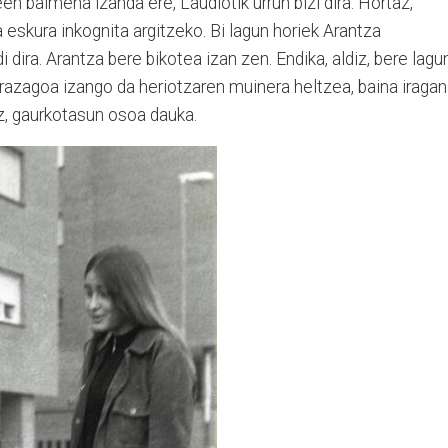
n baimena izanda ere, Laudiotik urrun bizi dira. Hortaz,
a eskura inkognita argitzeko. Bi lagun horiek Arantza
dira. Arantza bere bikotea izan zen. Endika, aldiz, bere lagu
rrazagoa izango da heriotzaren muinera heltzea, baina iraga
z, gaurkotasun osoa dauka.