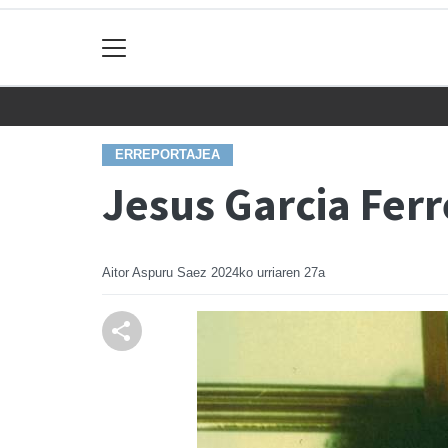
ERREPORTAJEA
Jesus Garcia Ferr
Aitor Aspuru Saez
2024ko urriaren 27a