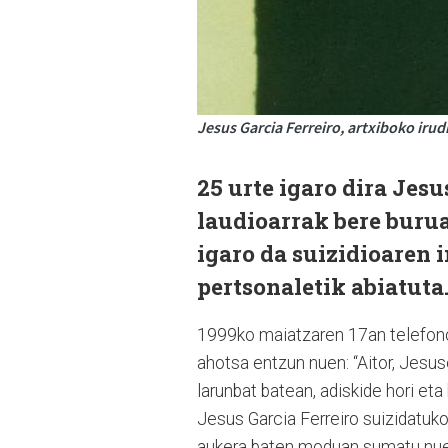
Jesus Garcia Ferreiro, artxiboko irud
25 urte igaro dira Jesu
laudioarrak bere burua
igaro da suizidioaren
pertsonaletik abiatuta
1999ko maiatzaren 17an telefonoa
ahotsa entzun nuen: “Aitor, Jesus
larunbat batean, adiskide hori eta
Jesus Garcia Ferreiro suizidatuko
aukera baten moduan sumatu nuen,