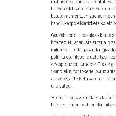
mahaikidea izan zen institutuko a
hilabeteak bizirik eta berarekin ni
batuta mantentzen zuena, finean, 
handik kanpo elkarrizketa kolektib
Gauzak horrela, sekulako lotura s
bitartez. Ni, anarkista sutsua, giz
militantea, fede gutxirekin giza
politika eta filosofia uztartzen, 
errespetuz eta umorez. Eta ez gi
txantxekin, tontokeriei buruz aritz
adibidez, azterketa batean nire e
une batean.
Hortik harago, zer nekien Jesusi b
hurbilen zituen pertsonekin hitz 