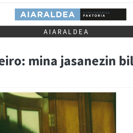
AIARALDEA
eiro: mina jasanezin b