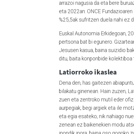
arrazoi nagusia da eta bere bur
eta 2022an. ONCE Fundazioaren i
%25,5ak sufritzen duela nahi ez 
Euskal Autonomia Erkidegoan, 202
pertsona bat bi egunero. Gizartea
Jesusen kasua, baina suizidio ba
ditu, baita konponbide kolektiboa
Latiorroko ikaslea
Dena den, has gaitezen abiapuntu
bilakatu ginenean. Hain zuzen, La
zuen eta zentroko mutil eder ofiz
aurpegiak, begi argiek eta ile mo
eta egia esateko, nik nahiago nue
zenean ez baikenekien modu atseg
inondik inora, baina oso gogoko z