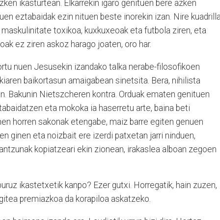
zken ikasturtean. Elkarrekin igaro genituen bere azken
tuen eztabaidak ezin nituen beste inorekin izan. Nire kuadrill
maskulinitate toxikoa, kuxkuxeoak eta futbola ziren, eta
oak ez ziren askoz harago joaten, oro har.
ortu nuen Jesusekin izandako talka nerabe-filosofikoen
akiaren baikortasun amaigabean sinetsita. Bera, nihilista
dian. Bakunin Nietszcheren kontra. Orduak ematen genituen
eztabaidatzen eta mokoka ia haserretu arte, baina beti
nen horren sakonak etengabe, maiz barre egiten genuen
en ginen eta noizbait ere izerdi patxetan jarri ninduen,
rantzunak kopiatzeari ekin zionean, irakaslea alboan zegoen
uruz ikastetxetik kanpo? Ezer gutxi. Horregatik, hain zuzen,
egitea premiazkoa da korapiloa askatzeko.