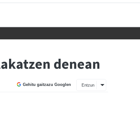
ilakatzen denean
Gehitu gaitzazu Googlen
Entzun