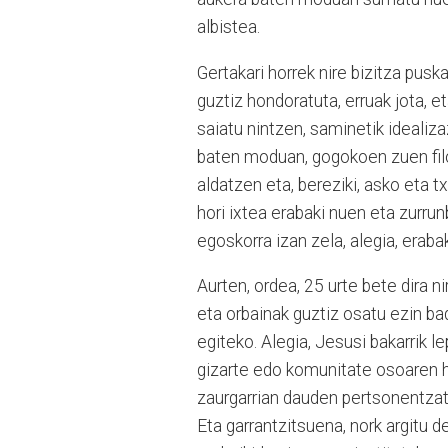
albistea.
Gertakari horrek nire bizitza pus
guztiz hondoratuta, erruak jota, 
saiatu nintzen, saminetik idealiz
baten moduan, gogokoen zuen filoso
aldatzen eta, bereziki, asko eta t
hori ixtea erabaki nuen eta zurru
egoskorra izan zela, alegia, erab
Aurten, ordea, 25 urte bete dira n
eta orbainak guztiz osatu ezin ba
egiteko. Alegia, Jesusi bakarrik l
gizarte edo komunitate osoaren h
zaurgarrian dauden pertsonentzat
Eta garrantzitsuena, nork argitu d