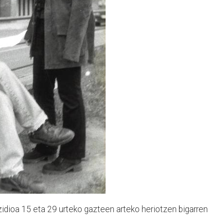
zidioa 15 eta 29 urteko gazteen arteko heriotzen bigarren