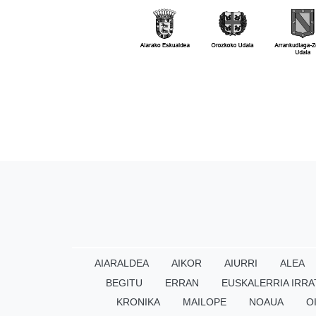
AIARALDEA
AIKOR
AIURRI
ALEA
BEGITU
ERRAN
EUSKALERRIA IRRA
KRONIKA
MAILOPE
NOAUA
O