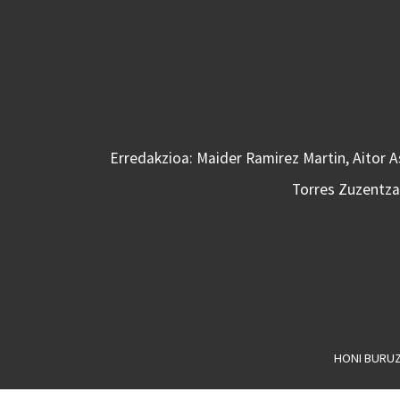
Erredakzioa: Maider Ramirez Martin, Aitor 
Torres Zuzentzai
HONI BURU