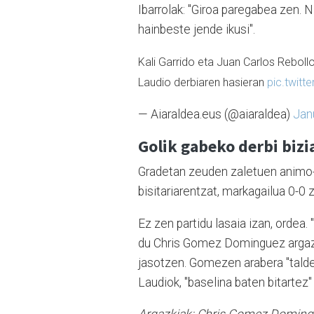
Ibarrolak: "Giroa paregabea zen. 
hainbeste jende ikusi".
Kali Garrido eta Juan Carlos Rebollo
Laudio derbiaren hasieran
pic.twit
— Aiaraldea.eus (@aiaraldea)
Jan
Golik gabeko derbi bizi
Gradetan zeuden zaletuen animo-o
bisitariarentzat, markagailua 0-0
Ez zen partidu lasaia izan, ordea.
du Chris Gomez Dominguez argazki
jasotzen. Gomezen arabera "talde
Laudiok, "baselina baten bitartez"