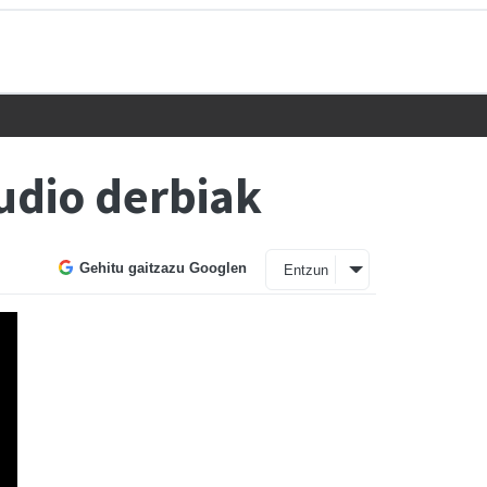
udio derbiak
Gehitu gaitzazu Googlen
Entzun