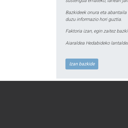
sustengua emateko, lanean jarr
Bazkideek onura eta abantaila 
duzu informazio hori guztia.
Faktoria izan, egin zaitez bazki
Aiaraldea Hedabideko lantalde
Izan bazkide