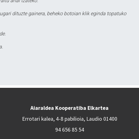
aitu ahal izateko.
ugari dituzte gainera, beheko botoian klik eginda topatuko
de.
a.
Aiaraldea Kooperatiba Elkartea
Errotari kalea, 4-8 pabilioia, Laudio 01400
94 656 85 54