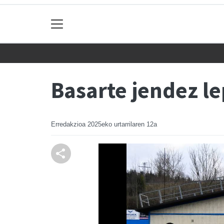
Basarte jendez l
Erredakzioa
2025eko urtarrilaren 12a