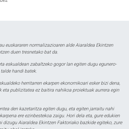
guez
au euskararen normalizazioaren alde Aiaraldea Ekintzen
atzen duen tresnetako bat da.
ta eskualdean zabaltzeko gogor lan egiten dugu egunero-
 talde handi batek.
eskualdeko herritarren ekarpen ekonomikoari esker bizi dena,
 eta publizitatea ez baitira nahikoa proiektuak aurrera egin
ntea den kazetaritza egiten dugu, eta egiten jarraitu nahi
karpena ere ezinbestekoa zaigu. Hori dela eta, gure edukien
hi dizugu Aiaraldea Ekintzen Faktoriako bazkide egiteko, zure