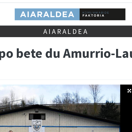
AIARALDEA
epo bete du Amurrio-La