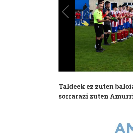
Taldeek ez zuten baloia
sorrarazi zuten Amurri