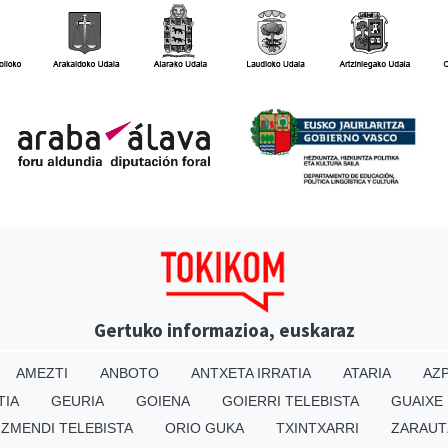
Gertuko informazioa, euskaraz
AMEZTI
ANBOTO
ANTXETA IRRATIA
ATARIA
AZP
TIA
GEURIA
GOIENA
GOIERRI TELEBISTA
GUAIXE
IZMENDI TELEBISTA
ORIO GUKA
TXINTXARRI
ZARAUT