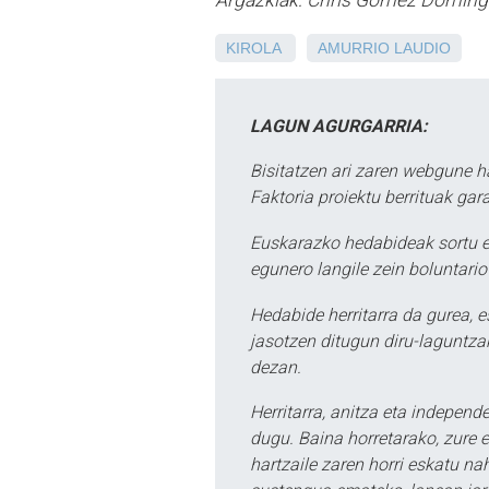
Argazkiak: Chris Gomez Domin
KIROLA
AMURRIO
LAUDIO
LAGUN AGURGARRIA:
Bisitatzen ari zaren webgune h
Faktoria proiektu berrituak gar
Euskarazko hedabideak sortu e
egunero langile zein boluntario
Hedabide herritarra da gurea, 
jasotzen ditugun diru-laguntzak
dezan.
Herritarra, anitza eta independe
dugu. Baina horretarako, zure e
hartzaile zaren horri eskatu na