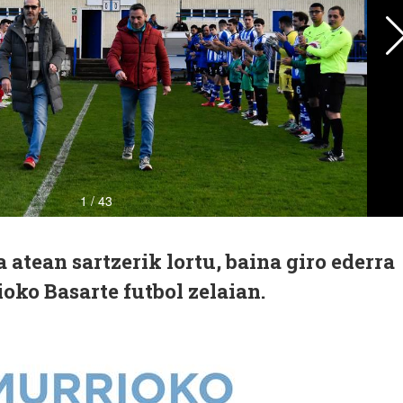
 atean sartzerik lortu, baina giro ederra
oko Basarte futbol zelaian.