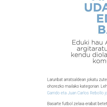
Larunbat arratsaldean jokatu zute
ohorezko mailako kategorian. Lehi
Garrido eta Juan Carlos Rebollo jo
Basarte futbol zelaia erabat bet