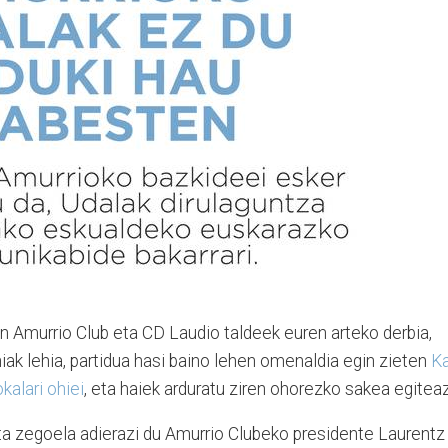
n Amurrio Club eta CD Laudio taldeek euren arteko derbia,
ak lehia, partidua hasi baino lehen omenaldia egin zieten
Ka
kalari ohiei
, eta haiek arduratu ziren ohorezko sakea egiteaz
eta zegoela adierazi du Amurrio Clubeko presidente Laurentz