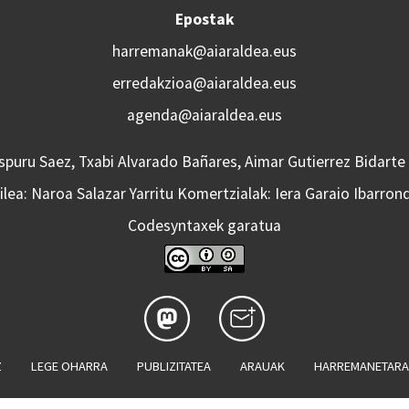
Epostak
harremanak@aiaraldea.eus
erredakzioa@aiaraldea.eus
agenda@aiaraldea.eus
Aspuru Saez, Txabi Alvarado Bañares, Aimar Gutierrez Bidarte
lea: Naroa Salazar Yarritu Komertzialak: Iera Garaio Ibarron
Codesyntaxek garatua
Z
LEGE OHARRA
PUBLIZITATEA
ARAUAK
HARREMANETAR