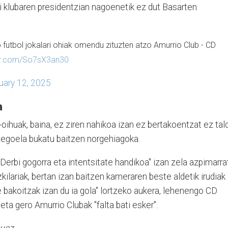
Ni klubaren presidentzian nagoenetik ez dut Basarten
 futbol jokalari ohiak omendu zituzten atzo Amurrio Club - CD
ter.com/So7sX3an30
uary 12, 2025
a
ihuak, baina, ez ziren nahikoa izan ez bertakoentzat ez tal
 zegoela bukatu baitzen norgehiagoka.
 "Derbi gogorra eta intentsitate handikoa" izan zela azpimarra
lariak, bertan izan baitzen kameraren beste aldetik irudiak
 bakoitzak izan du ia gola" lortzeko aukera, lehenengo CD
 eta gero Amurrio Clubak "falta bati esker".