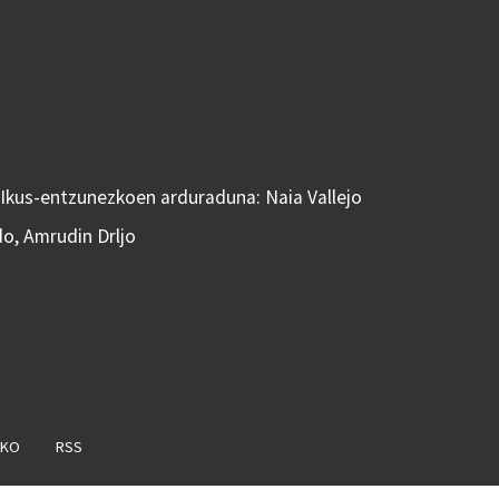
 Ikus-entzunezkoen arduraduna: Naia Vallejo
do, Amrudin Drljo
AKO
RSS