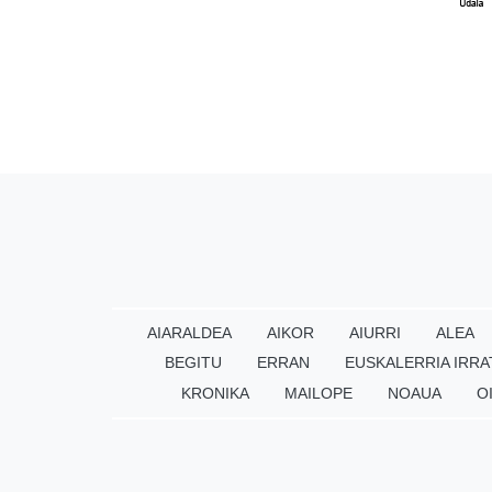
AIARALDEA
AIKOR
AIURRI
ALEA
BEGITU
ERRAN
EUSKALERRIA IRRA
KRONIKA
MAILOPE
NOAUA
O