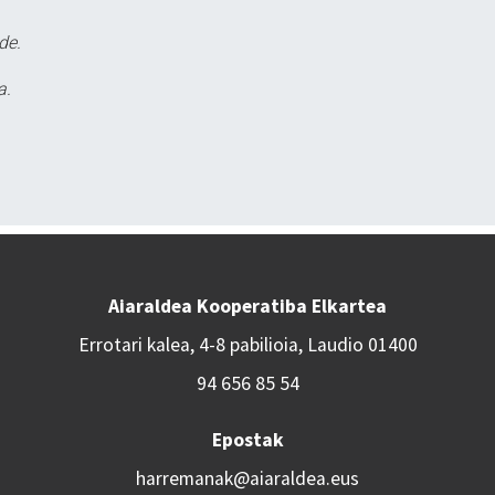
de.
a.
Aiaraldea Kooperatiba Elkartea
Errotari kalea, 4-8 pabilioia, Laudio 01400
94 656 85 54
Epostak
harremanak@aiaraldea.eus