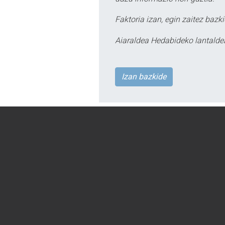
Faktoria izan, egin zaitez bazki
Aiaraldea Hedabideko lantalde
Izan bazkide