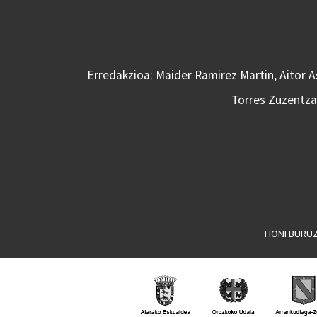
Erredakzioa: Maider Ramirez Martin, Aitor 
Torres Zuzentzai
HONI BURU