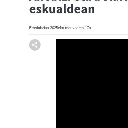
eskualdean
Erredakzioa
2025eko martxoaren 17a