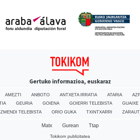
Gertuko informazioa, euskaraz
AMEZTI
ANBOTO
ANTXETA IRRATIA
ATARIA
AZP
TIA
GEURIA
GOIENA
GOIERRI TELEBISTA
GUAIXE
IZMENDI TELEBISTA
ORIO GUKA
TXINTXARRI
ZARAUT
Matx
Gurean
Ttap
Tokikom publizitatea