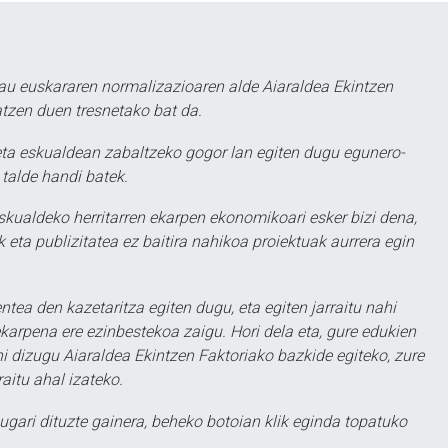
au euskararen normalizazioaren alde Aiaraldea Ekintzen
atzen duen tresnetako bat da.
ta eskualdean zabaltzeko gogor lan egiten dugu egunero-
 talde handi batek.
eskualdeko herritarren ekarpen ekonomikoari esker bizi dena,
 eta publizitatea ez baitira nahikoa proiektuak aurrera egin
ntea den kazetaritza egiten dugu, eta egiten jarraitu nahi
karpena ere ezinbestekoa zaigu. Hori dela eta, gure edukien
hi dizugu Aiaraldea Ekintzen Faktoriako bazkide egiteko, zure
aitu ahal izateko.
ugari dituzte gainera, beheko botoian klik eginda topatuko