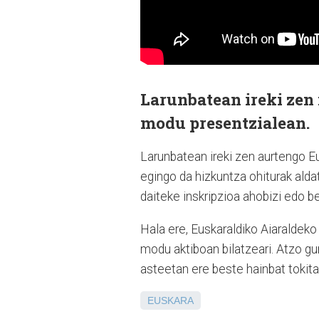
Larunbatean ireki zen
modu presentzialean.
Larunbatean ireki zen aurtengo E
egingo da hizkuntza ohiturak aldat
daiteke inskripzioa ahobizi edo b
Hala ere, Euskaraldiko Aiaraldek
modu aktiboan bilatzeari. Atzo gu
asteetan ere beste hainbat tokita
EUSKARA