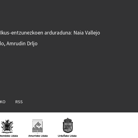
 Ikus-entzunezkoen arduraduna: Naia Vallejo
do, Amrudin Drljo
AKO
RSS