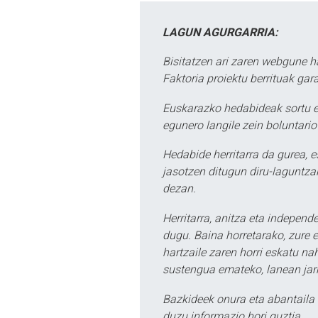
LAGUN AGURGARRIA:
Bisitatzen ari zaren webgune h
Faktoria proiektu berrituak gar
Euskarazko hedabideak sortu e
egunero langile zein boluntario
Hedabide herritarra da gurea, 
jasotzen ditugun diru-laguntzak
dezan.
Herritarra, anitza eta independe
dugu. Baina horretarako, zure e
hartzaile zaren horri eskatu na
sustengua emateko, lanean jarr
Bazkideek onura eta abantaila 
duzu informazio hori guztia.