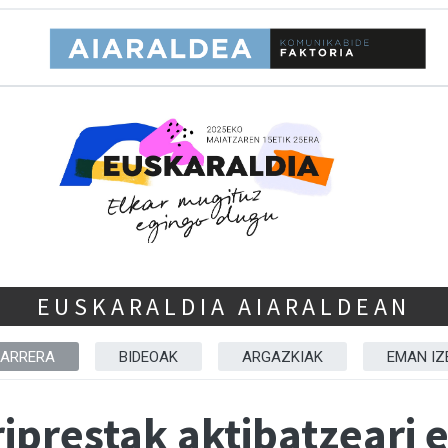
EUSKARALDIA AIARALDEAN
SARRERA
BIDEOAK
ARGAZKIAK
EMAN IZ
riprestak aktibatzeari e