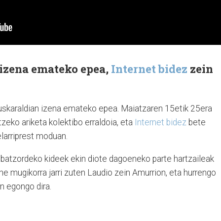
 izena emateko epea,
Internet bidez
zein
uskaraldian izena emateko epea. Maiatzaren 15etik 25era
zeko ariketa kolektibo erraldoia, eta
Internet bidez
bete
elarriprest moduan.
o batzordeko kideek ekin diote dagoeneko parte hartzaileak
ne mugikorra jarri zuten Laudio zein Amurrion, eta hurrengo
n egongo dira.