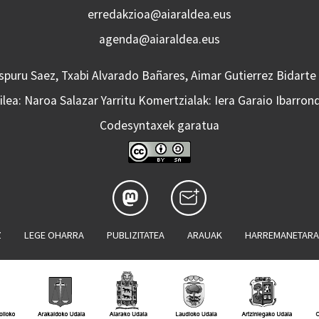
erredakzioa@aiaraldea.eus
agenda@aiaraldea.eus
Aspuru Saez, Txabi Alvarado Bañares, Aimar Gutierrez Bidarte
lea: Naroa Salazar Yarritu Komertzialak: Iera Garaio Ibarron
Codesyntaxek garatua
Z
LEGE OHARRA
PUBLIZITATEA
ARAUAK
HARREMANETAR