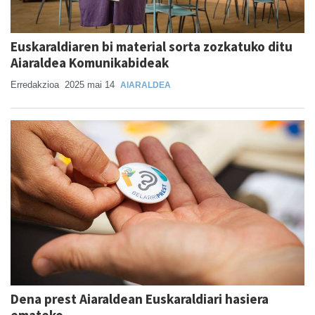
Euskaraldiaren bi material sorta zozkatuko ditu
Aiaraldea Komunikabideak
Erredakzioa
2025 mai 14
AIARALDEA
Dena prest Aiaraldean Euskaraldiari hasiera
emateko