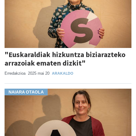
"Euskaraldiak hizkuntza biziarazteko
arrazoiak ematen dizkit"
Erredakzioa
2025 mai 20
ARAKALDO
NAIARA OTAOLA