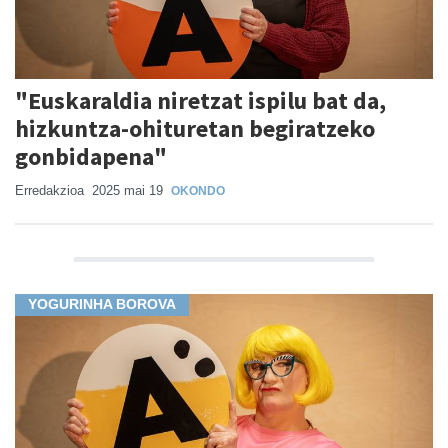
"Euskaraldia niretzat ispilu bat da,
hizkuntza-ohituretan begiratzeko
gonbidapena"
Erredakzioa
2025 mai 19
OKONDO
YOGURINHA BOROVA