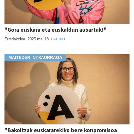
"Gora euskara eta euskaldun ausartak!"
Erredakzioa
2025 mai 18
LAUDIO
MAITEDER INTXAURRAGA
"Bakoitzak euskararekiko bere konpromisoa