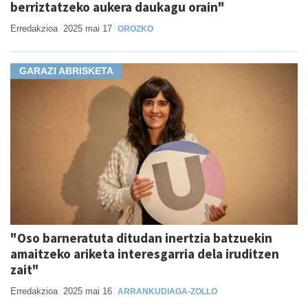
berriztatzeko aukera daukagu orain"
Erredakzioa
2025 mai 17
OROZKO
GARAZI ABRISKETA
"Oso barneratuta ditudan inertzia batzuekin
amaitzeko ariketa interesgarria dela iruditzen
zait"
Erredakzioa
2025 mai 16
ARRANKUDIAGA-ZOLLO