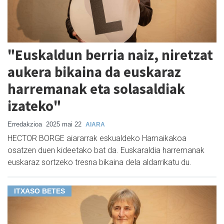
"Euskaldun berria naiz, niretzat
aukera bikaina da euskaraz
harremanak eta solasaldiak
izateko"
Erredakzioa
2025 mai 22
AIARA
HECTOR BORGE aiararrak eskualdeko Hamaikakoa
osatzen duen kideetako bat da. Euskaraldia harremanak
euskaraz sortzeko tresna bikaina dela aldarrikatu du.
ITXASO BETES