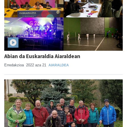
Abian da Euskaraldia Aiaraldean
Erredakzioa
2022 aza 21
AIARALDEA