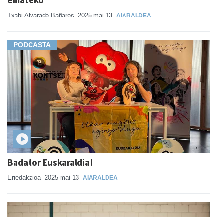
Txabi Alvarado Bañares
2025 mai 13
AIARALDEA
PODCASTA
Badator Euskaraldia!
Erredakzioa
2025 mai 13
AIARALDEA