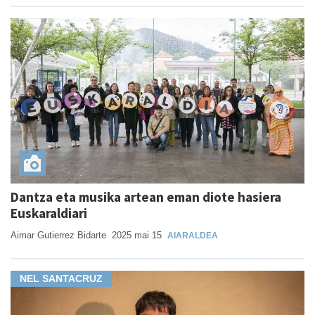
Dantza eta musika artean eman diote hasiera
Euskaraldiari
Aimar Gutierrez Bidarte
2025 mai 15
AIARALDEA
NEL SANTACRUZ