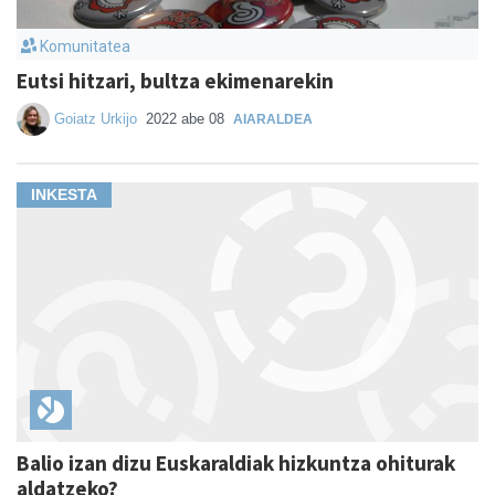
Komunitatea
Eutsi hitzari, bultza ekimenarekin
Goiatz Urkijo
2022 abe 08
AIARALDEA
INKESTA
Balio izan dizu Euskaraldiak hizkuntza ohiturak
aldatzeko?