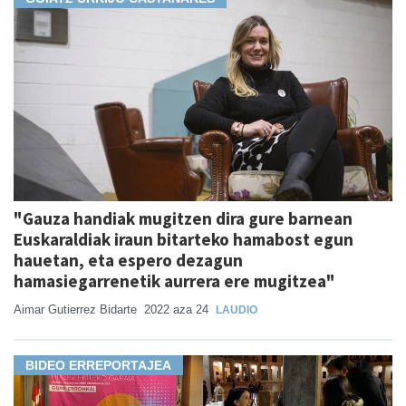
"Gauza handiak mugitzen dira gure barnean
Euskaraldiak iraun bitarteko hamabost egun
hauetan, eta espero dezagun
hamasiegarrenetik aurrera ere mugitzea"
Aimar Gutierrez Bidarte
2022 aza 24
LAUDIO
BIDEO ERREPORTAJEA