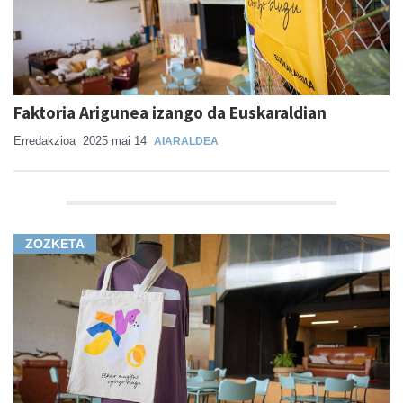
Faktoria Arigunea izango da Euskaraldian
Erredakzioa
2025 mai 14
AIARALDEA
ZOZKETA