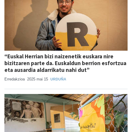
“Euskal Herrian bizi naizenetik euskara nire
bizitzaren parte da. Euskaldun berrion esfortzua
eta ausardia aldarrikatu nahi dut”
Erredakzioa
2025 mai 15
URDUÑA