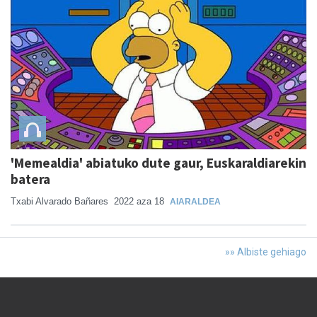
'Memealdia' abiatuko dute gaur, Euskaraldiarekin
batera
Txabi Alvarado Bañares
2022 aza 18
AIARALDEA
»» Albiste gehiago