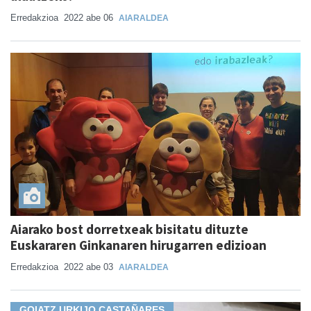
Erredakzioa
2022 abe 06
AIARALDEA
Aiarako bost dorretxeak bisitatu dituzte
Euskararen Ginkanaren hirugarren edizioan
Erredakzioa
2022 abe 03
AIARALDEA
GOIATZ URKIJO CASTAÑARES