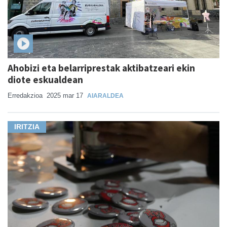
Ahobizi eta belarriprestak aktibatzeari ekin
diote eskualdean
Erredakzioa
2025 mar 17
AIARALDEA
IRITZIA