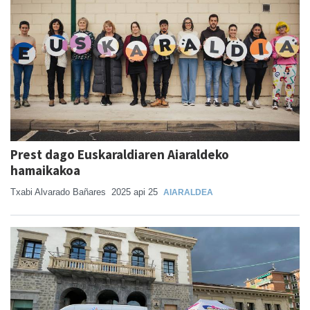
Prest dago Euskaraldiaren Aiaraldeko
hamaikakoa
Txabi Alvarado Bañares
2025 api 25
AIARALDEA