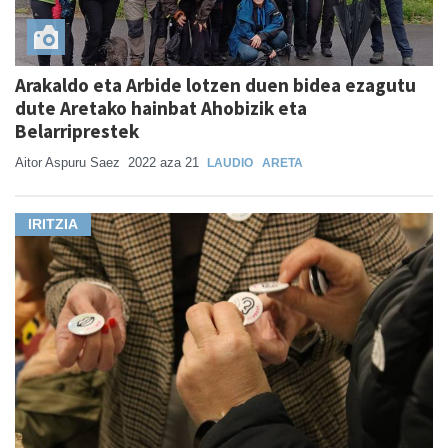
Arakaldo eta Arbide lotzen duen bidea ezagutu
dute Aretako hainbat Ahobizik eta
Belarriprestek
Aitor Aspuru Saez
2022 aza 21
LAUDIO
ARETA
IRITZIA