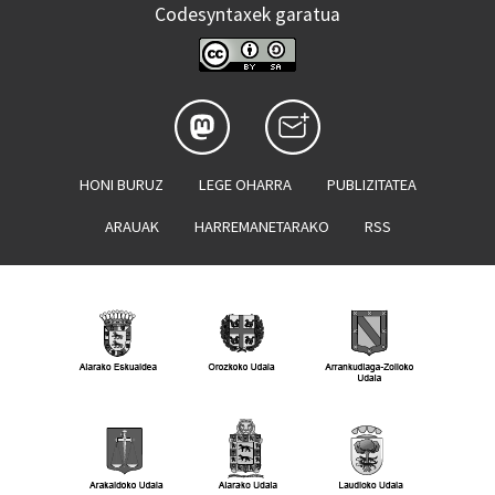
Codesyntaxek garatua
HONI BURUZ
LEGE OHARRA
PUBLIZITATEA
ARAUAK
HARREMANETARAKO
RSS