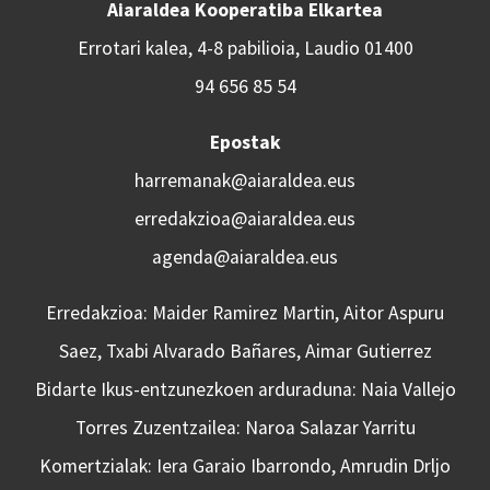
Aiaraldea Kooperatiba Elkartea
Errotari kalea, 4-8 pabilioia, Laudio 01400
94 656 85 54
Epostak
harremanak@aiaraldea.eus
erredakzioa@aiaraldea.eus
agenda@aiaraldea.eus
Erredakzioa: Maider Ramirez Martin, Aitor Aspuru
Saez, Txabi Alvarado Bañares, Aimar Gutierrez
Bidarte Ikus-entzunezkoen arduraduna: Naia Vallejo
Torres Zuzentzailea: Naroa Salazar Yarritu
Komertzialak: Iera Garaio Ibarrondo, Amrudin Drljo