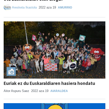
Aresketa Ikastola
2022 aza 19
AMURRIO
Euriak ez du Euskaraldiaren hasiera hondatu
Aitor Aspuru Saez
2022 aza 19
AIARALDEA