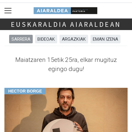
EUSKARALDIA AIARALDEAN
SARRERA
BIDEOAK
ARGAZKIAK
EMAN IZENA
Maiatzaren 15etik 25ra, elkar mugituz
egingo dugu!
HECTOR BORGE