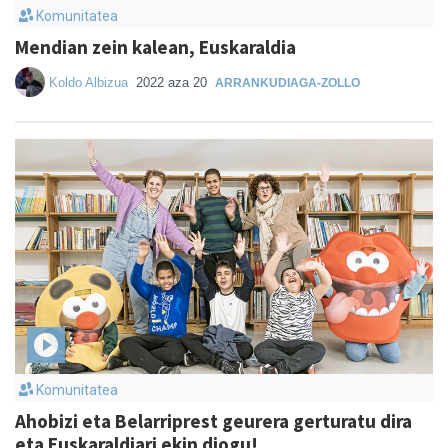
Komunitatea
Mendian zein kalean, Euskaraldia
Koldo Albizua
2022 aza 20
ARRANKUDIAGA-ZOLLO
Komunitatea
Ahobizi eta Belarriprest geurera gerturatu dira
eta Euskaraldiari ekin diogu!