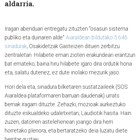
aldarria.
Iragan abenduan entregatu zituzten "osasun sistema
publiko eta duinaren alde"
Aiaraldean bildutako 5.646
sinadurak
, Osakidetzak Gasteizen dituen zerbitzu
zentraletan. Hilabete eman zioten erakundeari erantzun
bat emateko; baina hiru hilabete igaro dira ordutik hona
eta, salatu dutenez, ez dute inolako mezurik jaso.
Hori dela eta, sinadura bilketaren sustatzaileek (SOS
Aiaraldea plataformaren barruan daudenak) urrats
berriak iragarri dituzte. Zehazki, mozioak aurkeztuko
dituzte eskualdeko udaletxetan, Laudiotik hasita. Hain
zuzen, datorren astelehenean joango dira herri
horretako plenora, eta bertaratzeko deia luzatu diete
herritar guztiei.