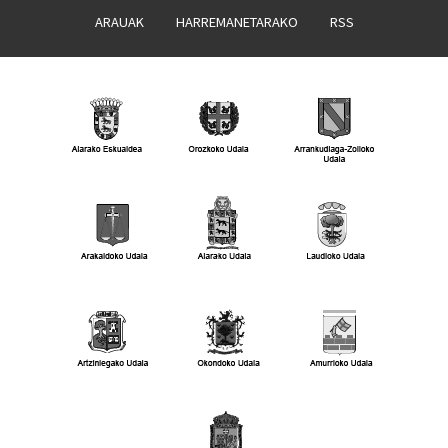
ARAUAK
HARREMANETARAKO
RSS