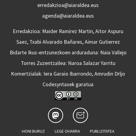
erredakzioa@aiaraldea.eus
agenda@aiaraldea.eus
Erredakzioa: Maider Ramirez Martin, Aitor Aspuru
Saez, Txabi Alvarado Bañares, Aimar Gutierrez
Bidarte Ikus-entzunezkoen arduraduna: Naia Vallejo
Torres Zuzentzailea: Naroa Salazar Yarritu
Komertzialak: Iera Garaio Ibarrondo, Amrudin Drljo
Codesyntaxek garatua
HONI BURUZ
LEGE OHARRA
PUBLIZITATEA