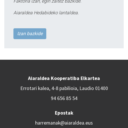
Faktoria izan, egin zaitez bazkide.
Aiaraldea Hedabideko lantaldea.
Izan bazkide
Aiaraldea Kooperatiba Elkartea
Errotari kalea, 4-8 pabilioia, Laudio 01400
94 656 85 54
Epostak
harremanak@aiaraldea.eus