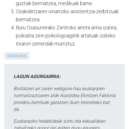
guztiak bermatzea, medikuak barne.
Osakidetzaren oinarrizko asistentzia-zerbitzuak
bermatzea.
Buru Osasunerako Zentroko arreta arina izatea,
psikiatra zein psikologoagatik artatuak izateko
itxaron zerrendak murriztuz.
OSASUNA
LAGUN AGURGARRIA:
Bisitatzen ari zaren webgune hau euskararen
normalizazioaren alde Aiaraldea Ekintzen Faktoria
proiektu berrituak garatzen duen tresnetako bat
da.
Euskarazko hedabideak sortu eta eskualdean
zabaltzeko gogor lan egiten dugu egunero-