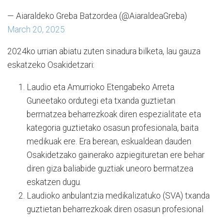
— Aiaraldeko Greba Batzordea (@AiaraldeaGreba)
March 20, 2025
2024ko urrian abiatu zuten sinadura bilketa, lau gauza
eskatzeko Osakidetzari:
Laudio eta Amurrioko Etengabeko Arreta
Guneetako ordutegi eta txanda guztietan
bermatzea beharrezkoak diren espezialitate eta
kategoria guztietako osasun profesionala, baita
medikuak ere. Era berean, eskualdean dauden
Osakidetzako gainerako azpiegituretan ere behar
diren giza baliabide guztiak uneoro bermatzea
eskatzen dugu.
Laudioko anbulantzia medikalizatuko (SVA) txanda
guztietan beharrezkoak diren osasun profesional