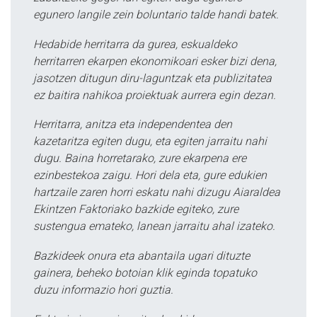
egunero langile zein boluntario talde handi batek.
Hedabide herritarra da gurea, eskualdeko
herritarren ekarpen ekonomikoari esker bizi dena,
jasotzen ditugun diru-laguntzak eta publizitatea
ez baitira nahikoa proiektuak aurrera egin dezan.
Herritarra, anitza eta independentea den
kazetaritza egiten dugu, eta egiten jarraitu nahi
dugu. Baina horretarako, zure ekarpena ere
ezinbestekoa zaigu. Hori dela eta, gure edukien
hartzaile zaren horri eskatu nahi dizugu Aiaraldea
Ekintzen Faktoriako bazkide egiteko, zure
sustengua emateko, lanean jarraitu ahal izateko.
Bazkideek onura eta abantaila ugari dituzte
gainera, beheko botoian klik eginda topatuko
duzu informazio hori guztia.