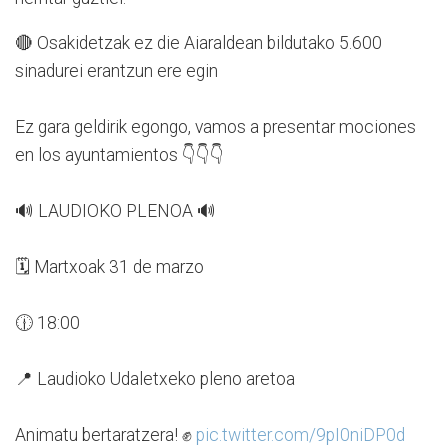
🔴 Osakidetzak ez die Aiaraldean bildutako 5.600
sinadurei erantzun ere egin
Ez gara geldirik egongo, vamos a presentar mociones
en los ayuntamientos 👇👇👇
🔊 LAUDIOKO PLENOA 🔊
🗓️ Martxoak 31 de marzo
🕧 18:00
📍 Laudioko Udaletxeko pleno aretoa
Animatu bertaratzera! ✊
pic.twitter.com/9pI0niDP0d