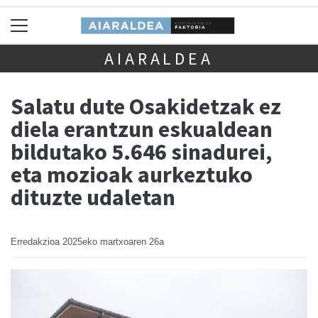
AIARALDEA
Salatu dute Osakidetzak ez
diela erantzun eskualdean
bildutako 5.646 sinadurei,
eta mozioak aurkeztuko
dituzte udaletan
Erredakzioa
2025eko martxoaren 26a