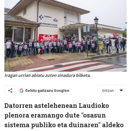
Iragan urrian abiatu zuten sinadura bilketa.
Entzun
Gehitu gaitzazu Googlen
Datorren astelehenean Laudioko
plenora eramango dute "osasun
sistema publiko eta duinaren" aldeko