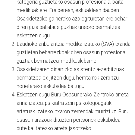
kategoria guztietako osasun profesionala, baita
medikuak ere. Era berean, eskualdean dauden
Osakidetzako gainerako azpiegituretan ere behar
diren giza baliabide guztiak uneoro bermatzea
eskatzen dugu.
Laudioko anbulantzia medikalizatuko (SVA) txanda
guztietan beharrezkoak diren osasun profesional
guztiak bermatzea, medikuak barne.
Osakidetzaren oinarrizko asistentzia-zerbitzuak
bermatzea exijitzen dugu, herritarrok zerbitzu
horietarako eskubidea baitugu.
Eskatzen dugu Buru Osasunerako Zentroko arreta
arina izatea, psikiatra zein psikologoagatik
artatuak izateko itxaron zerrendak murriztuz. Buru
osasun arazoak dituzten pertsonek eskubidea
dute kalitatezko arreta jasotzeko.