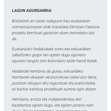
LAGUN AGURGARRIA:
Bisitatzen ari zaren webgune hau euskararen
normalizazioaren alde Aiaraldea Ekintzen Faktoria
proiektu berrituak garatzen duen tresnetako bat
da.
Euskarazko hedabideak sortu eta eskualdean
zabaltzeko gogor lan egiten dugu egunero-
egunero langile zein boluntario talde handi batek.
Hedabide herritarra da gurea, eskualdeko
herritarren ekarpen ekonomikoari esker bizi dena,
jasotzen ditugun diru-laguntzak eta publizitatea
ez baitira nahikoa proiektuak aurrera egin dezan.
Herritarra, anitza eta independentea den
kazetaritza egiten dugu, eta egiten jarraitu nahi