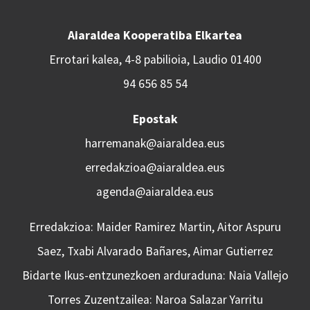
Aiaraldea Kooperatiba Elkartea
Errotari kalea, 4-8 pabilioia, Laudio 01400
94 656 85 54
Epostak
harremanak@aiaraldea.eus
erredakzioa@aiaraldea.eus
agenda@aiaraldea.eus
Erredakzioa: Maider Ramirez Martin, Aitor Aspuru
Saez, Txabi Alvarado Bañares, Aimar Gutierrez
Bidarte Ikus-entzunezkoen arduraduna: Naia Vallejo
Torres Zuzentzailea: Naroa Salazar Yarritu