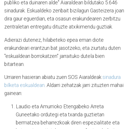
publiko eta duinaren alde" Aiaraldean bildutako 5.646
sinadurak. Eskualdeko zenbait bizilagun Gasteizera joan
dira gaur eguerdian, eta osasun erakundearen zerbitzu
zentraletan entregatu dituzte atxikimendu guztiak.
Adierazi dutenez, hilabeteko epea eman diote
erakundeari erantzun bat jasotzeko, eta ziurtatu duten
"eskualdean borrokatzen" jarraituko dutela bien
bitartean.
Urriaren hasieran abiatu zuen SOS Aiaraldeak
sinadura
bilketa eskualdean
. Aldarri zehatzak jarri zituzten mahai
gainean:
Laudio eta Amurrioko Etengabeko Arreta
Guneetako ordutegi eta txanda guztietan
bermatzea beharrezkoak diren espezialitate eta