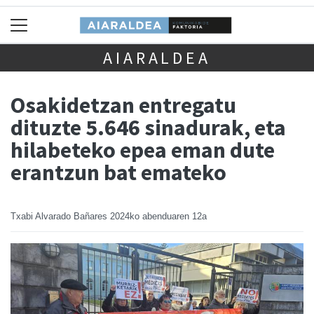
AIARALDEA
Osakidetzan entregatu
dituzte 5.646 sinadurak, eta
hilabeteko epea eman dute
erantzun bat emateko
Txabi Alvarado Bañares
2024ko abenduaren 12a