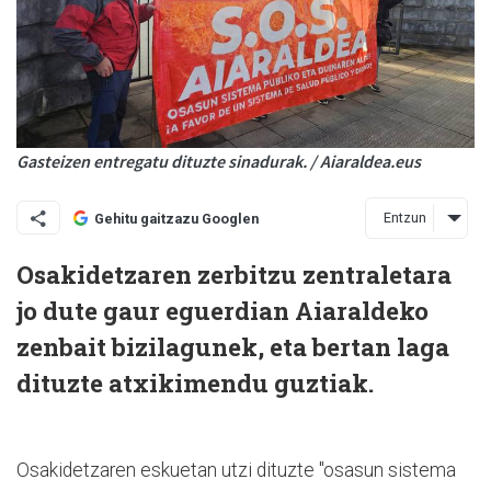
Gasteizen entregatu dituzte sinadurak. / Aiaraldea.eus
Entzun
Gehitu gaitzazu Googlen
Osakidetzaren zerbitzu zentraletara
jo dute gaur eguerdian Aiaraldeko
zenbait bizilagunek, eta bertan laga
dituzte atxikimendu guztiak.
Osakidetzaren eskuetan utzi dituzte "osasun sistema