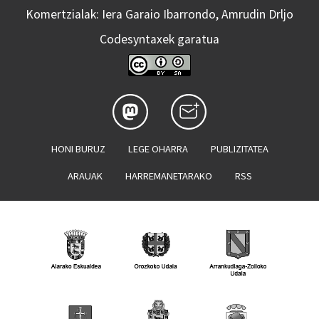
Komertzialak: Iera Garaio Ibarrondo, Amrudin Drljo
Codesyntaxek garatua
HONI BURUZ
LEGE OHARRA
PUBLIZITATEA
ARAUAK
HARREMANETARAKO
RSS