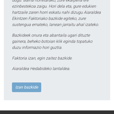
dugu. Baina horretarako, zure ekarpena ere
ezinbestekoa zaigu. Hori dela eta, gure edukien
hartzaile zaren horri eskatu nahi dizugu Aiaraldea
Ekintzen Faktoriako bazkide egiteko, zure
sustengua emateko, lanean jarraitu ahal izateko.
Bazkideek onura eta abantaila ugari dituzte
gainera, beheko botoian klik eginda topatuko
duzu informazio hori guztia.
Faktoria izan, egin zaitez bazkide.
Aiaraldea Hedabideko lantaldea.
Izan bazkide