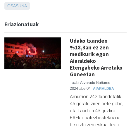
OSASUNA
Erlazionatuak
Udako txanden
%18,3an ez zen
medikurik egon
Aiaraldeko
Etengabeko Arretako
Guneetan
Txabi Alvarado Bañares
2024 abe 04
AIARALDEA
Amurrion 242 txandetatik
46 geratu ziren bete gabe,
eta Laudion 43 guztira.
EAEko batezbestekoa ia
bikoiztu zen eskualdean.