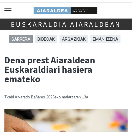
EUSKARALDIA AIARALDEAN
SARRERA
BIDEOAK
ARGAZKIAK
EMAN IZENA
Dena prest Aiaraldean
Euskaraldiari hasiera
emateko
Txabi Alvarado Bañares
2025eko maiatzaren 13a