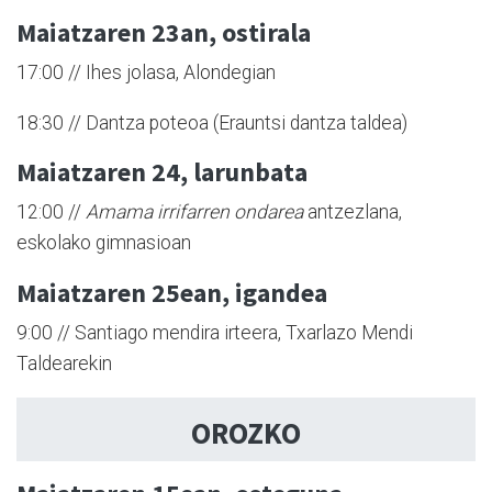
Maiatzaren 23an, ostirala
17:00 // Ihes jolasa, Alondegian
18:30 // Dantza poteoa (Erauntsi dantza taldea)
Maiatzaren 24, larunbata
12:00 //
Amama irrifarren ondarea
antzezlana,
eskolako gimnasioan
Maiatzaren 25ean, igandea
9:00 // Santiago mendira irteera, Txarlazo Mendi
Taldearekin
OROZKO