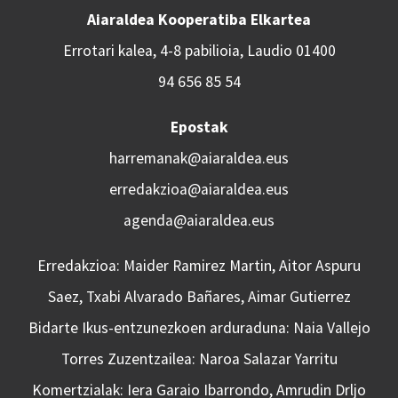
Aiaraldea Kooperatiba Elkartea
Errotari kalea, 4-8 pabilioia, Laudio 01400
94 656 85 54
Epostak
harremanak@aiaraldea.eus
erredakzioa@aiaraldea.eus
agenda@aiaraldea.eus
Erredakzioa: Maider Ramirez Martin, Aitor Aspuru
Saez, Txabi Alvarado Bañares, Aimar Gutierrez
Bidarte Ikus-entzunezkoen arduraduna: Naia Vallejo
Torres Zuzentzailea: Naroa Salazar Yarritu
Komertzialak: Iera Garaio Ibarrondo, Amrudin Drljo