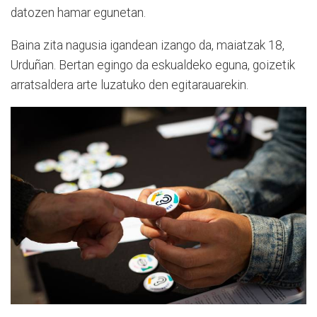
datozen hamar egunetan.
Baina zita nagusia igandean izango da, maiatzak 18,
Urduñan. Bertan egingo da eskualdeko eguna, goizetik
arratsaldera arte luzatuko den egitarauarekin.