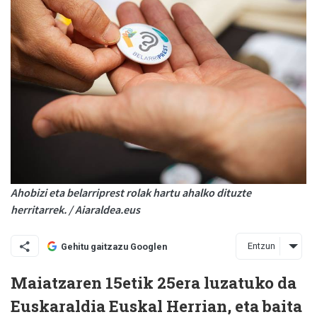
Ahobizi eta belarriprest rolak hartu ahalko dituzte
herritarrek. / Aiaraldea.eus
Entzun
Gehitu gaitzazu Googlen
Maiatzaren 15etik 25era luzatuko da
Euskaraldia Euskal Herrian, eta baita