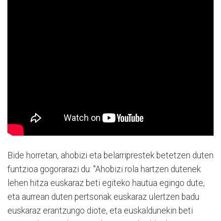
Bide horretan, ahobizi eta belarriprestek betetzen duten
funtzioa gogorarazi du: "Ahobizi rola hartzen dutenek
lehen hitza euskaraz beti egiteko hautua egingo dute,
eta aurrean duten pertsonak euskaraz ulertzen badu
euskaraz erantzungo diote, eta euskaldunekin beti