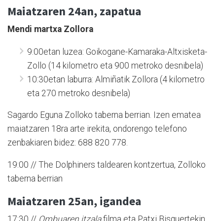
Maiatzaren 24an, zapatua
Mendi martxa Zollora
9:00etan luzea: Goikogane-Kamaraka-Altxisketa-
Zollo (14 kilometro eta 900 metroko desnibela)
10:30etan laburra: Almiñatik Zollora (4 kilometro
eta 270 metroko desnibela)
Sagardo Eguna Zolloko taberna berrian. Izen ematea
maiatzaren 18ra arte irekita, ondorengo telefono
zenbakiaren bidez: 688 820 778.
19:00 // The Dolphiners taldearen kontzertua, Zolloko
taberna berrian
Maiatzaren 25an, igandea
17:30 //
Ombuaren itzala
filma eta Patxi Bisquertekin