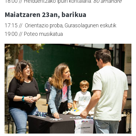
18:00 // Helduentzako ipuin kontalaria:
80 amandre
Maiatzaren 23an, barikua
17:15 // Orientazio proba, Gurasolagunen eskutik
19:00 // Poteo musikatua