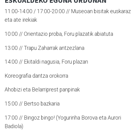
ESKUALDEKO EGUNA URDUÑAN
11:00-14:00 / 17:00-20:00 // Museoan bisitak euskaraz
eta ate irekiak
10:00 // Orientazio proba, Foru plazatik abiatuta
13:00 // Trapu Zaharrak antzezlana
14:00 // Ekitaldi nagusia, Foru plazan
Koreografia dantza orokorra
Ahobizi eta Belarriprest panpinak
15:00 // Bertso bazkaria
17:00 // Bingoz bingo! (Yogurinha Borova eta Aurori
Badiola)