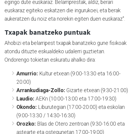
egingo dute euskaraz. Belarriprestak, aldiz, berari
euskaraz egiteko eskatzen die ingurukoei, eta berak
aukeratzen du noiz eta norekin egiten duen euskaraz".
Txapak banatzeko puntuak
Ahobizi eta belarripest txapak banatzeko gune fisikoak
atondu dituzte eskualdeko udalerri guztietan.
Ondorengo tokietan eskuratu ahalko dira:
Amurrio:
Kultur etxean (9:00-13:30 eta 16:00-
20:00)
Arrankudiaga-Zollo:
Gizarte etxean (9:30-21:00)
Laudio:
AEKn (10:00-13:00 eta 17:00-19:30)
Okondo:
Liburutegian (17:00-20:00) eta eskolan
(9:00-13:30 / 14:30-16:30)
Orozko:
Blas de Otero zentroan (9:30-16:00 eta
astearte eta ostegunetan 17:00-19:00)