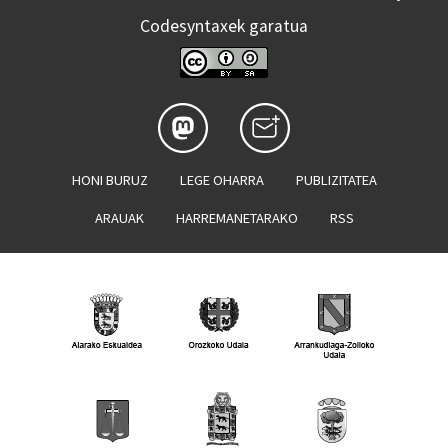
Codesyntaxek garatua
HONI BURUZ
LEGE OHARRA
PUBLIZITATEA
ARAUAK
HARREMANETARAKO
RSS