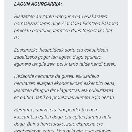
LAGUN AGURGARRIA:
Bisitatzen ari zaren webgune hau euskararen
normalizazioaren alde Aiaraldea Ekintzen Faktoria
proiektu berrituak garatzen duen tresnetako bat
da.
Euskarazko hedabideak sortu eta eskualdean
zabaltzeko gogor lan egiten dugu egunero-
egunero langile zein boluntario talde handi batek.
Hedabide herritarra da gurea, eskualdeko
herritarren ekarpen ekonomikoari esker bizi dena,
jasotzen ditugun diru-laguntzak eta publizitatea
ez baitira nahikoa proiektuak aurrera egin dezan.
Herritarra, anitza eta independentea den
kazetaritza egiten dugu, eta egiten jarraitu nahi
dugu. Baina horretarako, zure ekarpena ere
ezinbestekoa zaigu. Hori dela eta, gure edukien