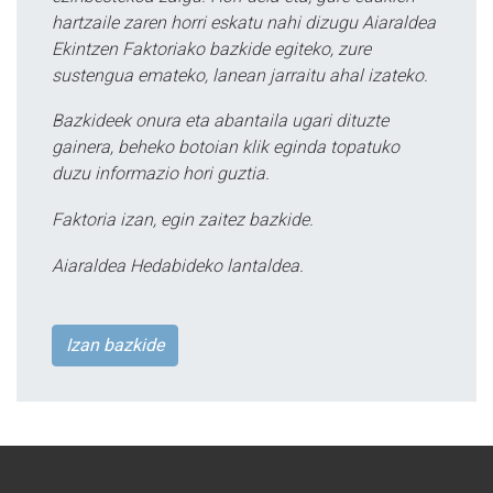
hartzaile zaren horri eskatu nahi dizugu Aiaraldea
Ekintzen Faktoriako bazkide egiteko, zure
sustengua emateko, lanean jarraitu ahal izateko.
Bazkideek onura eta abantaila ugari dituzte
gainera, beheko botoian klik eginda topatuko
duzu informazio hori guztia.
Faktoria izan, egin zaitez bazkide.
Aiaraldea Hedabideko lantaldea.
Izan bazkide