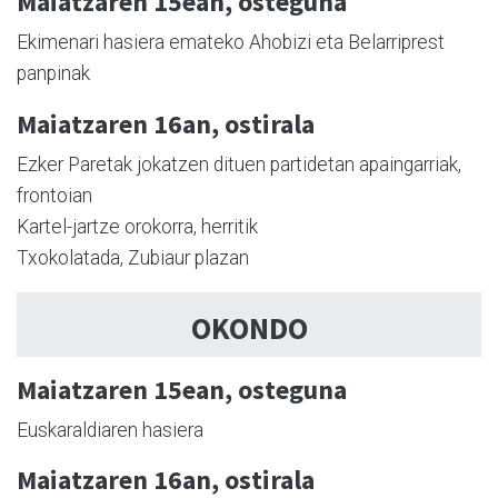
Maiatzaren 15ean, osteguna
Ekimenari hasiera emateko Ahobizi eta Belarriprest
panpinak
Maiatzaren 16an, ostirala
Ezker Paretak jokatzen dituen partidetan apaingarriak,
frontoian
Kartel-jartze orokorra, herritik
Txokolatada, Zubiaur plazan
OKONDO
Maiatzaren 15ean, osteguna
Euskaraldiaren hasiera
Maiatzaren 16an, ostirala