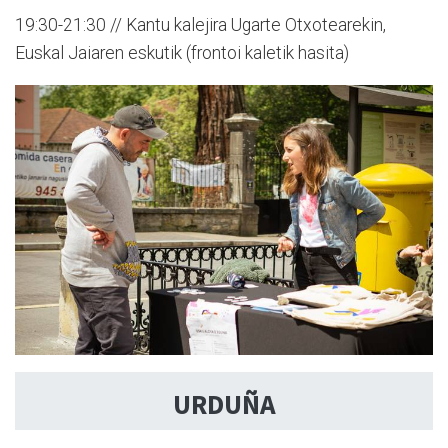
19:30-21:30 // Kantu kalejira Ugarte Otxotearekin,
Euskal Jaiaren eskutik (frontoi kaletik hasita)
URDUÑA