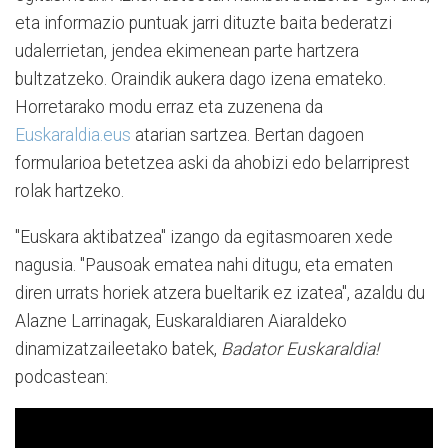
eta informazio puntuak jarri dituzte baita bederatzi
udalerrietan, jendea ekimenean parte hartzera
bultzatzeko. Oraindik aukera dago izena emateko.
Horretarako modu erraz eta zuzenena da
Euskaraldia.eus
atarian sartzea. Bertan dagoen
formularioa betetzea aski da ahobizi edo belarriprest
rolak hartzeko.
"Euskara aktibatzea" izango da egitasmoaren xede
nagusia. "Pausoak ematea nahi ditugu, eta ematen
diren urrats horiek atzera bueltarik ez izatea", azaldu du
Alazne Larrinagak, Euskaraldiaren Aiaraldeko
dinamizatzaileetako batek,
Badator Euskaraldia!
podcastean: