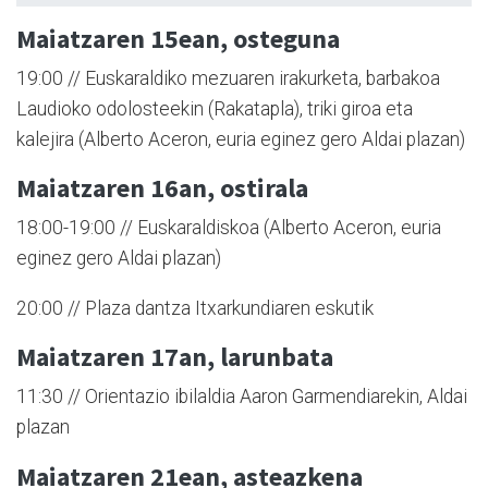
Maiatzaren 15ean, osteguna
19:00 // Euskaraldiko mezuaren irakurketa, barbakoa
Laudioko odolosteekin (Rakatapla), triki giroa eta
kalejira (Alberto Aceron, euria eginez gero Aldai plazan)
Maiatzaren 16an, ostirala
18:00-19:00 // Euskaraldiskoa (Alberto Aceron, euria
eginez gero Aldai plazan)
20:00 // Plaza dantza Itxarkundiaren eskutik
Maiatzaren 17an, larunbata
11:30 // Orientazio ibilaldia Aaron Garmendiarekin, Aldai
plazan
Maiatzaren 21ean, asteazkena