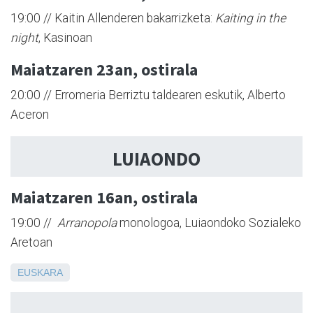
19:00 // Kaitin Allenderen bakarrizketa:
Kaiting in the
night
, Kasinoan
Maiatzaren 23an, ostirala
20:00 // Erromeria Berriztu taldearen eskutik, Alberto
Aceron
LUIAONDO
Maiatzaren 16an, ostirala
19:00 //
Arranopola
monologoa, Luiaondoko Sozialeko
Aretoan
EUSKARA