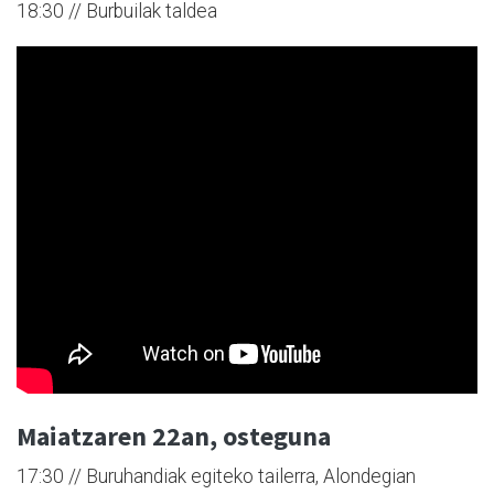
18:30 // Burbuilak taldea
Maiatzaren 22an, osteguna
17:30 // Buruhandiak egiteko tailerra, Alondegian