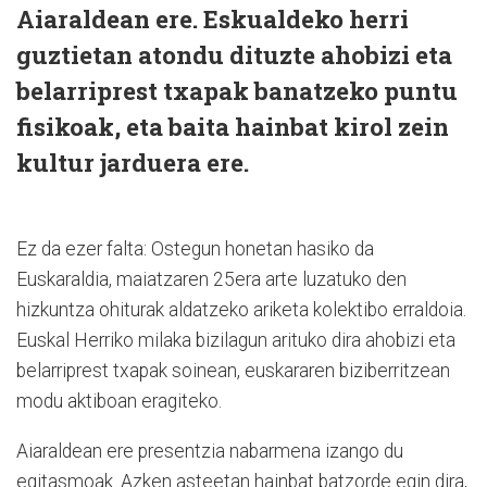
Aiaraldean ere. Eskualdeko herri
guztietan atondu dituzte ahobizi eta
belarriprest txapak banatzeko puntu
fisikoak, eta baita hainbat kirol zein
kultur jarduera ere.
Ez da ezer falta: Ostegun honetan hasiko da
Euskaraldia, maiatzaren 25era arte luzatuko den
hizkuntza ohiturak aldatzeko ariketa kolektibo erraldoia.
Euskal Herriko milaka bizilagun arituko dira ahobizi eta
belarriprest txapak soinean, euskararen biziberritzean
modu aktiboan eragiteko.
Aiaraldean ere presentzia nabarmena izango du
egitasmoak. Azken asteetan hainbat batzorde egin dira,