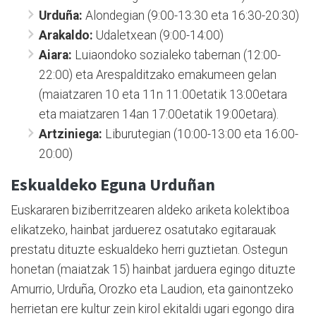
Urduña:
Alondegian (9:00-13:30 eta 16:30-20:30)
Arakaldo:
Udaletxean (9:00-14:00)
Aiara:
Luiaondoko sozialeko tabernan (12:00-
22:00) eta Arespalditzako emakumeen gelan
(maiatzaren 10 eta 11n 11:00etatik 13:00etara
eta maiatzaren 14an 17:00etatik 19:00etara).
Artziniega:
Liburutegian (10:00-13:00 eta 16:00-
20:00)
Eskualdeko Eguna Urduñan
Euskararen biziberritzearen aldeko ariketa kolektiboa
elikatzeko, hainbat jarduerez osatutako egitarauak
prestatu dituzte eskualdeko herri guztietan. Ostegun
honetan (maiatzak 15) hainbat jarduera egingo dituzte
Amurrio, Urduña, Orozko eta Laudion, eta gainontzeko
herrietan ere kultur zein kirol ekitaldi ugari egongo dira