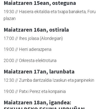
Maiatzaren 15ean, osteguna
19:30 // Hasiera ekitaldia eta txapa banaketa, Foru
plazan
Maiatzaren 16an, ostirala
17:00 // Ihes jolasa (Alondegian)
19:00 // Herri adierazpena
20:00 // Orkresta elektrotuna
Maiatzaren 17an, larunbata
12:30 // Zumba dantzaldia Izaskun eta panpinekin
19:00 // Patxi Perez eta konpainia
Maiatzaren 18an, igandea: