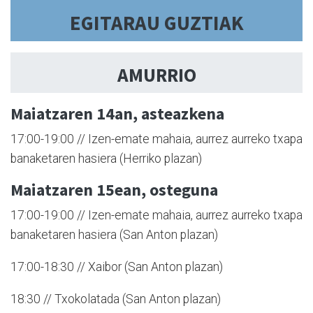
EGITARAU GUZTIAK
AMURRIO
Maiatzaren 14an, asteazkena
17:00-19:00 // Izen-emate mahaia, aurrez aurreko txapa
banaketaren hasiera (Herriko plazan)
Maiatzaren 15ean, osteguna
17:00-19:00 // Izen-emate mahaia, aurrez aurreko txapa
banaketaren hasiera (San Anton plazan)
17:00-18:30 // Xaibor (San Anton plazan)
18:30 // Txokolatada (San Anton plazan)