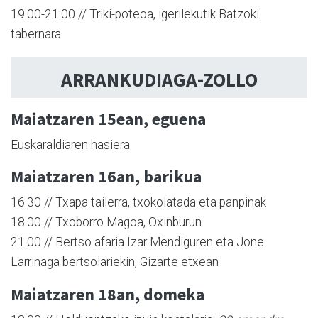
19:00-21:00 // Triki-poteoa, igerilekutik Batzoki
tabernara
ARRANKUDIAGA-ZOLLO
Maiatzaren 15ean, eguena
Euskaraldiaren hasiera
Maiatzaren 16an, barikua
16:30 // Txapa tailerra, txokolatada eta panpinak
18:00 // Txoborro Magoa, Oxinburun
21:00 // Bertso afaria Izar Mendiguren eta Jone
Larrinaga bertsolariekin, Gizarte etxean
Maiatzaren 18an, domeka