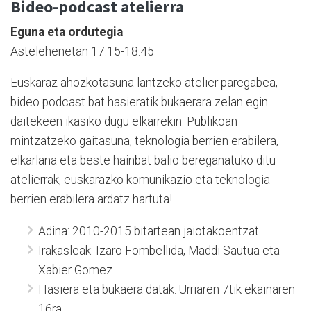
Bideo-podcast atelierra
Eguna eta ordutegia
Astelehenetan 17:15-18:45
Euskaraz ahozkotasuna lantzeko atelier paregabea,
bideo podcast bat hasieratik bukaerara zelan egin
daitekeen ikasiko dugu elkarrekin. Publikoan
mintzatzeko gaitasuna, teknologia berrien erabilera,
elkarlana eta beste hainbat balio bereganatuko ditu
atelierrak, euskarazko komunikazio eta teknologia
berrien erabilera ardatz hartuta!
Adina: 2010-2015 bitartean jaiotakoentzat
Irakasleak: Izaro Fombellida, Maddi Sautua eta
Xabier Gomez
Hasiera eta bukaera datak: Urriaren 7tik ekainaren
16ra