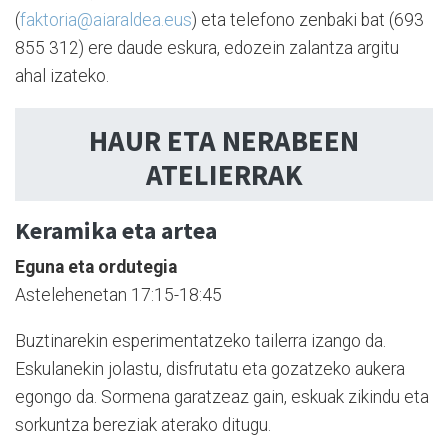
(
faktoria@aiaraldea.eus
) eta telefono zenbaki bat (693
855 312) ere daude eskura, edozein zalantza argitu
ahal izateko.
HAUR ETA NERABEEN
ATELIERRAK
Keramika eta artea
Eguna eta ordutegia
Astelehenetan 17:15-18:45
Buztinarekin esperimentatzeko tailerra izango da.
Eskulanekin jolastu, disfrutatu eta gozatzeko aukera
egongo da. Sormena garatzeaz gain, eskuak zikindu eta
sorkuntza bereziak aterako ditugu.