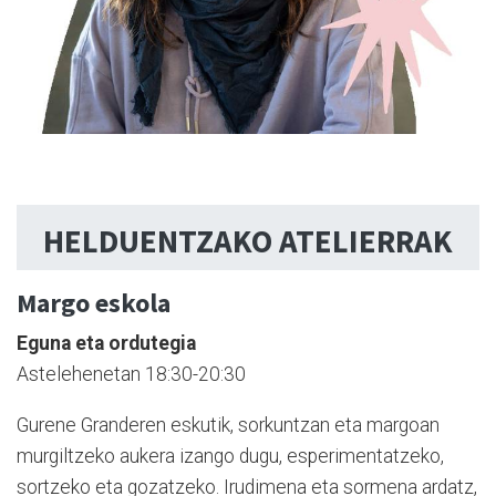
HELDUENTZAKO ATELIERRAK
Margo eskola
Eguna eta ordutegia
Astelehenetan 18:30-20:30
Gurene Granderen eskutik, sorkuntzan eta margoan
murgiltzeko aukera izango dugu, esperimentatzeko,
sortzeko eta gozatzeko. Irudimena eta sormena ardatz,