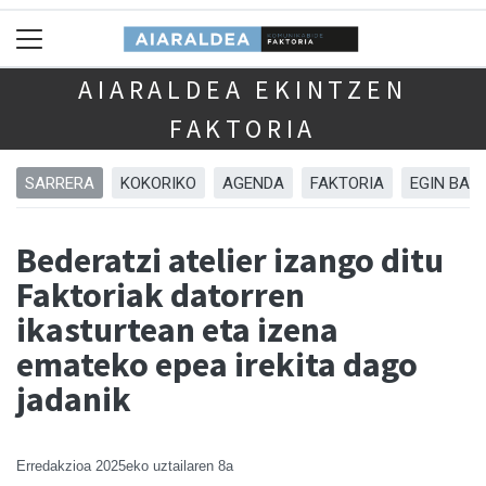
AIARALDEA EKINTZEN
FAKTORIA
SARRERA
KOKORIKO
AGENDA
FAKTORIA
EGIN BAZ
Bederatzi atelier izango ditu
Faktoriak datorren
ikasturtean eta izena
emateko epea irekita dago
jadanik
Erredakzioa
2025eko uztailaren 8a