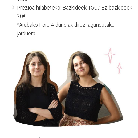
Prezioa hilabeteko: Bazkideek 15€ / Ez-bazkideek
20€
*Arabako Foru Aldundiak diruz lagundutako
jarduera