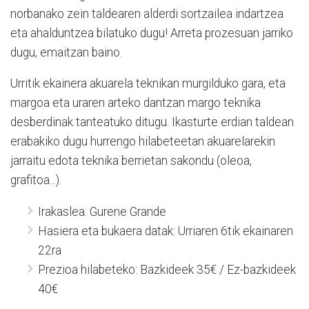
norbanako zein taldearen alderdi sortzailea indartzea
eta ahalduntzea bilatuko dugu! Arreta prozesuan jarriko
dugu, emaitzan baino.
Urritik ekainera akuarela teknikan murgilduko gara, eta
margoa eta uraren arteko dantzan margo teknika
desberdinak tanteatuko ditugu. Ikasturte erdian taldean
erabakiko dugu hurrengo hilabeteetan akuarelarekin
jarraitu edota teknika berrietan sakondu (oleoa,
grafitoa...).
Irakaslea: Gurene Grande
Hasiera eta bukaera datak: Urriaren 6tik ekainaren
22ra
Prezioa hilabeteko: Bazkideek 35€ / Ez-bazkideek
40€