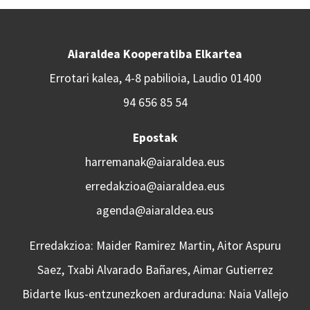
Aiaraldea Kooperatiba Elkartea
Errotari kalea, 4-8 pabilioia, Laudio 01400
94 656 85 54
Epostak
harremanak@aiaraldea.eus
erredakzioa@aiaraldea.eus
agenda@aiaraldea.eus
Erredakzioa: Maider Ramirez Martin, Aitor Aspuru
Saez, Txabi Alvarado Bañares, Aimar Gutierrez
Bidarte Ikus-entzunezkoen arduraduna: Naia Vallejo