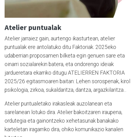
Atelier puntualak
Atelier jarraiez gain, aurtengo ikasturtean, atelier
puntualak ere antolatuko ditu Faktoriak. 2025eko
udaberrian proposamen bilketa egin genuen sare eta
oinarri sozialarekin batera, eta ondorengo ideiak
jardueretara ekarriko ditugu ATELIERREN FAKTORIA
2025/26 egitasmoaren baitan: Lehen sorospenak, kirol
psikologia, zirkoa, sukaldaritza, dantza, argazkilaritza...
Atelier puntualetako irakasleak auzolanean eta
sarelanean lotuko dira. Atelier bakoitzaren iraupena,
ordutegia eta gainontzeko xehetasunak banakako
karteletan iragarriko dira, ohiko komunikazio kanalen