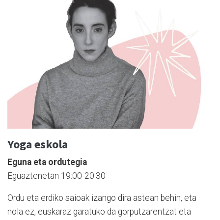
Yoga eskola
Eguna eta ordutegia
Eguaztenetan 19:00-20:30
Ordu eta erdiko saioak izango dira astean behin, eta
nola ez, euskaraz garatuko da gorputzarentzat eta