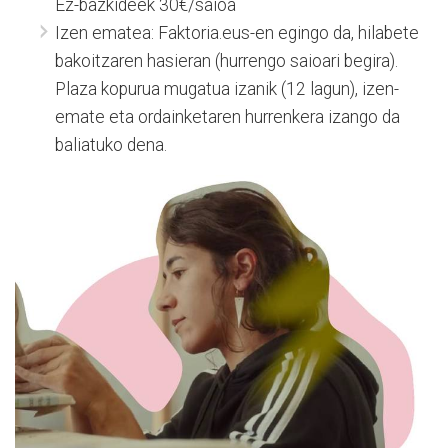
Ez-bazkideek 30€/saioa
Izen ematea: Faktoria.eus-en egingo da, hilabete
bakoitzaren hasieran (hurrengo saioari begira).
Plaza kopurua mugatua izanik (12 lagun), izen-
emate eta ordainketaren hurrenkera izango da
baliatuko dena.