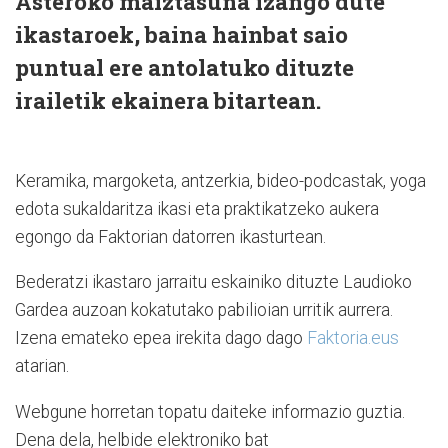
Asteroko maiztasuna izango dute
ikastaroek, baina hainbat saio
puntual ere antolatuko dituzte
irailetik ekainera bitartean.
Keramika, margoketa, antzerkia, bideo-podcastak, yoga
edota sukaldaritza ikasi eta praktikatzeko aukera
egongo da Faktorian datorren ikasturtean.
Bederatzi ikastaro jarraitu eskainiko dituzte Laudioko
Gardea auzoan kokatutako pabilioian urritik aurrera.
Izena emateko epea irekita dago dago
Faktoria.eus
atarian.
Webgune horretan topatu daiteke informazio guztia.
Dena dela, helbide elektroniko bat