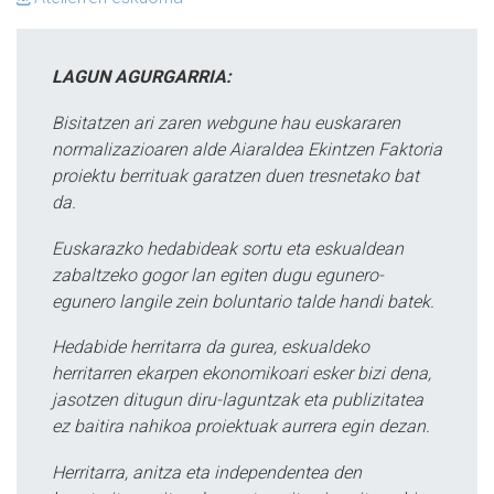
LAGUN AGURGARRIA:
Bisitatzen ari zaren webgune hau euskararen
normalizazioaren alde Aiaraldea Ekintzen Faktoria
proiektu berrituak garatzen duen tresnetako bat
da.
Euskarazko hedabideak sortu eta eskualdean
zabaltzeko gogor lan egiten dugu egunero-
egunero langile zein boluntario talde handi batek.
Hedabide herritarra da gurea, eskualdeko
herritarren ekarpen ekonomikoari esker bizi dena,
jasotzen ditugun diru-laguntzak eta publizitatea
ez baitira nahikoa proiektuak aurrera egin dezan.
Herritarra, anitza eta independentea den