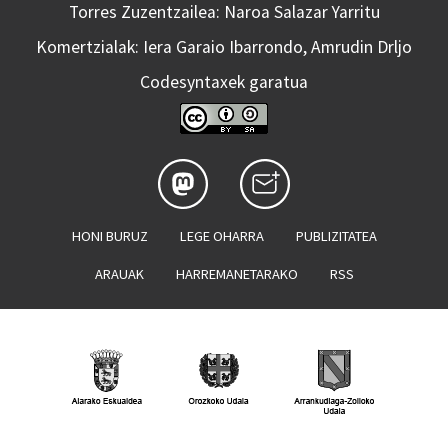
Torres Zuzentzailea: Naroa Salazar Yarritu
Komertzialak: Iera Garaio Ibarrondo, Amrudin Drljo
Codesyntaxek garatua
HONI BURUZ
LEGE OHARRA
PUBLIZITATEA
ARAUAK
HARREMANETARAKO
RSS