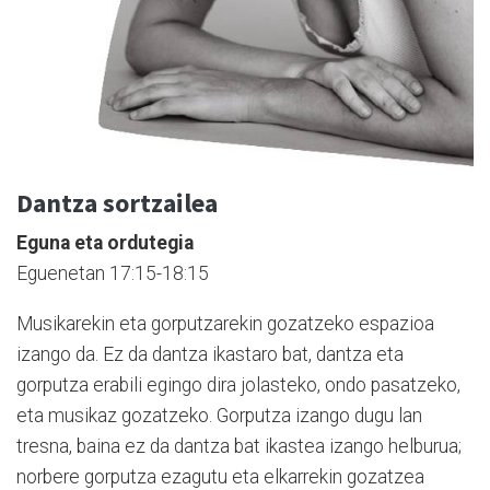
Dantza sortzailea
Eguna eta ordutegia
Eguenetan 17:15-18:15
Musikarekin eta gorputzarekin gozatzeko espazioa
izango da. Ez da dantza ikastaro bat, dantza eta
gorputza erabili egingo dira jolasteko, ondo pasatzeko,
eta musikaz gozatzeko. Gorputza izango dugu lan
tresna, baina ez da dantza bat ikastea izango helburua;
norbere gorputza ezagutu eta elkarrekin gozatzea