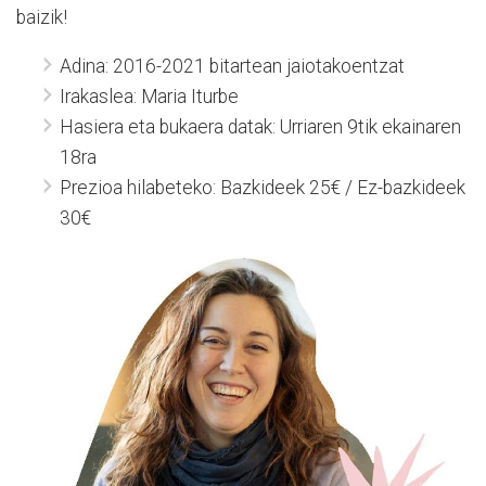
baizik!
Adina: 2016-2021 bitartean jaiotakoentzat
Irakaslea: Maria Iturbe
Hasiera eta bukaera datak: Urriaren 9tik ekainaren
18ra
Prezioa hilabeteko: Bazkideek 25€ / Ez-bazkideek
30€