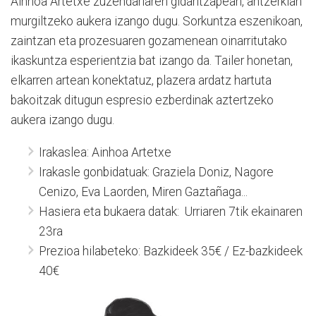
Ainhoa Artetxe zuzendariaren gidaritzapean, antzerkian
murgiltzeko aukera izango dugu. Sorkuntza eszenikoan,
zaintzan eta prozesuaren gozamenean oinarritutako
ikaskuntza esperientzia bat izango da. Tailer honetan,
elkarren artean konektatuz, plazera ardatz hartuta
bakoitzak ditugun espresio ezberdinak aztertzeko
aukera izango dugu.
Irakaslea: Ainhoa Artetxe
Irakasle gonbidatuak: Graziela Doniz, Nagore
Cenizo, Eva Laorden, Miren Gaztañaga...
Hasiera eta bukaera datak: Urriaren 7tik ekainaren
23ra
Prezioa hilabeteko: Bazkideek 35€ / Ez-bazkideek
40€