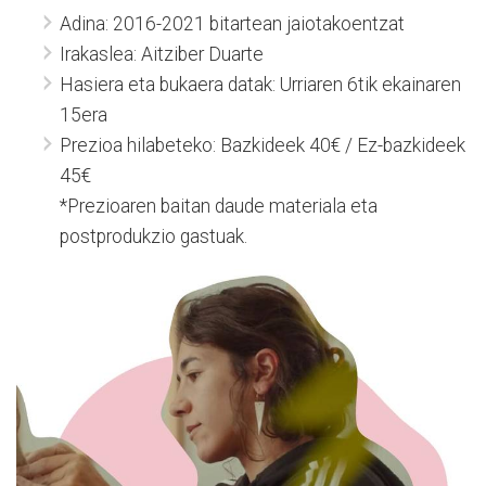
Adina: 2016-2021 bitartean jaiotakoentzat
Irakaslea: Aitziber Duarte
Hasiera eta bukaera datak: Urriaren 6tik ekainaren
15era
Prezioa hilabeteko: Bazkideek 40€ / Ez-bazkideek
45€
*Prezioaren baitan daude materiala eta
postprodukzio gastuak.