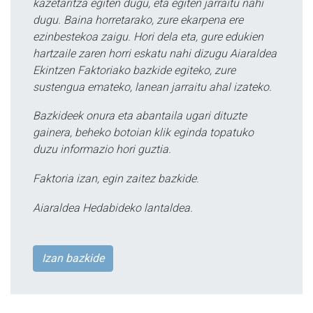
kazetaritza egiten dugu, eta egiten jarraitu nahi
dugu. Baina horretarako, zure ekarpena ere
ezinbestekoa zaigu. Hori dela eta, gure edukien
hartzaile zaren horri eskatu nahi dizugu Aiaraldea
Ekintzen Faktoriako bazkide egiteko, zure
sustengua emateko, lanean jarraitu ahal izateko.
Bazkideek onura eta abantaila ugari dituzte
gainera, beheko botoian klik eginda topatuko
duzu informazio hori guztia.
Faktoria izan, egin zaitez bazkide.
Aiaraldea Hedabideko lantaldea.
Izan bazkide