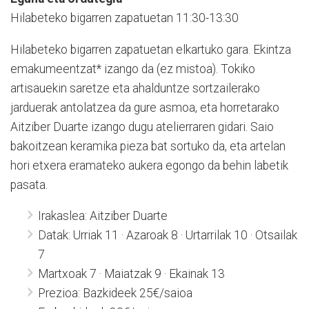
Hilabeteko bigarren zapatuetan 11:30-13:30
Hilabeteko bigarren zapatuetan elkartuko gara. Ekintza
emakumeentzat* izango da (ez mistoa). Tokiko
artisauekin saretze eta ahalduntze sortzailerako
jarduerak antolatzea da gure asmoa, eta horretarako
Aitziber Duarte izango dugu atelierraren gidari. Saio
bakoitzean keramika pieza bat sortuko da, eta artelan
hori etxera eramateko aukera egongo da behin labetik
pasata.
Irakaslea: Aitziber Duarte
Datak: Urriak 11 · Azaroak 8 · Urtarrilak 10 · Otsailak
7
Martxoak 7 · Maiatzak 9 · Ekainak 13
Prezioa: Bazkideek 25€/saioa