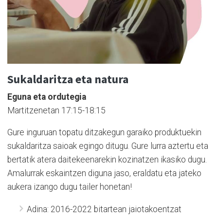
Sukaldaritza eta natura
Eguna eta ordutegia
Martitzenetan 17:15-18:15
Gure inguruan topatu ditzakegun garaiko produktuekin
sukaldaritza saioak egingo ditugu. Gure lurra aztertu eta
bertatik atera daitekeenarekin kozinatzen ikasiko dugu.
Amalurrak eskaintzen diguna jaso, eraldatu eta jateko
aukera izango dugu tailer honetan!
Adina: 2016-2022 bitartean jaiotakoentzat