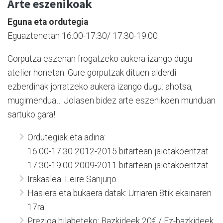
Arte eszenikoak
Eguna eta ordutegia
Eguaztenetan 16:00-17:30/ 17:30-19:00
Gorputza eszenan frogatzeko aukera izango dugu
atelier honetan. Gure gorputzak dituen alderdi
ezberdinak jorratzeko aukera izango dugu: ahotsa,
mugimendua… Jolasen bidez arte eszenikoen munduan
sartuko gara!
Ordutegiak eta adina:
16:00-17:30 2012-2015 bitartean jaiotakoentzat
17:30-19:00 2009-2011 bitartean jaiotakoentzat
Irakaslea: Leire Sanjurjo
Hasiera eta bukaera datak: Urriaren 8tik ekainaren
17ra
Prezioa hilabeteko: Bazkideek 20€ / Ez-bazkideek