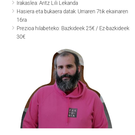
Irakaslea: Aritz Lili Lekanda
Hasiera eta bukaera datak: Urriaren 7tik ekainaren
16ra
Prezioa hilabeteko: Bazkideek 25€ / Ez-bazkideek
30€