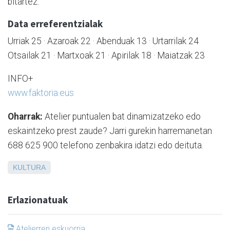
bitartez.
Data erreferentzialak
Urriak 25 · Azaroak 22 · Abenduak 13 · Urtarrilak 24
Otsailak 21 · Martxoak 21 · Apirilak 18 · Maiatzak 23
INFO+
www.faktoria.eus
Oharrak:
Atelier puntualen bat dinamizatzeko edo
eskaintzeko prest zaude? Jarri gurekin harremanetan
688 625 900 telefono zenbakira idatzi edo deituta.
KULTURA
Erlazionatuak
Atelierren eskuorria