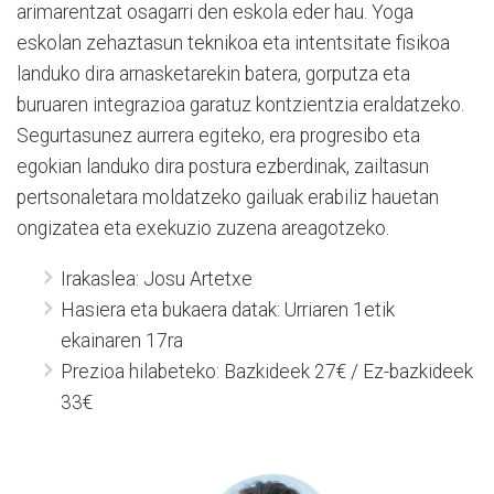
arimarentzat osagarri den eskola eder hau. Yoga
eskolan zehaztasun teknikoa eta intentsitate fisikoa
landuko dira arnasketarekin batera, gorputza eta
buruaren integrazioa garatuz kontzientzia eraldatzeko.
Segurtasunez aurrera egiteko, era progresibo eta
egokian landuko dira postura ezberdinak, zailtasun
pertsonaletara moldatzeko gailuak erabiliz hauetan
ongizatea eta exekuzio zuzena areagotzeko.
Irakaslea: Josu Artetxe
Hasiera eta bukaera datak: Urriaren 1etik
ekainaren 17ra
Prezioa hilabeteko: Bazkideek 27€ / Ez-bazkideek
33€