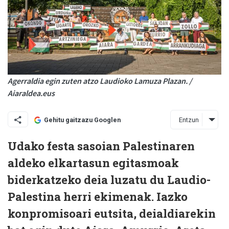
Agerraldia egin zuten atzo Laudioko Lamuza Plazan. /
Aiaraldea.eus
Entzun
Gehitu gaitzazu Googlen
Udako festa sasoian Palestinaren
aldeko elkartasun egitasmoak
biderkatzeko deia luzatu du Laudio-
Palestina herri ekimenak. Iazko
konpromisoari eutsita, deialdiarekin