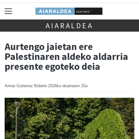
AIARALDEA
Aurtengo jaietan ere
Palestinaren aldeko aldarria
presente egoteko deia
Aimar Gutierrez Bidarte
2026ko ekainaren 25a