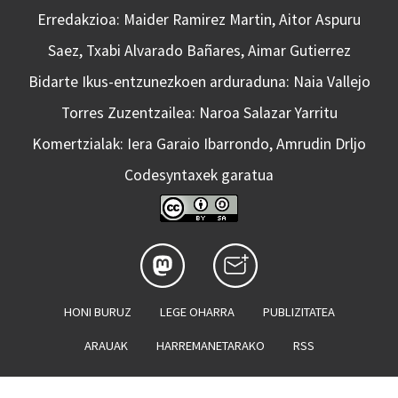
Erredakzioa: Maider Ramirez Martin, Aitor Aspuru
Saez, Txabi Alvarado Bañares, Aimar Gutierrez
Bidarte Ikus-entzunezkoen arduraduna: Naia Vallejo
Torres Zuzentzailea: Naroa Salazar Yarritu
Komertzialak: Iera Garaio Ibarrondo, Amrudin Drljo
Codesyntaxek garatua
HONI BURUZ
LEGE OHARRA
PUBLIZITATEA
ARAUAK
HARREMANETARAKO
RSS