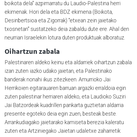
boikota dela" azpimarratu du Laudio-Palestina herri
ekimenak. Hori dela eta BDZ ekimena (Boikota,
Desinbertsioa eta Zigorrak) "etxean zein jaietako
txosnetan" sustatzeko deia zabaldu dute ere. Ahal den
neurrian Israelekin lotura duten produktuak alboratuz.
Oihartzun zabala
Palestinaren aldeko keinu eta aldarriek oihartzun zabala
izan zuten iazko udako jaietan, eta Palestinako
banderak nonahi ikus zitezkeen. Amurrioko Jai
Herrikoien egitarauaren barruan argazki erraldoia egin
zuten palestinar herriaren aldeko, eta Laudioko Suziri
Jai Batzordeak kuadrillen pankarta guztietan aldarria
presente egoteko deia egin zuen, besteak beste.
Arrankudiagako jaietarako kamiseta berezia kaleratu
zuten eta Artziniegako Jaietan udaletxe zaharretik