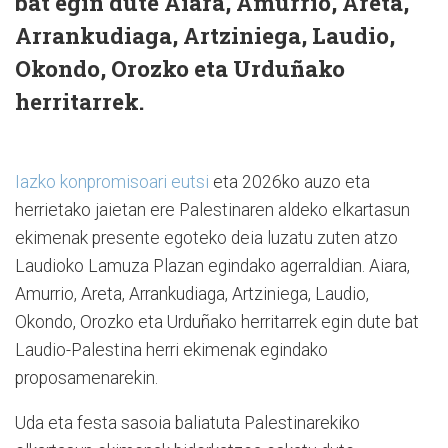
bat egin dute Aiara, Amurrio, Areta,
Arrankudiaga, Artziniega, Laudio,
Okondo, Orozko eta Urduñako
herritarrek.
Iazko konpromisoari eutsi
eta 2026ko auzo eta
herrietako jaietan ere Palestinaren aldeko elkartasun
ekimenak presente egoteko deia luzatu zuten atzo
Laudioko Lamuza Plazan egindako agerraldian. Aiara,
Amurrio, Areta, Arrankudiaga, Artziniega, Laudio,
Okondo, Orozko eta Urduñako herritarrek egin dute bat
Laudio-Palestina herri ekimenak egindako
proposamenarekin.
Uda eta festa sasoia baliatuta Palestinarekiko