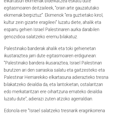
elkartasun ekimenak biderkatzea eskatu dute
egitasmoaren deitzaileek, "orain arte gauzatutako
ekimenak berpiztuz". Ekimenok "era guztietako kirol,
kultur zein gizarte eragileei" luzatu diete, ahalik eta
esparru gehien Israel Palestinaren aurka darabilen
genozidioa salatzeko eremu bilakatuz.
Palestinako banderak ahalik eta toki gehienetan
ikustaraztea jarri dute egitasmoaren erdigunean:
"Palestinako bandera ikusaraztea, Israel Palestinan
burutzen ari den sarraskia salatu eta gaitzesteko eta
Palestinar Herriarekiko elkartasuna adierazteko tresna
bilakatzeko deialdia da, eta lantokietan, ostalaritzan
edo merkataritzan ere oihartzuna emateko deialdia
luzatu dute", adierazi zuten atzoko agerraldian.
Edonola ere "Israel salatzeko tresnarik eraginkorrena