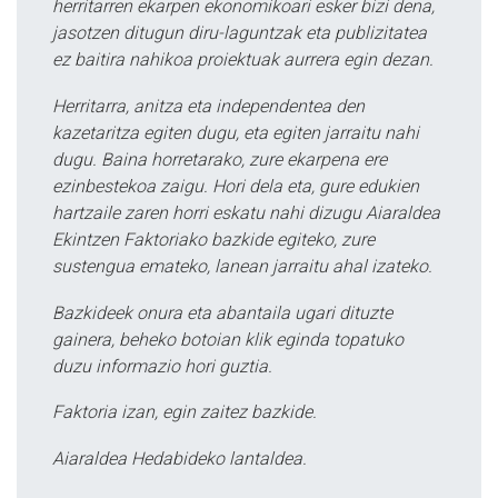
herritarren ekarpen ekonomikoari esker bizi dena,
jasotzen ditugun diru-laguntzak eta publizitatea
ez baitira nahikoa proiektuak aurrera egin dezan.
Herritarra, anitza eta independentea den
kazetaritza egiten dugu, eta egiten jarraitu nahi
dugu. Baina horretarako, zure ekarpena ere
ezinbestekoa zaigu. Hori dela eta, gure edukien
hartzaile zaren horri eskatu nahi dizugu Aiaraldea
Ekintzen Faktoriako bazkide egiteko, zure
sustengua emateko, lanean jarraitu ahal izateko.
Bazkideek onura eta abantaila ugari dituzte
gainera, beheko botoian klik eginda topatuko
duzu informazio hori guztia.
Faktoria izan, egin zaitez bazkide.
Aiaraldea Hedabideko lantaldea.