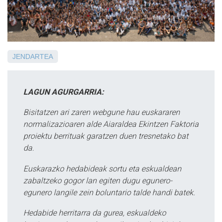
JENDARTEA
LAGUN AGURGARRIA:
Bisitatzen ari zaren webgune hau euskararen
normalizazioaren alde Aiaraldea Ekintzen Faktoria
proiektu berrituak garatzen duen tresnetako bat
da.
Euskarazko hedabideak sortu eta eskualdean
zabaltzeko gogor lan egiten dugu egunero-
egunero langile zein boluntario talde handi batek.
Hedabide herritarra da gurea, eskualdeko