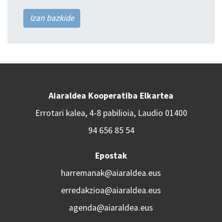
Izan bazkide
Aiaraldea Kooperatiba Elkartea
Errotari kalea, 4-8 pabilioia, Laudio 01400
94 656 85 54
Epostak
harremanak@aiaraldea.eus
erredakzioa@aiaraldea.eus
agenda@aiaraldea.eus