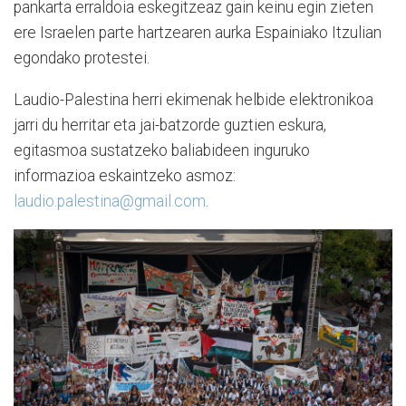
pankarta erraldoia eskegitzeaz gain keinu egin zieten
ere Israelen parte hartzearen aurka Espainiako Itzulian
egondako protestei.
Laudio-Palestina herri ekimenak helbide elektronikoa
jarri du herritar eta jai-batzorde guztien eskura,
egitasmoa sustatzeko baliabideen inguruko
informazioa eskaintzeko asmoz:
laudio.palestina@gmail.com
.