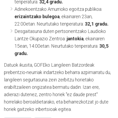
tenperatura:
32,4 gradu.
Adinekoentzako Amurrioko egoitza publikoa:
erizaintzako bulegoa
, ekainaren 23an,
22:00etan. Neurtutako tenperatura:
32,1 gradu.
Desgaitasuna duten pertsonentzako Laudioko
Lantze Okupazio Zentroa:
jantokia
, ekainaren
15ean, 14:00etan. Neurtutako tenperatura:
30,5
gradu.
Datuok ikusita, GOFEko Langileen Batzordeak
prebentzio-neurriak indartzeko beharra azpimarratu du,
langileen segurtasuna zein zerbitzu horietako
erabiltzaileen ongizatea bermatu dadin. Izan ere,
adierazi dutenez, zentro horiek "ez daude prest"
horrelako beroaldietarako, eta beharrezkotzat jo dute
horiek gaitzeko inbertsioak egitea.