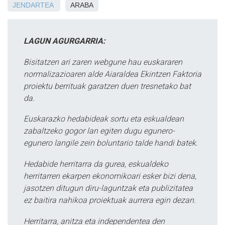
JENDARTEA
ARABA
LAGUN AGURGARRIA:
Bisitatzen ari zaren webgune hau euskararen
normalizazioaren alde Aiaraldea Ekintzen Faktoria
proiektu berrituak garatzen duen tresnetako bat
da.
Euskarazko hedabideak sortu eta eskualdean
zabaltzeko gogor lan egiten dugu egunero-
egunero langile zein boluntario talde handi batek.
Hedabide herritarra da gurea, eskualdeko
herritarren ekarpen ekonomikoari esker bizi dena,
jasotzen ditugun diru-laguntzak eta publizitatea
ez baitira nahikoa proiektuak aurrera egin dezan.
Herritarra, anitza eta independentea den