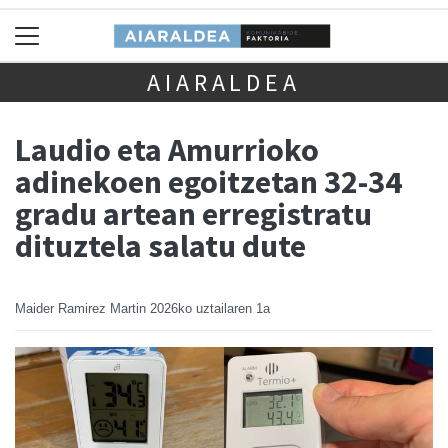
AIARALDEA
Laudio eta Amurrioko
adinekoen egoitzetan 32-34
gradu artean erregistratu
dituztela salatu dute
Maider Ramirez Martin
2026ko uztailaren 1a