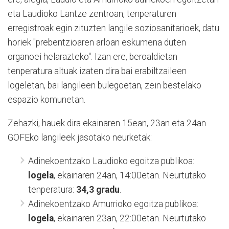
eta Laudioko Lantze zentroan, tenperaturen
erregistroak egin zituzten langile soziosanitarioek, datu
horiek "prebentzioaren arloan eskumena duten
organoei helarazteko". Izan ere, beroaldietan
tenperatura altuak izaten dira bai erabiltzaileen
logeletan, bai langileen bulegoetan, zein bestelako
espazio komunetan.
Zehazki, hauek dira ekainaren 15ean, 23an eta 24an
GOFEko langileek jasotako neurketak:
Adinekoentzako Laudioko egoitza publikoa:
logela
, ekainaren 24an, 14:00etan. Neurtutako
tenperatura:
34,3 gradu
.
Adinekoentzako Amurrioko egoitza publikoa:
logela
, ekainaren 23an, 22:00etan. Neurtutako