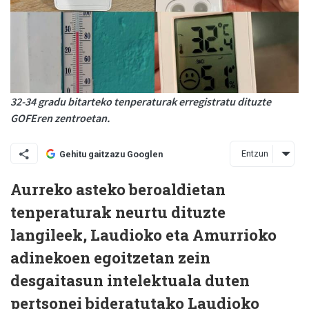
32-34 gradu bitarteko tenperaturak erregistratu dituzte
GOFEren zentroetan.
Entzun
Gehitu gaitzazu Googlen
Aurreko asteko beroaldietan
tenperaturak neurtu dituzte
langileek, Laudioko eta Amurrioko
adinekoen egoitzetan zein
desgaitasun intelektuala duten
pertsonei bideratutako Laudioko