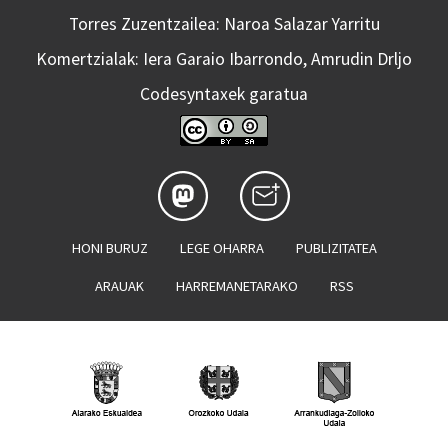
Torres Zuzentzailea: Naroa Salazar Yarritu
Komertzialak: Iera Garaio Ibarrondo, Amrudin Drljo
Codesyntaxek garatua
HONI BURUZ
LEGE OHARRA
PUBLIZITATEA
ARAUAK
HARREMANETARAKO
RSS