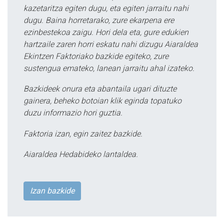
kazetaritza egiten dugu, eta egiten jarraitu nahi
dugu. Baina horretarako, zure ekarpena ere
ezinbestekoa zaigu. Hori dela eta, gure edukien
hartzaile zaren horri eskatu nahi dizugu Aiaraldea
Ekintzen Faktoriako bazkide egiteko, zure
sustengua emateko, lanean jarraitu ahal izateko.
Bazkideek onura eta abantaila ugari dituzte
gainera, beheko botoian klik eginda topatuko
duzu informazio hori guztia.
Faktoria izan, egin zaitez bazkide.
Aiaraldea Hedabideko lantaldea.
Izan bazkide