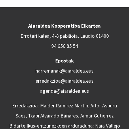
Aiaraldea Kooperatiba Elkartea
Errotari kalea, 4-8 pabilioia, Laudio 01400
94 656 85 54
Epostak
harremanak@aiaraldea.eus
erredakzioa@aiaraldea.eus
agenda@aiaraldea.eus
Erredakzioa: Maider Ramirez Martin, Aitor Aspuru
Saez, Txabi Alvarado Bañares, Aimar Gutierrez
Bidarte Ikus-entzunezkoen arduraduna: Naia Vallejo