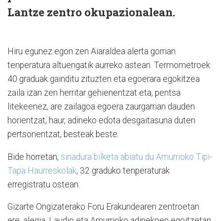
Lantze zentro okupazionalean.
Hiru egunez egon zen Aiaraldea alerta gorrian
tenperatura altuengatik aurreko astean. Termometroek
40 graduak gainditu zituzten eta egoerara egokitzea
zaila izan zen herritar gehienentzat eta, pentsa
litekeenez, are zailagoa egoera zaurgarrian dauden
horientzat, haur, adineko edota desgaitasuna duten
pertsonentzat, besteak beste.
Bide horretan,
sinadura bilketa abiatu du Amurrioko Tipi-
Tapa Haurreskolak
, 32 graduko tenperaturak
erregistratu ostean.
Gizarte Ongizaterako Foru Erakundearen zentroetan
ere, alegia, Laudio eta Amurrioko adinekoen egoitzetan