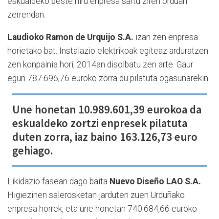
eskualdeko beste hiru enpresa sartu ziren orduan
zerrendan.
Laudioko Ramon de Urquijo S.A.
izan zen enpresa
horietako bat. Instalazio elektrikoak egiteaz arduratzen
zen konpainia hori, 2014an disolbatu zen arte. Gaur
egun 787.696,76 euroko zorra du pilatuta ogasunarekin.
Une honetan 10.989.601,39 eurokoa da
eskualdeko zortzi enpresek pilatuta
duten zorra, iaz baino 163.126,73 euro
gehiago.
Likidazio fasean dago baita
Nuevo Diseño LAO S.A.
.
Higiezinen salerosketan jarduten zuen Urduñako
enpresa horrek, eta une honetan 740.684,66 euroko