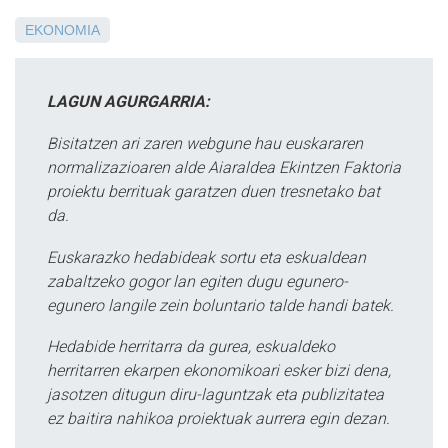
EKONOMIA
LAGUN AGURGARRIA:
Bisitatzen ari zaren webgune hau euskararen
normalizazioaren alde Aiaraldea Ekintzen Faktoria
proiektu berrituak garatzen duen tresnetako bat
da.
Euskarazko hedabideak sortu eta eskualdean
zabaltzeko gogor lan egiten dugu egunero-
egunero langile zein boluntario talde handi batek.
Hedabide herritarra da gurea, eskualdeko
herritarren ekarpen ekonomikoari esker bizi dena,
jasotzen ditugun diru-laguntzak eta publizitatea
ez baitira nahikoa proiektuak aurrera egin dezan.