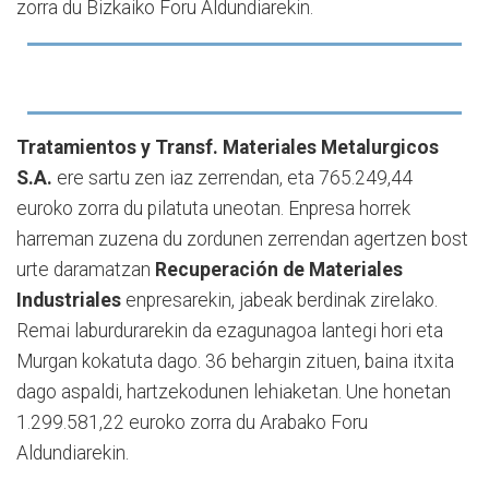
zorra du Bizkaiko Foru Aldundiarekin.
Tratamientos y Transf. Materiales Metalurgicos
S.A.
ere sartu zen iaz zerrendan, eta 765.249,44
euroko zorra du pilatuta uneotan. Enpresa horrek
harreman zuzena du zordunen zerrendan agertzen bost
urte daramatzan
Recuperación de Materiales
Industriales
enpresarekin, jabeak berdinak zirelako.
Remai laburdurarekin da ezagunagoa lantegi hori eta
Murgan kokatuta dago. 36 behargin zituen, baina itxita
dago aspaldi, hartzekodunen lehiaketan. Une honetan
1.299.581,22 euroko zorra du Arabako Foru
Aldundiarekin.