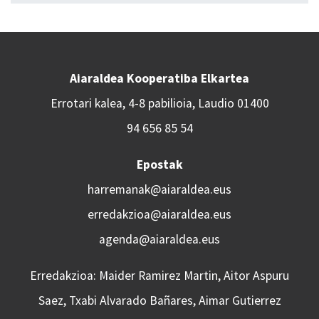
Aiaraldea Kooperatiba Elkartea
Errotari kalea, 4-8 pabilioia, Laudio 01400
94 656 85 54
Epostak
harremanak@aiaraldea.eus
erredakzioa@aiaraldea.eus
agenda@aiaraldea.eus
Erredakzioa: Maider Ramirez Martin, Aitor Aspuru
Saez, Txabi Alvarado Bañares, Aimar Gutierrez