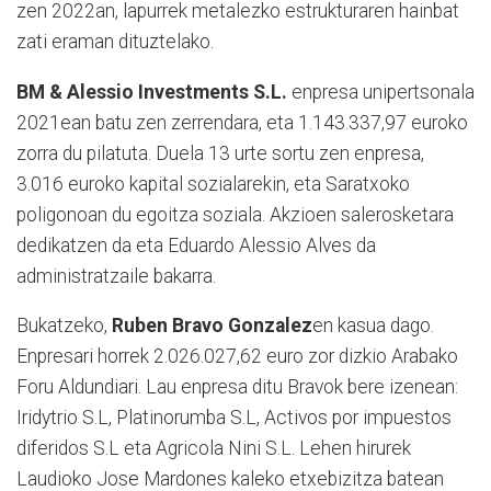
zen 2022an, lapurrek metalezko estrukturaren hainbat
zati eraman dituztelako.
BM & Alessio Investments S.L.
enpresa unipertsonala
2021ean batu zen zerrendara, eta 1.143.337,97 euroko
zorra du pilatuta. Duela 13 urte sortu zen enpresa,
3.016 euroko kapital sozialarekin, eta Saratxoko
poligonoan du egoitza soziala. Akzioen salerosketara
dedikatzen da eta Eduardo Alessio Alves da
administratzaile bakarra.
Bukatzeko,
Ruben Bravo Gonzalez
en kasua dago.
Enpresari horrek 2.026.027,62 euro zor dizkio Arabako
Foru Aldundiari. Lau enpresa ditu Bravok bere izenean:
Iridytrio S.L, Platinorumba S.L, Activos por impuestos
diferidos S.L eta Agricola Nini S.L. Lehen hirurek
Laudioko Jose Mardones kaleko etxebizitza batean