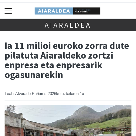
AIARALDEA
Ia 11 milioi euroko zorra dute
pilatuta Aiaraldeko zortzi
enpresa eta enpresarik
ogasunarekin
Txabi Alvarado Bañares
2026ko uztailaren 1a