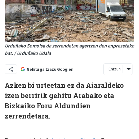
Urduñako Somolsa da zerrendetan agertzen den enpresetako
bat. / Urduñako Udala
Entzun
Gehitu gaitzazu Googlen
Azken bi urteetan ez da Aiaraldeko
izen berririk gehitu Arabako eta
Bizkaiko Foru Aldundien
zerrendetara.