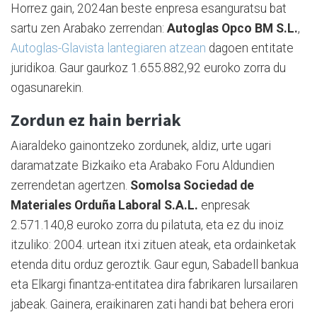
Horrez gain, 2024an beste enpresa esanguratsu bat
sartu zen Arabako zerrendan:
Autoglas Opco BM S.L.
,
Autoglas-Glavista lantegiaren atzean
dagoen entitate
juridikoa. Gaur gaurkoz 1.655.882,92 euroko zorra du
ogasunarekin.
Zordun ez hain berriak
Aiaraldeko gainontzeko zordunek, aldiz, urte ugari
daramatzate Bizkaiko eta Arabako Foru Aldundien
zerrendetan agertzen.
Somolsa Sociedad de
Materiales Orduña Laboral S.A.L.
enpresak
2.571.140,8 euroko zorra du pilatuta, eta ez du inoiz
itzuliko: 2004. urtean itxi zituen ateak, eta ordainketak
etenda ditu orduz geroztik. Gaur egun, Sabadell bankua
eta Elkargi finantza-entitatea dira fabrikaren lursailaren
jabeak. Gainera, eraikinaren zati handi bat behera erori