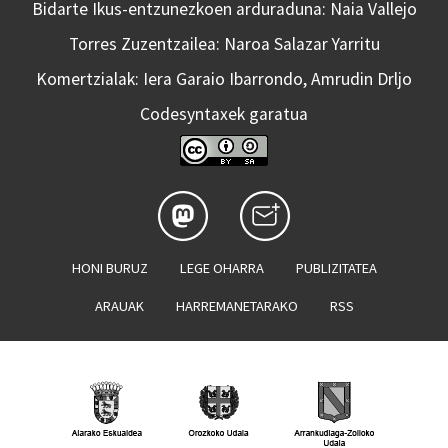
Bidarte Ikus-entzunezkoen arduraduna: Naia Vallejo
Torres Zuzentzailea: Naroa Salazar Yarritu
Komertzialak: Iera Garaio Ibarrondo, Amrudin Drljo
Codesyntaxek garatua
HONI BURUZ
LEGE OHARRA
PUBLIZITATEA
ARAUAK
HARREMANETARAKO
RSS