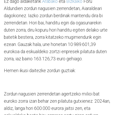
Ez dago aldaketarik
Arabako
eta
Bizkaiko
Foru
Aldundien zordun nagusien zerrendetan, Aiaraldeari
dagokionez. Iazko zordun berdinak mantendu dira bi
zerrendetan. Hori bai, handitu egin da ogasunarekin
duten zorra, diru kopuru hori handitu egiten delako urte
batetik bestera, zorra kitatzeko mugimendurik egin
ezean. Gauzak hala, une honetan 10.989.601,39
eurokoa da eskualdeko zortzi enpresek pilatuta duten
zorra, iaz baino 163.126,73 euro gehiago.
Hemen ikusi daitezke zordun guztiak:
Zordun nagusien zerrendetan agertzeko milioi bat
euroko zorra izan behar zen pilatuta gutxienez. 2024an,
aldiz, langa hori 600.000 eurora jaitsi zen, eta