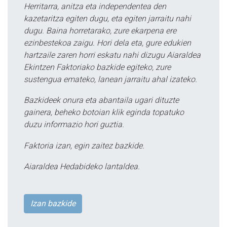
Herritarra, anitza eta independentea den
kazetaritza egiten dugu, eta egiten jarraitu nahi
dugu. Baina horretarako, zure ekarpena ere
ezinbestekoa zaigu. Hori dela eta, gure edukien
hartzaile zaren horri eskatu nahi dizugu Aiaraldea
Ekintzen Faktoriako bazkide egiteko, zure
sustengua emateko, lanean jarraitu ahal izateko.
Bazkideek onura eta abantaila ugari dituzte
gainera, beheko botoian klik eginda topatuko
duzu informazio hori guztia.
Faktoria izan, egin zaitez bazkide.
Aiaraldea Hedabideko lantaldea.
Izan bazkide