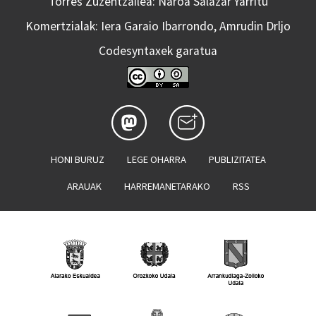
Torres Zuzentzailea: Naroa Salazar Yarritu
Komertzialak: Iera Garaio Ibarrondo, Amrudin Drljo
Codesyntaxek garatua
HONI BURUZ
LEGE OHARRA
PUBLIZITATEA
ARAUAK
HARREMANETARAKO
RSS