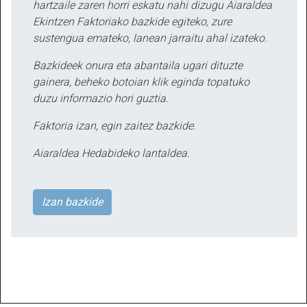
hartzaile zaren horri eskatu nahi dizugu Aiaraldea
Ekintzen Faktoriako bazkide egiteko, zure
sustengua emateko, lanean jarraitu ahal izateko.
Bazkideek onura eta abantaila ugari dituzte
gainera, beheko botoian klik eginda topatuko
duzu informazio hori guztia.
Faktoria izan, egin zaitez bazkide.
Aiaraldea Hedabideko lantaldea.
Izan bazkide