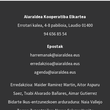
Aiaraldea Kooperatiba Elkartea
Errotari kalea, 4-8 pabilioia, Laudio 01400
94 656 85 54
Epostak
harremanak@aiaraldea.eus
erredakzioa@aiaraldea.eus
agenda@aiaraldea.eus
Erredakzioa: Maider Ramirez Martin, Aitor Aspuru
Saez, Txabi Alvarado Bañares, Aimar Gutierrez
Bidarte Ikus-entzunezkoen arduraduna: Naia Vallejo