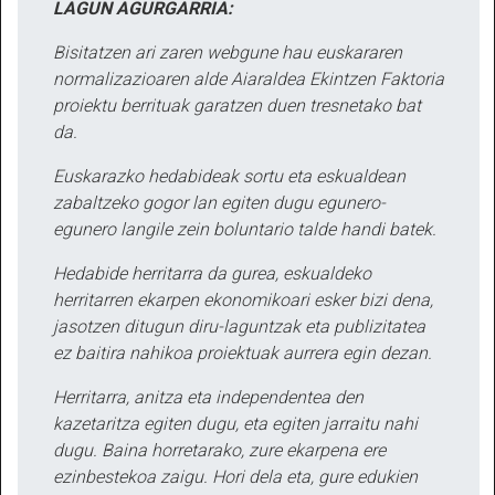
LAGUN AGURGARRIA:
Bisitatzen ari zaren webgune hau euskararen
normalizazioaren alde Aiaraldea Ekintzen Faktoria
proiektu berrituak garatzen duen tresnetako bat
da.
Euskarazko hedabideak sortu eta eskualdean
zabaltzeko gogor lan egiten dugu egunero-
egunero langile zein boluntario talde handi batek.
Hedabide herritarra da gurea, eskualdeko
herritarren ekarpen ekonomikoari esker bizi dena,
jasotzen ditugun diru-laguntzak eta publizitatea
ez baitira nahikoa proiektuak aurrera egin dezan.
Herritarra, anitza eta independentea den
kazetaritza egiten dugu, eta egiten jarraitu nahi
dugu. Baina horretarako, zure ekarpena ere
ezinbestekoa zaigu. Hori dela eta, gure edukien