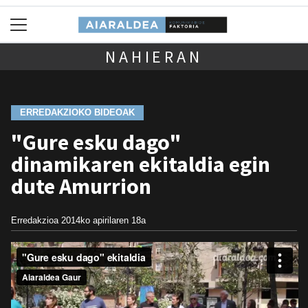
NAHIERAN
ERREDAKZIOKO BIDEOAK
"Gure esku dago"
dinamikaren ekitaldia egin
dute Amurrion
Erredakzioa
2014ko apirilaren 18a