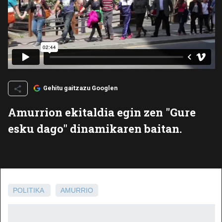
Gehitu gaitzazu Googlen
Amurrion ekitaldia egin zen "Gure
esku dago" dinamikaren baitan.
POLITIKA
AMURRIO