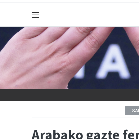
SA
Arabako gazte fem