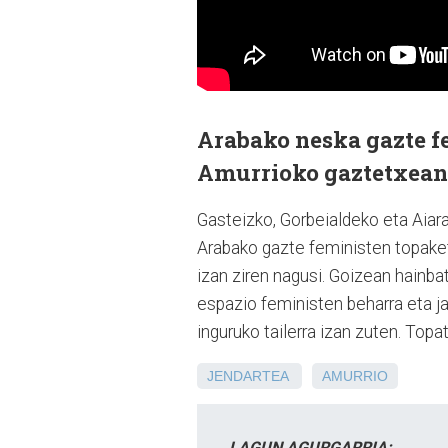
Arabako neska gazte f
Amurrioko gaztetxean
Gasteizko, Gorbeialdeko eta Aiar
Arabako gazte feministen topakete
izan ziren nagusi. Goizean hainba
espazio feministen beharra eta ja
inguruko tailerra izan zuten. Top
JENDARTEA
AMURRIO
LAGUN AGURGARRIA: