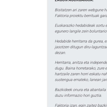
Bisitatzen ari zaren webgune h
Faktoria proiektu berrituak gar
Euskarazko hedabideak sortu e
egunero langile zein boluntario
Hedabide herritarra da gurea, 
jasotzen ditugun diru-laguntzak
dezan.
Herritarra, anitza eta independe
dugu. Baina horretarako, zure e
hartzaile zaren horri eskatu na
sustengua emateko, lanean jarr
Bazkideek onura eta abantaila 
duzu informazio hori guztia.
Faktoria izan, egin zaitez bazki