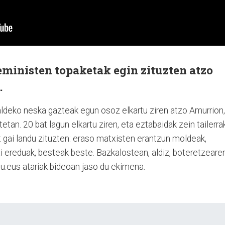
eministen topaketak egin zituzten atzo
.
aldeko neska gazteak egun osoz elkartu ziren atzo Amurrion,
tan. 20 bat lagun elkartu ziren, eta eztabaidak zein tailerra
t gai landu zituzten: eraso matxisten erantzun moldeak,
i ereduak, besteak beste. Bazkalostean, aldiz, boteretzeare
atu.eus atariak bideoan jaso du ekimena.