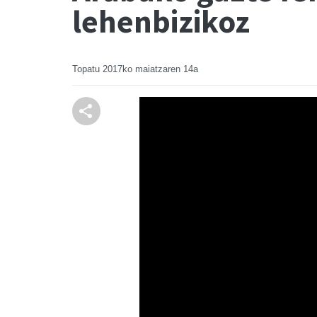
lehenbizikoz
Topatu
2017ko maiatzaren 14a