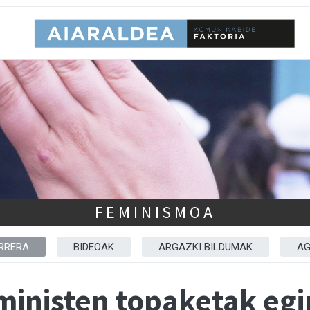
FEMINISMOA
RRERA
BIDEOAK
ARGAZKI BILDUMAK
AG
inisten topaketak egin