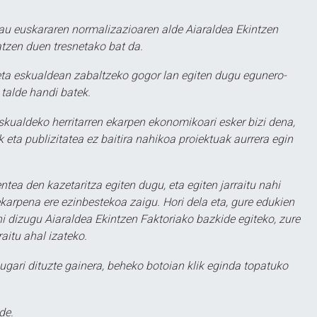
au euskararen normalizazioaren alde Aiaraldea Ekintzen
atzen duen tresnetako bat da.
ta eskualdean zabaltzeko gogor lan egiten dugu egunero-
 talde handi batek.
eskualdeko herritarren ekarpen ekonomikoari esker bizi dena,
 eta publizitatea ez baitira nahikoa proiektuak aurrera egin
ntea den kazetaritza egiten dugu, eta egiten jarraitu nahi
karpena ere ezinbestekoa zaigu. Hori dela eta, gure edukien
hi dizugu Aiaraldea Ekintzen Faktoriako bazkide egiteko, zure
aitu ahal izateko.
ugari dituzte gainera, beheko botoian klik eginda topatuko
de.