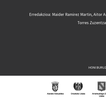
Erredakzioa: Maider Ramirez Martin, Aitor 
Torres Zuzentzai
HONI BURU