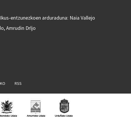
 Ikus-entzunezkoen arduraduna: Naia Vallejo
do, Amrudin Drljo
AKO
RSS