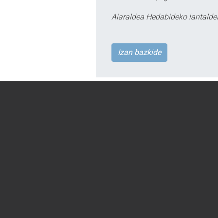
Aiaraldea Hedabideko lantalde
Izan bazkide