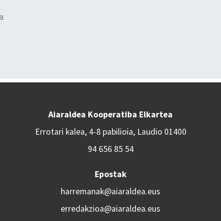
a.
Aiaraldea Kooperatiba Elkartea
Errotari kalea, 4-8 pabilioia, Laudio 01400
94 656 85 54
Epostak
harremanak@aiaraldea.eus
erredakzioa@aiaraldea.eus