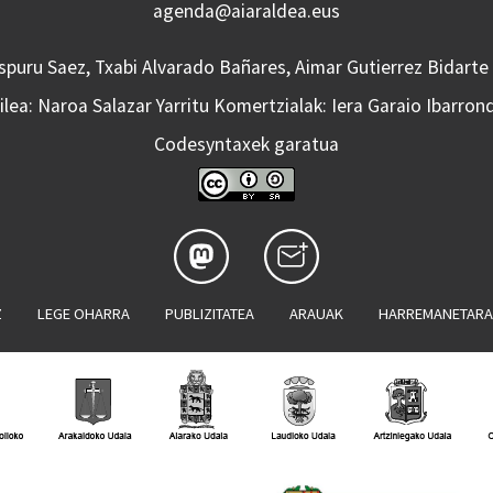
agenda@aiaraldea.eus
Aspuru Saez, Txabi Alvarado Bañares, Aimar Gutierrez Bidarte
lea: Naroa Salazar Yarritu Komertzialak: Iera Garaio Ibarron
Codesyntaxek garatua
Z
LEGE OHARRA
PUBLIZITATEA
ARAUAK
HARREMANETAR