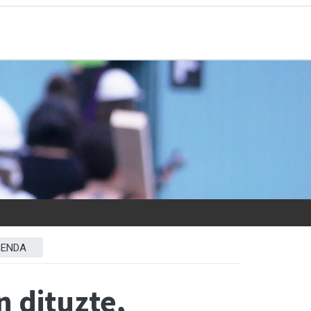
ENDA
 dituzte,