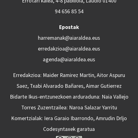
Errotari kalea, 4-8 pabilioia, Laudio 01400
94 656 85 54
Epostak
harremanak@aiaraldea.eus
erredakzioa@aiaraldea.eus
agenda@aiaraldea.eus
Erredakzioa: Maider Ramirez Martin, Aitor Aspuru
Saez, Txabi Alvarado Bañares, Aimar Gutierrez
Bidarte Ikus-entzunezkoen arduraduna: Naia Vallejo
Torres Zuzentzailea: Naroa Salazar Yarritu
Komertzialak: Iera Garaio Ibarrondo, Amrudin Drljo
Codesyntaxek garatua