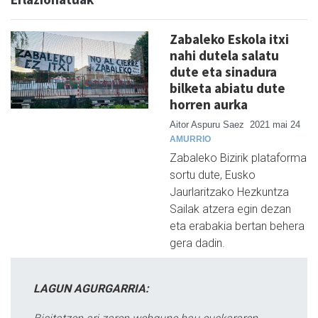
Zabaleko Eskola itxi
nahi dutela salatu
dute eta sinadura
bilketa abiatu dute
horren aurka
Aitor Aspuru Saez
2021 mai 24
AMURRIO
Zabaleko Bizirik plataforma
sortu dute, Eusko
Jaurlaritzako Hezkuntza
Sailak atzera egin dezan
eta erabakia bertan behera
gera dadin.
LAGUN AGURGARRIA: