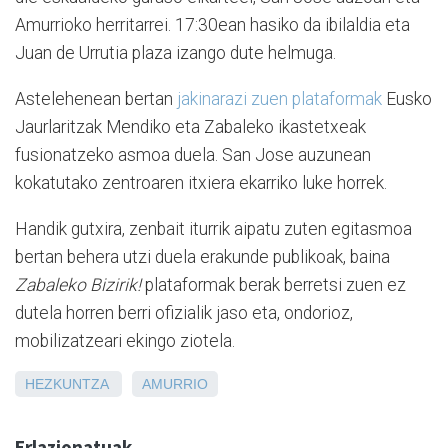
Amurrioko herritarrei. 17:30ean hasiko da ibilaldia eta
Juan de Urrutia plaza izango dute helmuga.
Astelehenean bertan
jakinarazi zuen plataformak
Eusko
Jaurlaritzak Mendiko eta Zabaleko ikastetxeak
fusionatzeko asmoa duela. San Jose auzunean
kokatutako zentroaren itxiera ekarriko luke horrek.
Handik gutxira, zenbait iturrik aipatu zuten egitasmoa
bertan behera utzi duela erakunde publikoak, baina
Zabaleko Bizirik!
plataformak berak berretsi zuen ez
dutela horren berri ofizialik jaso eta, ondorioz,
mobilizatzeari ekingo ziotela.
HEZKUNTZA
AMURRIO
Erlazionatuak