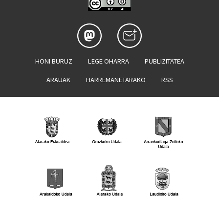
HONI BURUZ
LEGE OHARRA
PUBLIZITATEA
ARAUAK
HARREMANETARAKO
RSS