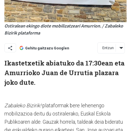
Ostiralean ekingo diote mobilizatzeari Amurrion. / Zabaleko
Bizirik plataforma
Entzun
Gehitu gaitzazu Googlen
Ikastetxetik abiatuko da 17:30ean eta
Amurrioko Juan de Urrutia plazara
joko dute.
Zabaleko Bizirik!
plataformak bere lehenengo
mobilizazioa deitu du ostiralerako, Euskal Eskola
Publikoaren alde. Gauzak horrela, taldeak deia bideratu
die eskualdeko guraso elkarteei, San Jose auzoari eta