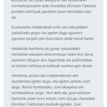
Bisitatzen ari zaren webgune hau euskararen
normalizazioaren alde Aiaraldea Ekintzen Faktoria
proiektu berrituak garatzen duen tresnetako bat
da.
Euskarazko hedabideak sortu eta eskualdean
zabaltzeko gogor lan egiten dugu egunero-
egunero langile zein boluntario talde handi batek.
Hedabide herritarra da gurea, eskualdeko
herritarren ekarpen ekonomikoari esker bizi dena,
jasotzen ditugun diru-laguntzak eta publizitatea
ez baitira nahikoa proiektuak aurrera egin dezan.
Herritarra, anitza eta independentea den
kazetaritza egiten dugu, eta egiten jarraitu nahi
dugu. Baina horretarako, zure ekarpena ere
ezinbestekoa zaigu. Hori dela eta, gure edukien
hartzaile zaren horri eskatu nahi dizugu Aiaraldea
Ekintzen Faktoriako bazkide egiteko, zure