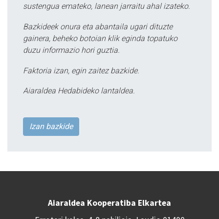
sustengua emateko, lanean jarraitu ahal izateko.
Bazkideek onura eta abantaila ugari dituzte
gainera, beheko botoian klik eginda topatuko
duzu informazio hori guztia.
Faktoria izan, egin zaitez bazkide.
Aiaraldea Hedabideko lantaldea.
Izan bazkide
Aiaraldea Kooperatiba Elkartea