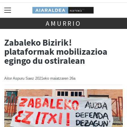
AMURRIO
Zabaleko Bizirik!
plataformak mobilizazioa
egingo du ostiralean
Aitor Aspuru Saez
2021eko maiatzaren 26a