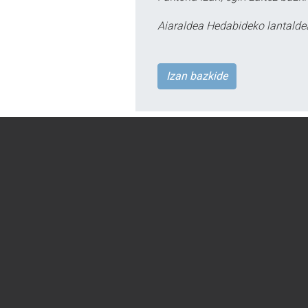
Aiaraldea Hedabideko lantalde
Izan bazkide