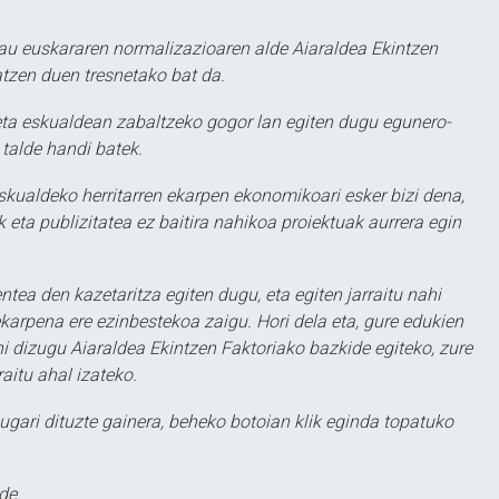
au euskararen normalizazioaren alde Aiaraldea Ekintzen
atzen duen tresnetako bat da.
ta eskualdean zabaltzeko gogor lan egiten dugu egunero-
 talde handi batek.
eskualdeko herritarren ekarpen ekonomikoari esker bizi dena,
 eta publizitatea ez baitira nahikoa proiektuak aurrera egin
ntea den kazetaritza egiten dugu, eta egiten jarraitu nahi
karpena ere ezinbestekoa zaigu. Hori dela eta, gure edukien
hi dizugu Aiaraldea Ekintzen Faktoriako bazkide egiteko, zure
aitu ahal izateko.
ugari dituzte gainera, beheko botoian klik eginda topatuko
de.