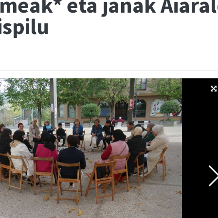
ak* eta janak Aiarald
ispilu