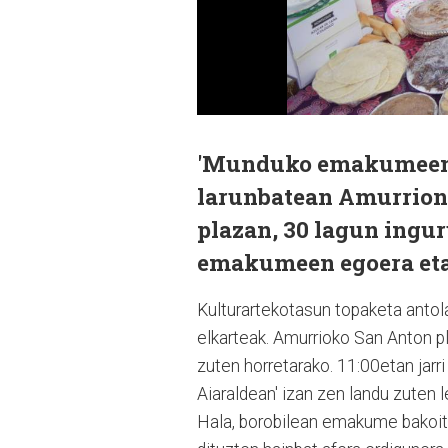
'Munduko emakumeen* 
larunbatean Amurrion 
plazan, 30 lagun ingur
emakumeen egoera eta 
Kulturartekotasun topaketa anto
elkarteak. Amurrioko San Anton pl
zuten horretarako. 11:00etan jar
Aiaraldean' izan zen landu zuten l
Hala, borobilean emakume bakoit