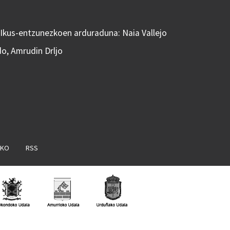
 Ikus-entzunezkoen arduraduna: Naia Vallejo
do, Amrudin Drljo
AKO
RSS