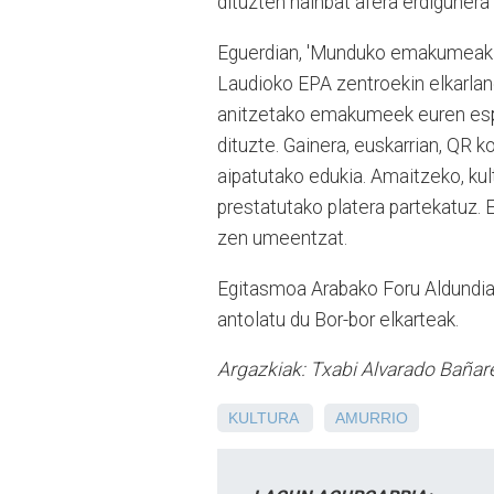
dituzten hainbat afera erdigunera 
Eguerdian, 'Munduko emakumeak et
Laudioko EPA zentroekin elkarlane
anitzetako emakumeek euren espe
dituzte. Gainera, euskarrian, QR k
aipatutako edukia. Amaitzeko, kul
prestatutako platera partekatuz. 
zen umeentzat.
Egitasmoa Arabako Foru Aldundiar
antolatu du Bor-bor elkarteak.
Argazkiak: Txabi Alvarado Bañar
KULTURA
AMURRIO