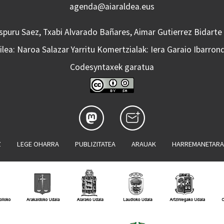
agenda@aiaraldea.eus
Aspuru Saez, Txabi Alvarado Bañares, Aimar Gutierrez Bidarte
lea: Naroa Salazar Yarritu Komertzialak: Iera Garaio Ibarron
Codesyntaxek garatua
Z
LEGE OHARRA
PUBLIZITATEA
ARAUAK
HARREMANETAR