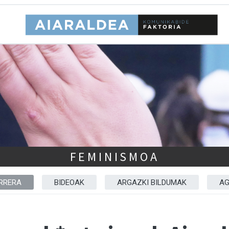
FEMINISMOA
RRERA
BIDEOAK
ARGAZKI BILDUMAK
AG