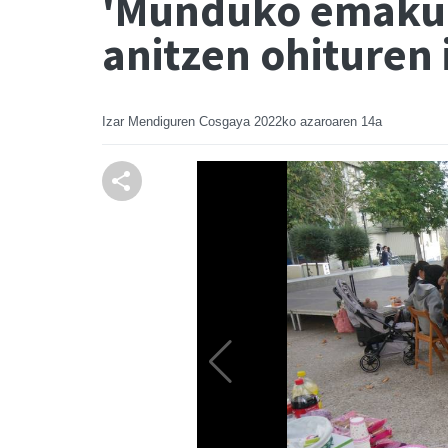
'Munduko emakume
anitzen ohituren 
Izar Mendiguren Cosgaya
2022ko azaroaren 14a