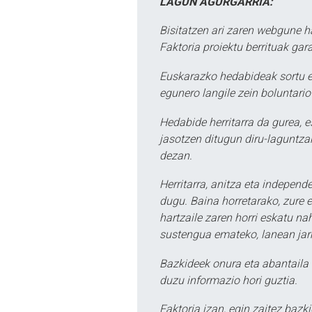
LAGUN AGURGARRIA:
Bisitatzen ari zaren webgune h
Faktoria proiektu berrituak gar
Euskarazko hedabideak sortu e
egunero langile zein boluntario
Hedabide herritarra da gurea, 
jasotzen ditugun diru-laguntzak
dezan.
Herritarra, anitza eta independe
dugu. Baina horretarako, zure e
hartzaile zaren horri eskatu na
sustengua emateko, lanean jarr
Bazkideek onura eta abantaila 
duzu informazio hori guztia.
Faktoria izan, egin zaitez bazki