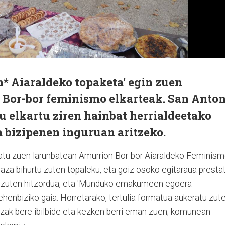
Aiaraldeko topaketa' egin zuen
Bor-bor feminismo elkarteak. San Anto
u elkartu ziren hainbat herrialdeetako
bizipenen inguruan aritzeko.
latu zuen larunbatean Amurrion Bor-bor Aiaraldeko Feminis
aza bihurtu zuten topaleku, eta goiz osoko egitaraua presta
ri zuten hitzordua, eta 'Munduko emakumeen egoera
ehenbiziko gaia. Horretarako, tertulia formatua aukeratu zute
zak bere ibilbide eta kezken berri eman zuen; komunean