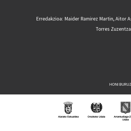
Erredakzioa: Maider Ramirez Martin, Aitor 
Torres Zuzentzai
HONI BURU