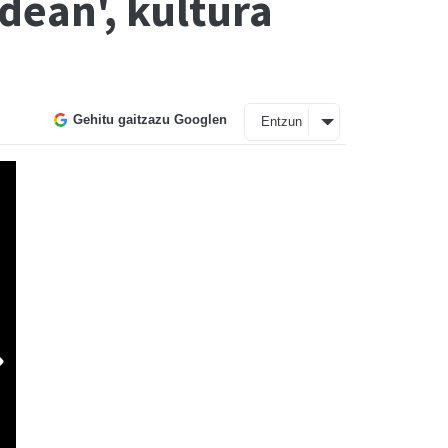
ean', kultura
Gehitu gaitzazu Googlen
Entzun