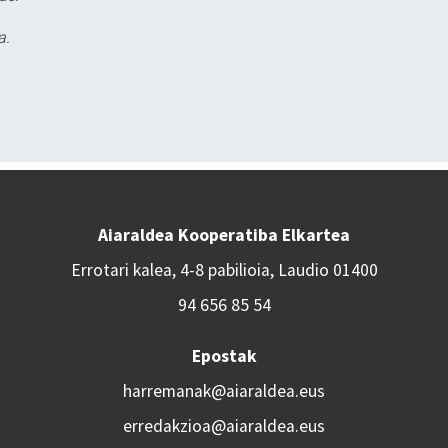
a.
Aiaraldea Kooperatiba Elkartea
Errotari kalea, 4-8 pabilioia, Laudio 01400
94 656 85 54
Epostak
harremanak@aiaraldea.eus
erredakzioa@aiaraldea.eus