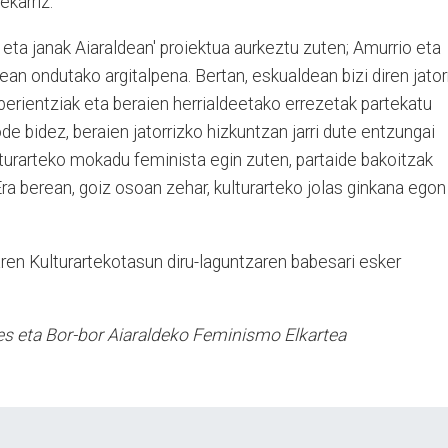
ekarriz.
a janak Aiaraldean' proiektua aurkeztu zuten; Amurrio eta
an ondutako argitalpena. Bertan, eskualdean bizi diren jator
rientziak eta beraien herrialdeetako errezetak partekatu
ode bidez, beraien jatorrizko hizkuntzan jarri dute entzungai
turarteko mokadu feminista egin zuten, partaide bakoitzak
Era berean, goiz osoan zehar, kulturarteko jolas ginkana egon
en Kulturartekotasun diru-laguntzaren babesari esker
es eta Bor-bor Aiaraldeko Feminismo Elkartea