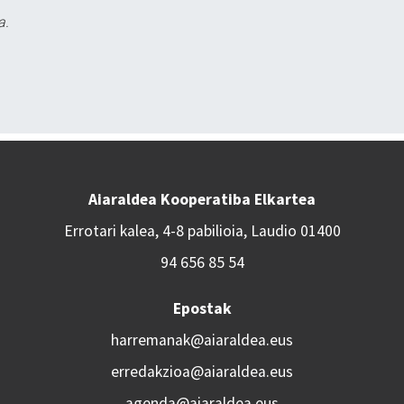
a.
Aiaraldea Kooperatiba Elkartea
Errotari kalea, 4-8 pabilioia, Laudio 01400
94 656 85 54
Epostak
harremanak@aiaraldea.eus
erredakzioa@aiaraldea.eus
agenda@aiaraldea.eus