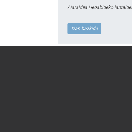
Aiaraldea Hedabideko lantalde
Izan bazkide