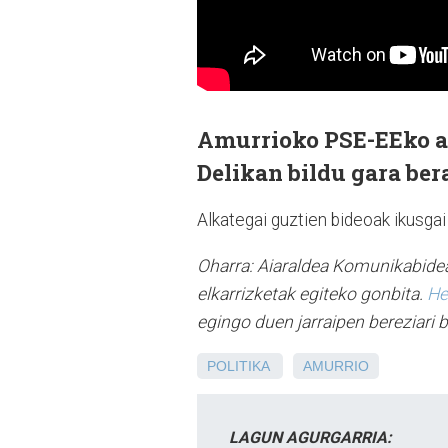
Amurrioko PSE-EEko al
Delikan bildu gara ber
Alkategai guztien bideoak ikusga
Oharra: Aiaraldea Komunikabidea
elkarrizketak egiteko gonbita.
H
egingo duen jarraipen bereziari
POLITIKA
AMURRIO
LAGUN AGURGARRIA: