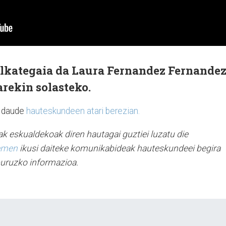
kategaia da Laura Fernandez Fernandez
arekin solasteko.
i daude
hauteskundeen atari berezian.
k eskualdekoak diren hautagai guztiei luzatu die
emen
ikusi daiteke komunikabideak hauteskundeei begira
 buruzko informazioa.