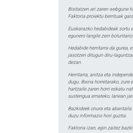
Bisitatzen ari zaren webgune h
Faktoria proiektu berrituak gar
Euskarazko hedabideak sortu e
egunero langile zein boluntario
Hedabide herritarra da gurea, 
jasotzen ditugun diru-laguntzak
dezan.
Herritarra, anitza eta independe
dugu. Baina horretarako, zure e
hartzaile zaren horri eskatu na
sustengua emateko, lanean jarr
Bazkideek onura eta abantaila 
duzu informazio hori guztia.
Faktoria izan, egin zaitez bazki