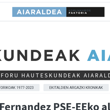
 FORU HAUTESKUNDEAK AIARAL
TORIKOAK 1977-2023
EKITALDIEN ARGAZKI KRONIKAK
Fernandez PSE-EEko al