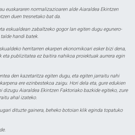
au euskararen normalizazioaren alde Aiaraldea Ekintzen
atzen duen tresnetako bat da.
ta eskualdean zabaltzeko gogor lan egiten dugu egunero-
 talde handi batek.
eskualdeko herritarren ekarpen ekonomikoari esker bizi dena,
 eta publizitatea ez baitira nahikoa proiektuak aurrera egin
ntea den kazetaritza egiten dugu, eta egiten jarraitu nahi
karpena ere ezinbestekoa zaigu. Hori dela eta, gure edukien
hi dizugu Aiaraldea Ekintzen Faktoriako bazkide egiteko, zure
aitu ahal izateko.
ugari dituzte gainera, beheko botoian klik eginda topatuko
de.