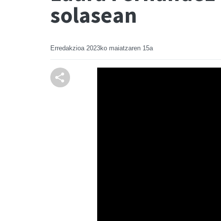
solasean
Erredakzioa
2023ko maiatzaren 15a