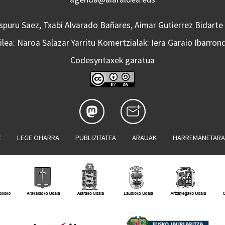
Aspuru Saez, Txabi Alvarado Bañares, Aimar Gutierrez Bidarte
lea: Naroa Salazar Yarritu Komertzialak: Iera Garaio Ibarron
Codesyntaxek garatua
Z
LEGE OHARRA
PUBLIZITATEA
ARAUAK
HARREMANETAR