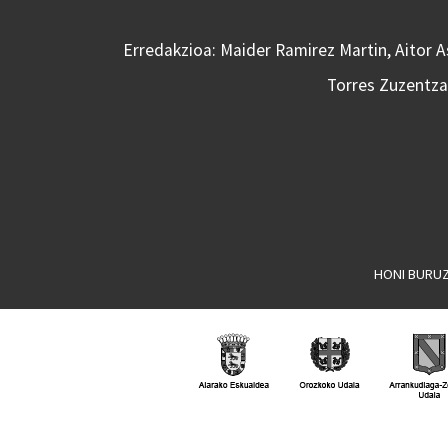
Erredakzioa: Maider Ramirez Martin, Aitor 
Torres Zuzentzai
HONI BURU