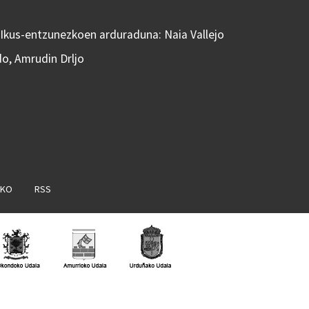
 Ikus-entzunezkoen arduraduna: Naia Vallejo
do, Amrudin Drljo
AKO
RSS