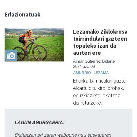
Erlazionatuak
Lezamako Ziklokrosa
txirrindulari gazteen
topaleku izan da
aurten ere
Aimar Gutierrez Bidarte
2024 aza 09
AMURRIO
LEZAMA
Ehunka txirrindulari gazte
elkartu ditu kirol probak,
eguzkiaz eta lokatzaz
disfrutatzeko.
LAGUN AGURGARRIA:
Bisitatzen ari zaren webgune hau euskararen