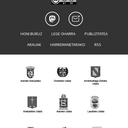
HONI BURUZ
LEGE OHARRA
PUBLIZITATEA
ARAUAK
HARREMANETARAKO
RSS