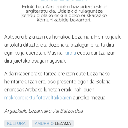
Asteburu bizia izan da honakoa Lezaman. Herriko jaiak
antolatu dituzte, eta dozenaka bizilagun elkartu dira
eginiko jardueretan. Musika,
kirola
edota dantza izan
dira jaietako osagai nagusiak.
Aldarrikapenerako tartea ere izan dute Lezamako
herritarrek. Izan ere, oso presente egon da Solaria
enpresak Arabako lurretan eraiki nahi duen
makroproiektu fotovoltaikoaren
aurkako mezua.
Argazkiak: Lezamako Jai Batzordea
KULTURA
AMURRIO
LEZAMA