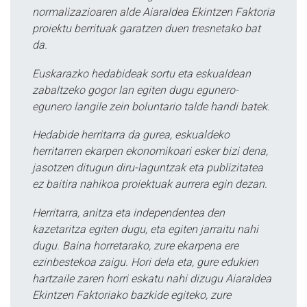
normalizazioaren alde Aiaraldea Ekintzen Faktoria
proiektu berrituak garatzen duen tresnetako bat
da.
Euskarazko hedabideak sortu eta eskualdean
zabaltzeko gogor lan egiten dugu egunero-
egunero langile zein boluntario talde handi batek.
Hedabide herritarra da gurea, eskualdeko
herritarren ekarpen ekonomikoari esker bizi dena,
jasotzen ditugun diru-laguntzak eta publizitatea
ez baitira nahikoa proiektuak aurrera egin dezan.
Herritarra, anitza eta independentea den
kazetaritza egiten dugu, eta egiten jarraitu nahi
dugu. Baina horretarako, zure ekarpena ere
ezinbestekoa zaigu. Hori dela eta, gure edukien
hartzaile zaren horri eskatu nahi dizugu Aiaraldea
Ekintzen Faktoriako bazkide egiteko, zure