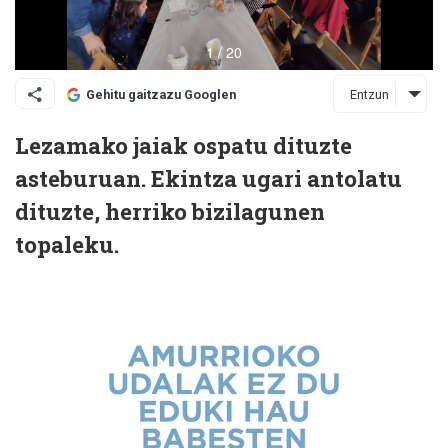
Entzun
Gehitu gaitzazu Googlen
Lezamako jaiak ospatu dituzte
asteburuan. Ekintza ugari antolatu
dituzte, herriko bizilagunen
topaleku.