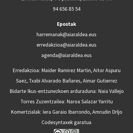
94 656 85 54
Epostak
harremanak@aiaraldea.eus
erredakzioa@aiaraldea.eus
agenda@aiaraldea.eus
Erredakzioa: Maider Ramirez Martin, Aitor Aspuru
Saez, Txabi Alvarado Bañares, Aimar Gutierrez
Bidarte Ikus-entzunezkoen arduraduna: Naia Vallejo
Torres Zuzentzailea: Naroa Salazar Yarritu
Komertzialak: Iera Garaio Ibarrondo, Amrudin Drljo
Codesyntaxek garatua