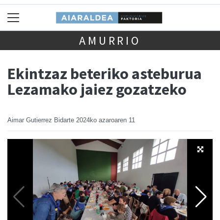
AMURRIO
Ekintzaz beteriko asteburua
Lezamako jaiez gozatzeko
Aimar Gutierrez Bidarte
2024ko azaroaren 11