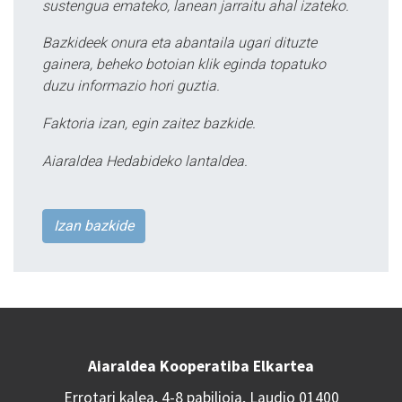
sustengua emateko, lanean jarraitu ahal izateko.
Bazkideek onura eta abantaila ugari dituzte
gainera, beheko botoian klik eginda topatuko
duzu informazio hori guztia.
Faktoria izan, egin zaitez bazkide.
Aiaraldea Hedabideko lantaldea.
Izan bazkide
Aiaraldea Kooperatiba Elkartea
Errotari kalea, 4-8 pabilioia, Laudio 01400