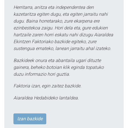
Herritarra, anitza eta independentea den
kazetaritza egiten dugu, eta egiten jarraitu nahi
dugu. Baina horretarako, zure ekarpena ere
ezinbestekoa zaigu. Hori dela eta, gure edukien
hartzaile zaren horri eskatu nahi dizugu Aiaraldea
Ekintzen Faktoriako bazkide egiteko, zure
sustengua emateko, lanean jarraitu ahal izateko.
Bazkideek onura eta abantaila ugari dituzte
gainera, beheko botoian klik eginda topatuko
duzu informazio hori guztia.
Faktoria izan, egin zaitez bazkide.
Aiaraldea Hedabideko lantaldea.
Izan bazkide