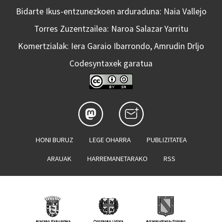
Bidarte Ikus-entzunezkoen arduraduna: Naia Vallejo
Torres Zuzentzailea: Naroa Salazar Yarritu
Komertzialak: Iera Garaio Ibarrondo, Amrudin Drljo
Codesyntaxek garatua
HONI BURUZ
LEGE OHARRA
PUBLIZITATEA
ARAUAK
HARREMANETARAKO
RSS