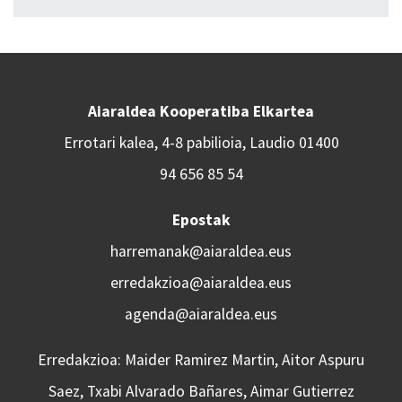
Aiaraldea Kooperatiba Elkartea
Errotari kalea, 4-8 pabilioia, Laudio 01400
94 656 85 54
Epostak
harremanak@aiaraldea.eus
erredakzioa@aiaraldea.eus
agenda@aiaraldea.eus
Erredakzioa: Maider Ramirez Martin, Aitor Aspuru
Saez, Txabi Alvarado Bañares, Aimar Gutierrez