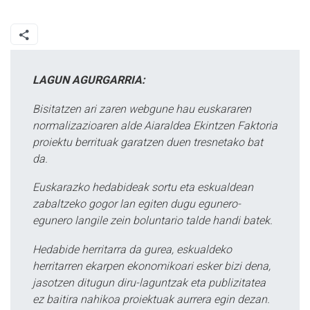
LAGUN AGURGARRIA:
Bisitatzen ari zaren webgune hau euskararen
normalizazioaren alde Aiaraldea Ekintzen Faktoria
proiektu berrituak garatzen duen tresnetako bat
da.
Euskarazko hedabideak sortu eta eskualdean
zabaltzeko gogor lan egiten dugu egunero-
egunero langile zein boluntario talde handi batek.
Hedabide herritarra da gurea, eskualdeko
herritarren ekarpen ekonomikoari esker bizi dena,
jasotzen ditugun diru-laguntzak eta publizitatea
ez baitira nahikoa proiektuak aurrera egin dezan.