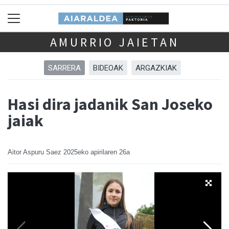
AMURRIO JAIETAN
SARRERA
BIDEOAK
ARGAZKIAK
Hasi dira jadanik San Joseko
jaiak
Aitor Aspuru Saez
2025eko apirilaren 26a