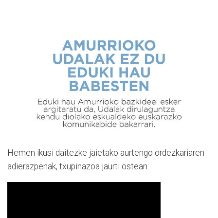
Hemen ikusi daitezke jaietako aurtengo ordezkariaren
adierazpenak, txupinazoa jaurti ostean: