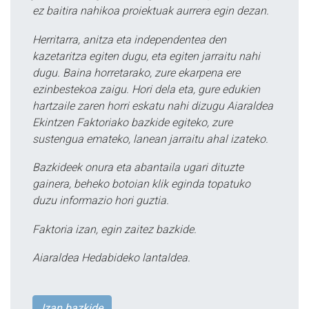
ez baitira nahikoa proiektuak aurrera egin dezan.
Herritarra, anitza eta independentea den
kazetaritza egiten dugu, eta egiten jarraitu nahi
dugu. Baina horretarako, zure ekarpena ere
ezinbestekoa zaigu. Hori dela eta, gure edukien
hartzaile zaren horri eskatu nahi dizugu Aiaraldea
Ekintzen Faktoriako bazkide egiteko, zure
sustengua emateko, lanean jarraitu ahal izateko.
Bazkideek onura eta abantaila ugari dituzte
gainera, beheko botoian klik eginda topatuko
duzu informazio hori guztia.
Faktoria izan, egin zaitez bazkide.
Aiaraldea Hedabideko lantaldea.
Izan bazkide