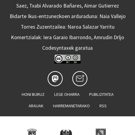
Saez, Txabi Alvarado Bañares, Aimar Gutierrez
Bidarte Ikus-entzunezkoen arduraduna: Naia Vallejo
Torres Zuzentzailea: Naroa Salazar Yarritu
Komertzialak: Iera Garaio Ibarrondo, Amrudin Drljo
Codesyntaxek garatua
HONI BURUZ
LEGE OHARRA
PUBLIZITATEA
ARAUAK
HARREMANETARAKO
RSS