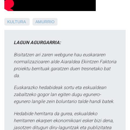
KULTURA
AMURRIO
LAGUN AGURGARRIA:
Bisitatzen ari zaren webgune hau euskararen
normalizazioaren alde Aiaraldea Ekintzen Faktoria
proiektu berrituak garatzen duen tresnetako bat
da.
Euskarazko hedabideak sortu eta eskualdean
zabaltzeko gogor lan egiten dugu egunero-
egunero langile zein boluntario talde handi batek.
Hedabide herritarra da gurea, eskualdeko
herritarren ekarpen ekonomikoari esker bizi dena,
jasotzen ditugun diru-laguntzak eta publizitatea