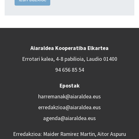
Aiaraldea Kooperatiba Elkartea
Errotari kalea, 4-8 pabilioia, Laudio 01400
94 656 85 54
Epostak
harremanak@aiaraldea.eus
erredakzioa@aiaraldea.eus
agenda@aiaraldea.eus
Erredakzioa: Maider Ramirez Martin, Aitor Aspuru