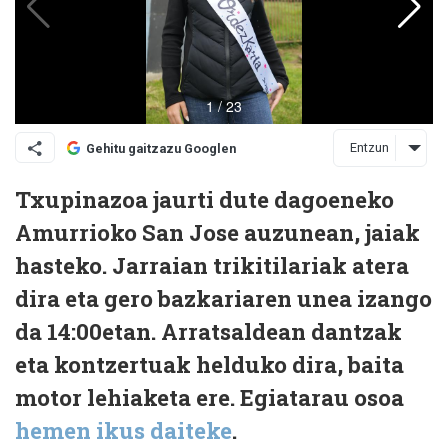
Entzun
Gehitu gaitzazu Googlen
Txupinazoa jaurti dute dagoeneko
Amurrioko San Jose auzunean, jaiak
hasteko. Jarraian trikitilariak atera
dira eta gero bazkariaren unea izango
da 14:00etan. Arratsaldean dantzak
eta kontzertuak helduko dira, baita
motor lehiaketa ere. Egiatarau osoa
hemen ikus daiteke
.