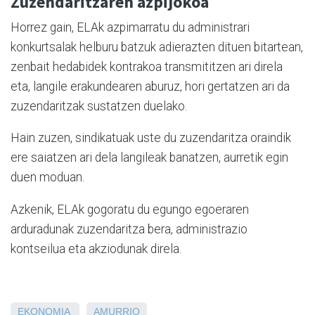
Zuzendaritzaren azpijokoa
Horrez gain, ELAk azpimarratu du administrari
konkurtsalak helburu batzuk adierazten dituen bitartean,
zenbait hedabidek kontrakoa transmititzen ari direla
eta, langile erakundearen aburuz, hori gertatzen ari da
zuzendaritzak sustatzen duelako.
Hain zuzen, sindikatuak uste du zuzendaritza oraindik
ere saiatzen ari dela langileak banatzen, aurretik egin
duen moduan.
Azkenik, ELAk gogoratu du egungo egoeraren
arduradunak zuzendaritza bera, administrazio
kontseilua eta akziodunak direla.
EKONOMIA
AMURRIO