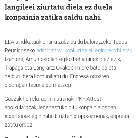
langileei ziurtatu diela ez duela
konpainia zatika saldu nahi.
ELA sindikatuak oharra zabaldu du baloratzeko Tubos
Reunidoseko
administrari konkurtsalak egindako bilerak
.
Izan ere, Amurrioko lantegiko beharginekin ez ezik,
Trapaga eta Langraitz Okakoekin ere batu da eta
helburu bera komunikatu du: Enpresa osoaren
bideragarritasuna bermatzea.
Gauzak horrela, administrariak, PKF Attest
aholkularitzak, lehenestuko ditu konpainia osoan
inbertsioak egin nahi dituzten proposamenak, enpresa
zatitu ordez.