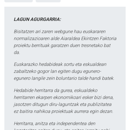
LAGUN AGURGARRIA:
Bisitatzen ari zaren webgune hau euskararen
normalizazioaren alde Aiaraldea Ekintzen Faktoria
proiektu berrituak garatzen duen tresnetako bat
da.
Euskarazko hedabideak sortu eta eskualdean
zabaltzeko gogor lan egiten dugu egunero-
egunero langile zein boluntario talde handi batek.
Hedabide herritarra da gurea, eskualdeko
herritarren ekarpen ekonomikoari esker bizi dena,
jasotzen ditugun diru-laguntzak eta publizitatea
ez baitira nahikoa proiektuak aurrera egin dezan.
Herritarra, anitza eta independentea den