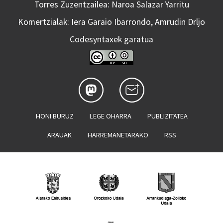
Torres Zuzentzailea: Naroa Salazar Yarritu
Komertzialak: Iera Garaio Ibarrondo, Amrudin Drljo
Codesyntaxek garatua
HONI BURUZ
LEGE OHARRA
PUBLIZITATEA
ARAUAK
HARREMANETARAKO
RSS