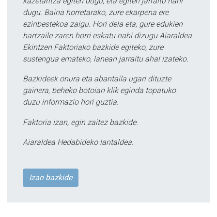
kazetaritza egiten dugu, eta egiten jarraitu nahi
dugu. Baina horretarako, zure ekarpena ere
ezinbestekoa zaigu. Hori dela eta, gure edukien
hartzaile zaren horri eskatu nahi dizugu Aiaraldea
Ekintzen Faktoriako bazkide egiteko, zure
sustengua emateko, lanean jarraitu ahal izateko.
Bazkideek onura eta abantaila ugari dituzte
gainera, beheko botoian klik eginda topatuko
duzu informazio hori guztia.
Faktoria izan, egin zaitez bazkide.
Aiaraldea Hedabideko lantaldea.
Izan bazkide