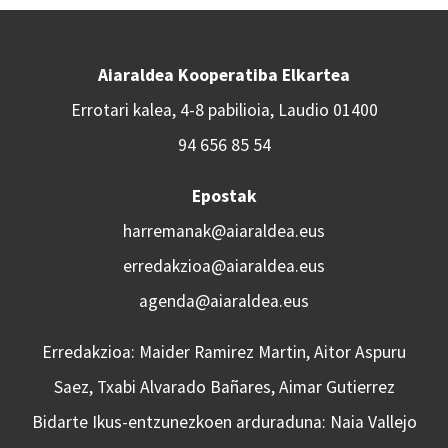
Aiaraldea Kooperatiba Elkartea
Errotari kalea, 4-8 pabilioia, Laudio 01400
94 656 85 54
Epostak
harremanak@aiaraldea.eus
erredakzioa@aiaraldea.eus
agenda@aiaraldea.eus
Erredakzioa: Maider Ramirez Martin, Aitor Aspuru
Saez, Txabi Alvarado Bañares, Aimar Gutierrez
Bidarte Ikus-entzunezkoen arduraduna: Naia Vallejo