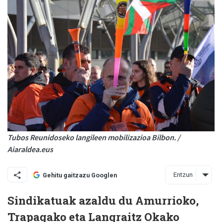
Tubos Reunidoseko langileen mobilizazioa Bilbon. /
Aiaraldea.eus
Entzun
Gehitu gaitzazu Googlen
Sindikatuak azaldu du Amurrioko,
Trapagako eta Langraitz Okako