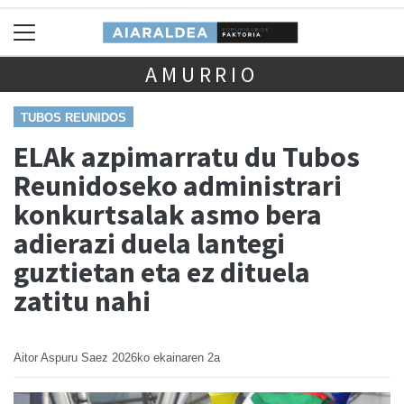
AMURRIO
TUBOS REUNIDOS
ELAk azpimarratu du Tubos
Reunidoseko administrari
konkurtsalak asmo bera
adierazi duela lantegi
guztietan eta ez dituela
zatitu nahi
Aitor Aspuru Saez
2026ko ekainaren 2a