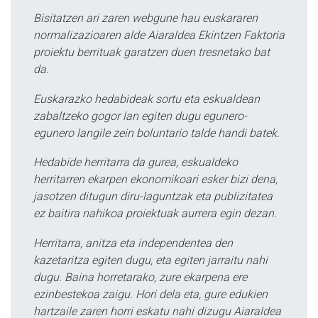
Bisitatzen ari zaren webgune hau euskararen
normalizazioaren alde Aiaraldea Ekintzen Faktoria
proiektu berrituak garatzen duen tresnetako bat
da.
Euskarazko hedabideak sortu eta eskualdean
zabaltzeko gogor lan egiten dugu egunero-
egunero langile zein boluntario talde handi batek.
Hedabide herritarra da gurea, eskualdeko
herritarren ekarpen ekonomikoari esker bizi dena,
jasotzen ditugun diru-laguntzak eta publizitatea
ez baitira nahikoa proiektuak aurrera egin dezan.
Herritarra, anitza eta independentea den
kazetaritza egiten dugu, eta egiten jarraitu nahi
dugu. Baina horretarako, zure ekarpena ere
ezinbestekoa zaigu. Hori dela eta, gure edukien
hartzaile zaren horri eskatu nahi dizugu Aiaraldea