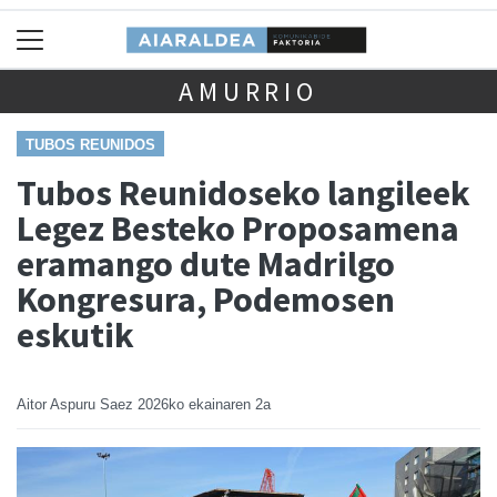
AMURRIO
TUBOS REUNIDOS
Tubos Reunidoseko langileek
Legez Besteko Proposamena
eramango dute Madrilgo
Kongresura, Podemosen
eskutik
Aitor Aspuru Saez
2026ko ekainaren 2a