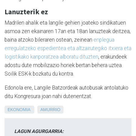
Lanuzterik ez
Madrilen ahalik eta langile gehien joateko sindikatuen
asmoa zen ekainaren 17an eta 18an lanuzteak deitzea,
baina atzoko bileraren ostean, zeinean
enplegua
erregulatzeko espedientea eta altzairutegiko itxiera eta
logistikako kanporatzea alboratu dituzten
, erakundeek
adostu dute mobilizazio horiek bertan behera uztea.
Soilik ESK-k bozkatu du kontra.
Edonola ere, Langile Batzordeak autobusak antolatuko
ditu Kongresura joan nahi dutenentzat.
EKONOMIA
AMURRIO
LAGUN AGURGARRIA: