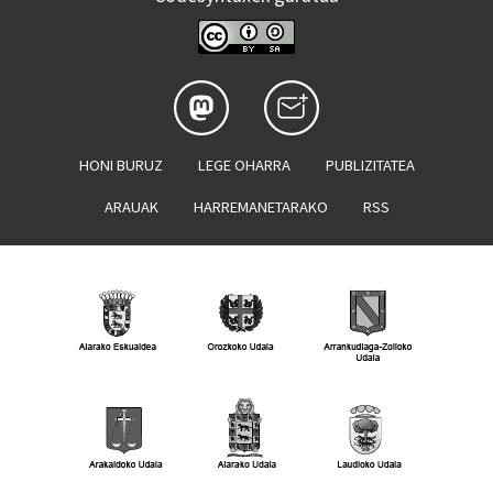
HONI BURUZ
LEGE OHARRA
PUBLIZITATEA
ARAUAK
HARREMANETARAKO
RSS