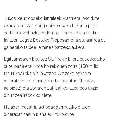
Tubos Reunidoseko langileek Madrilera joko dute
ekainaren 17an Kongresuko osoko bilkuran parte
hartzeko. Zehazki, Podemos alderdiarekin ari dira
lantzen Legez Besteko Proposamena eta asmoa da
gainerako taldeei ematea batzeko aukera.
Egitasmoaren bitartez SEPIrekin bilera bat eskatuko
dute, baita erakunde horrek duen zorra (150 milioi
ingurukoa) akzio bilakatzea. Antzeko eskaera
bideratuko diete hartzekodun pribatuei (BBVAri,
adibidez) eta zorraren zati bat kentzea edo akzio
bihurtzea iradokiko diete.
Halaber, industria-aktiboak bermatuko dituen
bideragarritasun plana exijituko dute.