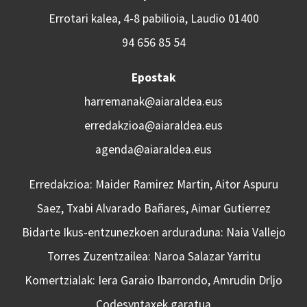
Errotari kalea, 4-8 pabilioia, Laudio 01400
94 656 85 54
Epostak
harremanak@aiaraldea.eus
erredakzioa@aiaraldea.eus
agenda@aiaraldea.eus
Erredakzioa: Maider Ramirez Martin, Aitor Aspuru
Saez, Txabi Alvarado Bañares, Aimar Gutierrez
Bidarte Ikus-entzunezkoen arduraduna: Naia Vallejo
Torres Zuzentzailea: Naroa Salazar Yarritu
Komertzialak: Iera Garaio Ibarrondo, Amrudin Drljo
Codesyntaxek garatua