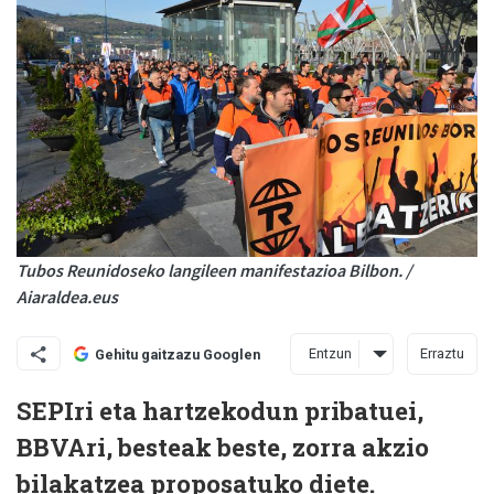
Tubos Reunidoseko langileen manifestazioa Bilbon. /
Aiaraldea.eus
Entzun
Erraztu
Gehitu gaitzazu Googlen
SEPIri eta hartzekodun pribatuei,
BBVAri, besteak beste, zorra akzio
bilakatzea proposatuko diete.