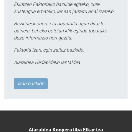
Ekintzen Faktoriako bazkide egiteko, zure
sustengua emateko, lanean jarraitu ahal izateko.
Bazkideek onura eta abantaila ugari dituzte
gainera, beheko botoian klik eginda topatuko
duzu informazio hori guztia.
Faktoria izan, egin zaitez bazkide.
Aiaraldea Hedabideko lantaldea.
Izan bazkide
Aiaraldea Kooperatiba Elkartea