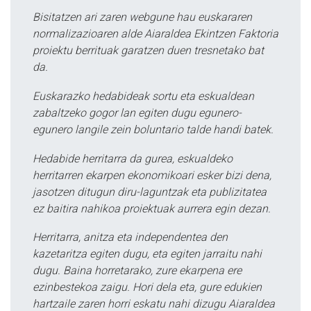
Bisitatzen ari zaren webgune hau euskararen
normalizazioaren alde Aiaraldea Ekintzen Faktoria
proiektu berrituak garatzen duen tresnetako bat
da.
Euskarazko hedabideak sortu eta eskualdean
zabaltzeko gogor lan egiten dugu egunero-
egunero langile zein boluntario talde handi batek.
Hedabide herritarra da gurea, eskualdeko
herritarren ekarpen ekonomikoari esker bizi dena,
jasotzen ditugun diru-laguntzak eta publizitatea
ez baitira nahikoa proiektuak aurrera egin dezan.
Herritarra, anitza eta independentea den
kazetaritza egiten dugu, eta egiten jarraitu nahi
dugu. Baina horretarako, zure ekarpena ere
ezinbestekoa zaigu. Hori dela eta, gure edukien
hartzaile zaren horri eskatu nahi dizugu Aiaraldea