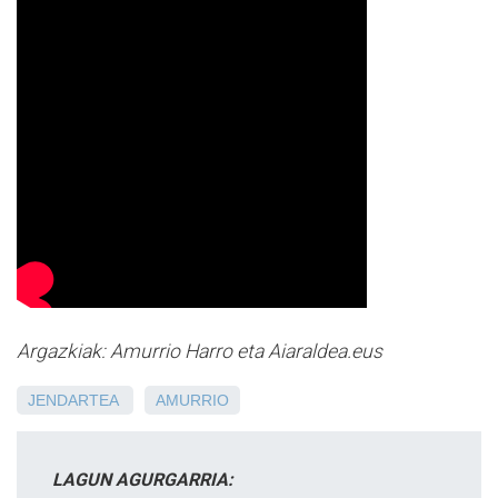
Argazkiak: Amurrio Harro eta Aiaraldea.eus
JENDARTEA
AMURRIO
LAGUN AGURGARRIA: