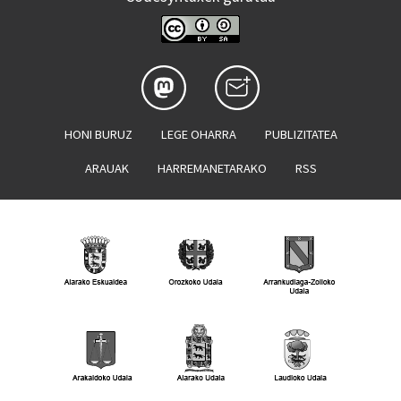
HONI BURUZ
LEGE OHARRA
PUBLIZITATEA
ARAUAK
HARREMANETARAKO
RSS