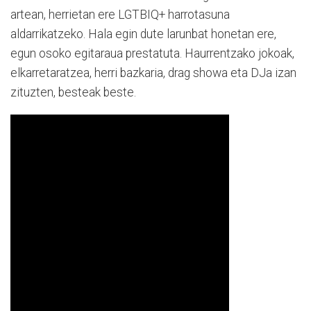
artean, herrietan ere LGTBIQ+ harrotasuna
aldarrikatzeko. Hala egin dute larunbat honetan ere,
egun osoko egitaraua prestatuta. Haurrentzako jokoak,
elkarretaratzea, herri bazkaria, drag showa eta DJa izan
zituzten, besteak beste.