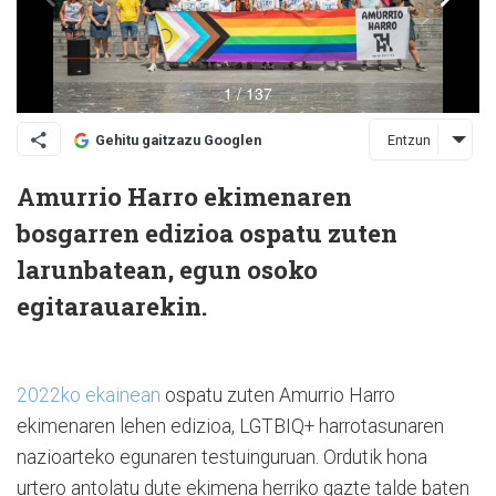
Entzun
Gehitu gaitzazu Googlen
Amurrio Harro ekimenaren
bosgarren edizioa ospatu zuten
larunbatean, egun osoko
egitarauarekin.
2022ko ekainean
ospatu zuten Amurrio Harro
ekimenaren lehen edizioa, LGTBIQ+ harrotasunaren
nazioarteko egunaren testuinguruan. Ordutik hona
urtero antolatu dute ekimena herriko gazte talde baten