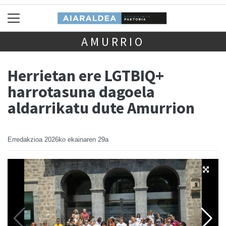
AMURRIO
Herrietan ere LGTBIQ+
harrotasuna dagoela
aldarrikatu dute Amurrion
Erredakzioa
2026ko ekainaren 29a