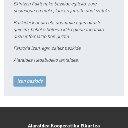
Ekintzen Faktoriako bazkide egiteko, zure
sustengua emateko, lanean jarraitu ahal izateko.
Bazkideek onura eta abantaila ugari dituzte
gainera, beheko botoian klik eginda topatuko
duzu informazio hori guztia.
Faktoria izan, egin zaitez bazkide.
Aiaraldea Hedabideko lantaldea.
Izan bazkide
Aiaraldea Kooperatiba Elkartea