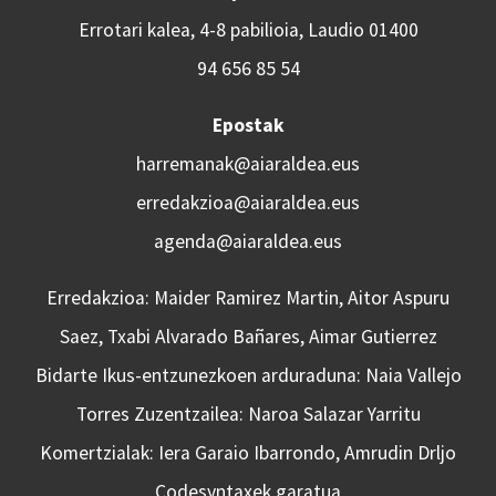
Errotari kalea, 4-8 pabilioia, Laudio 01400
94 656 85 54
Epostak
harremanak@aiaraldea.eus
erredakzioa@aiaraldea.eus
agenda@aiaraldea.eus
Erredakzioa: Maider Ramirez Martin, Aitor Aspuru
Saez, Txabi Alvarado Bañares, Aimar Gutierrez
Bidarte Ikus-entzunezkoen arduraduna: Naia Vallejo
Torres Zuzentzailea: Naroa Salazar Yarritu
Komertzialak: Iera Garaio Ibarrondo, Amrudin Drljo
Codesyntaxek garatua