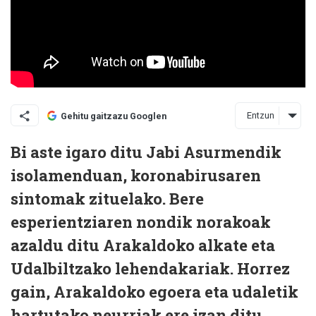
Entzun
Gehitu gaitzazu Googlen
Bi aste igaro ditu Jabi Asurmendik
isolamenduan, koronabirusaren
sintomak zituelako. Bere
esperientziaren nondik norakoak
azaldu ditu Arakaldoko alkate eta
Udalbiltzako lehendakariak. Horrez
gain, Arakaldoko egoera eta udaletik
hartutako neurriak ere izan ditu