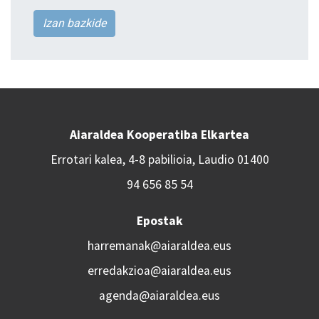
Izan bazkide
Aiaraldea Kooperatiba Elkartea
Errotari kalea, 4-8 pabilioia, Laudio 01400
94 656 85 54
Epostak
harremanak@aiaraldea.eus
erredakzioa@aiaraldea.eus
agenda@aiaraldea.eus