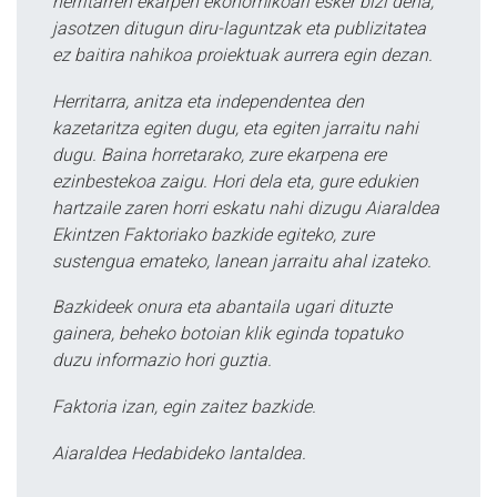
herritarren ekarpen ekonomikoari esker bizi dena,
jasotzen ditugun diru-laguntzak eta publizitatea
ez baitira nahikoa proiektuak aurrera egin dezan.
Herritarra, anitza eta independentea den
kazetaritza egiten dugu, eta egiten jarraitu nahi
dugu. Baina horretarako, zure ekarpena ere
ezinbestekoa zaigu. Hori dela eta, gure edukien
hartzaile zaren horri eskatu nahi dizugu Aiaraldea
Ekintzen Faktoriako bazkide egiteko, zure
sustengua emateko, lanean jarraitu ahal izateko.
Bazkideek onura eta abantaila ugari dituzte
gainera, beheko botoian klik eginda topatuko
duzu informazio hori guztia.
Faktoria izan, egin zaitez bazkide.
Aiaraldea Hedabideko lantaldea.