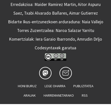
Erredakzioa: Maider Ramirez Martin, Aitor Aspuru
Saez, Txabi Alvarado Bañares, Aimar Gutierrez
Bidarte Ikus-entzunezkoen arduraduna: Naia Vallejo
Torres Zuzentzailea: Naroa Salazar Yarritu
Komertzialak: Iera Garaio Ibarrondo, Amrudin Drljo
Codesyntaxek garatua
HONI BURUZ
LEGE OHARRA
PUBLIZITATEA
ARAUAK
HARREMANETARAKO
RSS