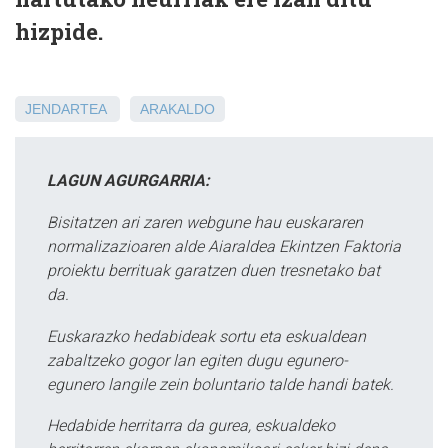
hizpide.
JENDARTEA
ARAKALDO
LAGUN AGURGARRIA:
Bisitatzen ari zaren webgune hau euskararen
normalizazioaren alde Aiaraldea Ekintzen Faktoria
proiektu berrituak garatzen duen tresnetako bat
da.
Euskarazko hedabideak sortu eta eskualdean
zabaltzeko gogor lan egiten dugu egunero-
egunero langile zein boluntario talde handi batek.
Hedabide herritarra da gurea, eskualdeko