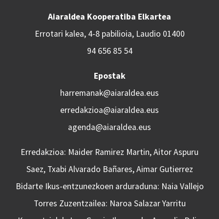
Aiaraldea Kooperatiba Elkartea
Errotari kalea, 4-8 pabilioia, Laudio 01400
94 656 85 54
Epostak
harremanak@aiaraldea.eus
erredakzioa@aiaraldea.eus
agenda@aiaraldea.eus
Erredakzioa: Maider Ramirez Martin, Aitor Aspuru
Saez, Txabi Alvarado Bañares, Aimar Gutierrez
Bidarte Ikus-entzunezkoen arduraduna: Naia Vallejo
Torres Zuzentzailea: Naroa Salazar Yarritu