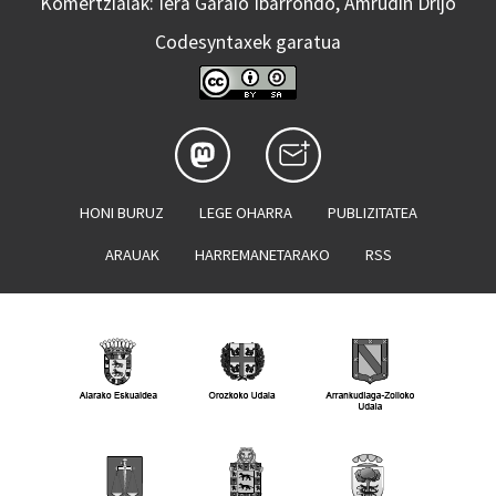
Komertzialak: Iera Garaio Ibarrondo, Amrudin Drljo
Codesyntaxek garatua
HONI BURUZ
LEGE OHARRA
PUBLIZITATEA
ARAUAK
HARREMANETARAKO
RSS