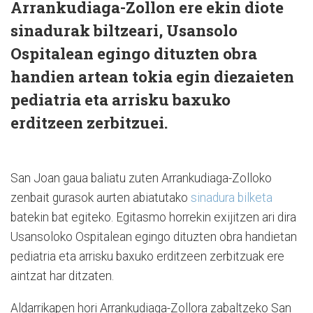
Arrankudiaga-Zollon ere ekin diote
sinadurak biltzeari, Usansolo
Ospitalean egingo dituzten obra
handien artean tokia egin diezaieten
pediatria eta arrisku baxuko
erditzeen zerbitzuei.
San Joan gaua baliatu zuten Arrankudiaga-Zolloko
zenbait gurasok aurten abiatutako
sinadura bilketa
batekin bat egiteko. Egitasmo horrekin exijitzen ari dira
Usansoloko Ospitalean egingo dituzten obra handietan
pediatria eta arrisku baxuko erditzeen zerbitzuak ere
aintzat har ditzaten.
Aldarrikapen hori Arrankudiaga-Zollora zabaltzeko San