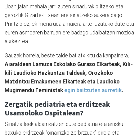
Joan jaian mahaia jarri zuten sinadurak biltzeko eta
geroztik Gizarte-Etxean ere sinatzeko aukera dago.
Printzipioz, ekimena uda amaiera arte luzatuko dute eta
euren asmoaren barruan ere badago udalbatzan mozioa
aurkeztea.
Gauzak horrela, beste talde bat atxikitu da kanpainara,
Aiaraldean Lamuza Eskolako Guraso Elkarteak, Kili-
kili Laudioko Hazkuntza Taldeak, Orozkoko
Matxintxu Emakumeen Elkarteak eta Laudioko
Mugimendu Feministak
egin baitzuten aurretik
.
Zergatik pediatria eta erditzeak
Usansoloko Ospitalean?
Sinatzaileek aldarrikatzen dute pediatria eta arrisku
baxuko erditzeak “oinarrizko zerbitzuak” direla eta