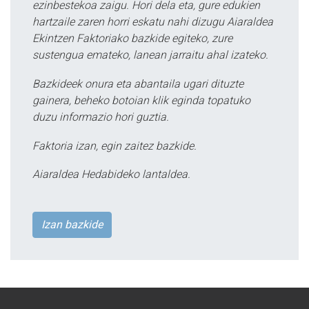
ezinbestekoa zaigu. Hori dela eta, gure edukien
hartzaile zaren horri eskatu nahi dizugu Aiaraldea
Ekintzen Faktoriako bazkide egiteko, zure
sustengua emateko, lanean jarraitu ahal izateko.
Bazkideek onura eta abantaila ugari dituzte
gainera, beheko botoian klik eginda topatuko
duzu informazio hori guztia.
Faktoria izan, egin zaitez bazkide.
Aiaraldea Hedabideko lantaldea.
Izan bazkide