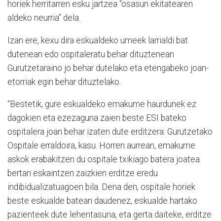
horiek herritarren esku jartzea “osasun ekitatearen
aldeko neurria” dela.
Izan ere, kexu dira eskualdeko umeek larrialdi bat
dutenean edo ospitaleratu behar dituztenean
Gurutzetaraino jo behar dutelako eta etengabeko joan-
etorriak egin behar dituztelako.
“
Bestetik, gure eskualdeko emakume haurdunek ez
dagokien eta ezezaguna zaien beste ESI bateko
ospitalera joan behar izaten dute erditzera: Gurutzetako
Ospitale erraldoira, kasu. Horren aurrean, emakume
askok erabakitzen du ospitale txikiago batera joatea
bertan eskaintzen zaizkien erditze eredu
indibidualizatuagoen bila. Dena den, ospitale horiek
beste eskualde batean daudenez, eskualde hartako
pazienteek dute lehentasuna, eta gerta daiteke, erditze