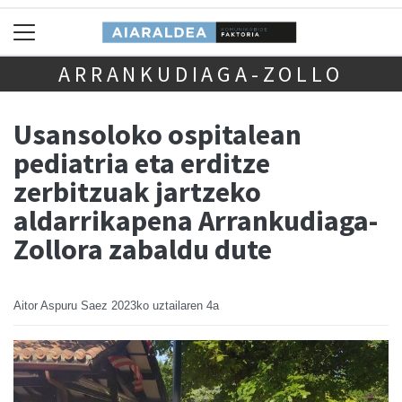
ARRANKUDIAGA-ZOLLO
Usansoloko ospitalean
pediatria eta erditze
zerbitzuak jartzeko
aldarrikapena Arrankudiaga-
Zollora zabaldu dute
Aitor Aspuru Saez
2023ko uztailaren 4a