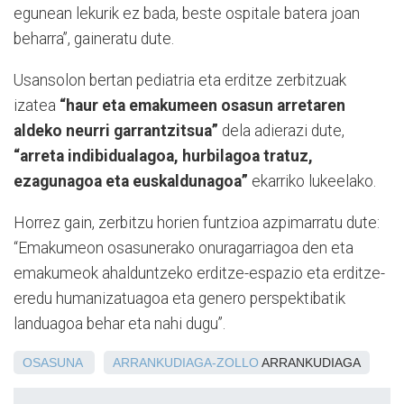
egunean lekurik ez bada, beste ospitale batera joan
beharra”, gaineratu dute.
Usansolon bertan pediatria eta erditze zerbitzuak
izatea
“haur eta emakumeen osasun arretaren
aldeko neurri garrantzitsua”
dela adierazi dute,
“arreta indibidualagoa, hurbilagoa tratuz,
ezagunagoa eta euskaldunagoa”
ekarriko lukeelako.
Horrez gain, zerbitzu horien funtzioa azpimarratu dute:
“Emakumeon osasunerako onuragarriagoa den eta
emakumeok ahalduntzeko erditze-espazio eta erditze-
eredu humanizatuagoa eta genero perspektibatik
landuagoa behar eta nahi dugu”.
OSASUNA
ARRANKUDIAGA-ZOLLO
ARRANKUDIAGA