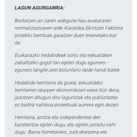
LAGUN AGURGARRIA:
Bisitatzen ari zaren webgune hau euskararen
normalizazioaren alde Aiaraldea Ekintzen Faktoria
proiektu berrituak garatzen duen tresnetako bat
da.
Euskarazko hedabideak sortu eta eskualdean
zabaltzeko gogor lan egiten dugu egunero-
egunero langile zein boluntario talde handi batek.
Hedabide herritarra da gurea, eskualdeko
herritarren ekarpen ekonomikoari esker bizi dena,
jasotzen ditugun diru-laguntzak eta publizitatea
ez baitira nahikoa proiektuak aurrera egin dezan.
Herritarra, anitza eta independentea den
kazetaritza egiten dugu, eta egiten jarraitu nahi
dugu. Baina horretarako, zure ekarpena ere