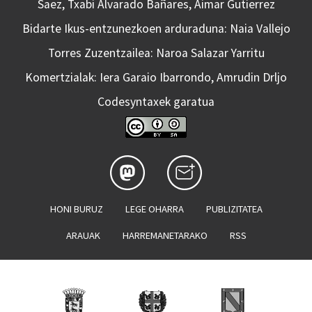
Saez, Txabi Alvarado Bañares, Aimar Gutierrez
Bidarte Ikus-entzunezkoen arduraduna: Naia Vallejo
Torres Zuzentzailea: Naroa Salazar Yarritu
Komertzialak: Iera Garaio Ibarrondo, Amrudin Drljo
Codesyntaxek garatua
HONI BURUZ
LEGE OHARRA
PUBLIZITATEA
ARAUAK
HARREMANETARAKO
RSS