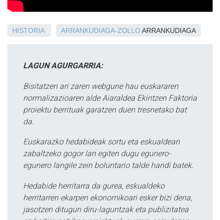
HISTORIA
ARRANKUDIAGA-ZOLLO
ARRANKUDIAGA
LAGUN AGURGARRIA:
Bisitatzen ari zaren webgune hau euskararen
normalizazioaren alde Aiaraldea Ekintzen Faktoria
proiektu berrituak garatzen duen tresnetako bat
da.
Euskarazko hedabideak sortu eta eskualdean
zabaltzeko gogor lan egiten dugu egunero-
egunero langile zein boluntario talde handi batek.
Hedabide herritarra da gurea, eskualdeko
herritarren ekarpen ekonomikoari esker bizi dena,
jasotzen ditugun diru-laguntzak eta publizitatea