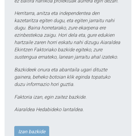
ez baitira nahikoa proiektuak aurrera egin dezan.
Herritarra, anitza eta independentea den
kazetaritza egiten dugu, eta egiten jarraitu nahi
dugu. Baina horretarako, zure ekarpena ere
ezinbestekoa zaigu. Hori dela eta, gure edukien
hartzaile zaren horri eskatu nahi dizugu Aiaraldea
Ekintzen Faktoriako bazkide egiteko, zure
sustengua emateko, lanean jarraitu ahal izateko.
Bazkideek onura eta abantaila ugari dituzte
gainera, beheko botoian klik eginda topatuko
duzu informazio hori guztia.
Faktoria izan, egin zaitez bazkide.
Aiaraldea Hedabideko lantaldea.
Izan bazkide