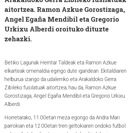
aitortzea. Ramon Azkue Gorostizaga,
Angel Egaña Mendibil eta Gregorio
Urkixu Alberdi oroituko dituzte
zehazki.
Betiko Lagunak Herritar Taldeak eta Ramon Azkue
elkarteak omenaldia egingo dute igandean. Ekitaldiaren
helburua izango da udalerriko eta Arakaldoko Gerra
Zibileko fusilatuak aitortzea; hau da, Ramon Azkue
Gorostizaga, Angel Egaña Mendibil eta Gregorio Urkixu
Alberdi.
Horretarako, 11:00etan meza egongo da Andra Mari
parrokian eta 12:00etan tren geltokiaren ondoko futbol