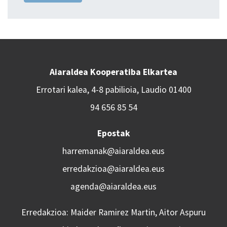
Aiaraldea Kooperatiba Elkartea
Errotari kalea, 4-8 pabilioia, Laudio 01400
94 656 85 54
Epostak
harremanak@aiaraldea.eus
erredakzioa@aiaraldea.eus
agenda@aiaraldea.eus
Erredakzioa: Maider Ramirez Martin, Aitor Aspuru