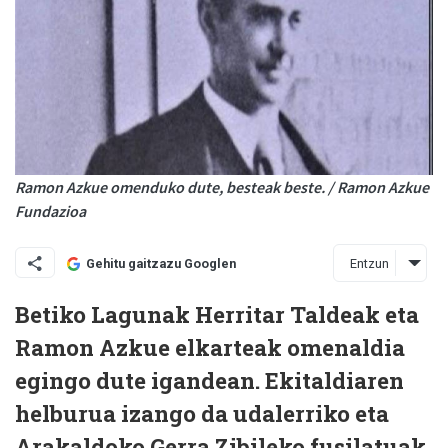
Ramon Azkue omenduko dute, besteak beste. / Ramon Azkue
Fundazioa
Entzun
Gehitu gaitzazu Googlen
Betiko Lagunak Herritar Taldeak eta
Ramon Azkue elkarteak omenaldia
egingo dute igandean. Ekitaldiaren
helburua izango da udalerriko eta
Arakaldoko Gerra Zibileko fusilatuak