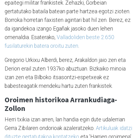
epaitegi militar frankistek. Zehazki, Gorbeian
gertatutako bataila batean parte hartzea egotzi zioten.
Borroka horretan faxisten agintari bat hil zen. Berez, ez
da igandekoa izango Egañak jasoko duen lehen
omenaldia. Esaterako,
Valladoliden beste 2.650
fusilaturekin batera oroitu zuten
.
Gregorio Urkixu Alberdi, berez, Arakaldon jaio zen eta
Derion erail zuten 1937ko abuztuan. Bizkaiko minoia
izan zen eta Bilboko itsasontzi-espetxeak ez
babesteagatik mendeku hartu zuten frankistek.
Oroimen historikoa Arrankudiaga-
Zollon
Herri txikia izan arren, lan handia egin dute udalerrian
Gerra Zibilaren ondorioak azaleratzeko.
Artikuluak idatzi
dituzte gertatutakoa kontatzeko
eta 'Harrien oroimena'