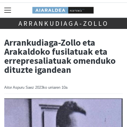
ARRANKUDIAGA-ZOLLO
Arrankudiaga-Zollo eta
Arakaldoko fusilatuak eta
errepresaliatuak omenduko
dituzte igandean
Aitor Aspuru Saez
2023ko urriaren 10a