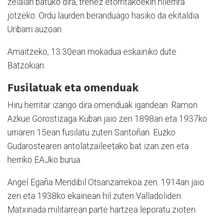
zelaian batuko dira, trenez etorritakoekin hilerrira
jotzeko. Ordu laurden beranduago hasiko da ekitaldia
Uribarri auzoan.
Amaitzeko, 13:30ean mokadua eskainiko dute
Batzokian.
Fusilatuak eta omenduak
Hiru herritar izango dira omenduak igandean. Ramon
Azkue Gorostizaga Kuban jaio zen 1898an eta 1937ko
urriaren 15ean fusilatu zuten Santoñan. Euzko
Gudarostearen antolatzaileetako bat izan zen eta
herriko EAJko burua.
Angel Egaña Mendibil Otsanzarrekoa zen. 1914an jaio
zen eta 1938ko ekainean hil zuten Valladoliden.
Matxinada militarrean parte hartzea leporatu zioten