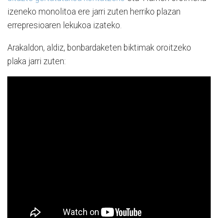
izeneko monolitoa ere jarri zuten herriko plazan
errepresioaren lekukoa izateko.
Arakaldon, aldiz, bonbardaketen biktimak oroitzeko
plaka jarri zuten: