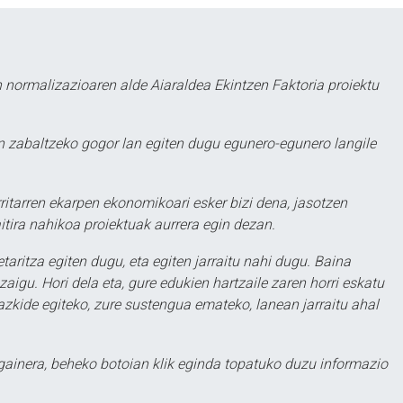
 normalizazioaren alde Aiaraldea Ekintzen Faktoria proiektu
 zabaltzeko gogor lan egiten dugu egunero-egunero langile
ritarren ekarpen ekonomikoari esker bizi dena, jasotzen
itira nahikoa proiektuak aurrera egin dezan.
taritza egiten dugu, eta egiten jarraitu nahi dugu. Baina
aigu. Hori dela eta, gure edukien hartzaile zaren horri eskatu
zkide egiteko, zure sustengua emateko, lanean jarraitu ahal
 gainera, beheko botoian klik eginda topatuko duzu informazio