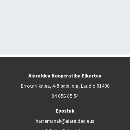
Aiaraldea Kooperatiba Elkartea
Errotari kalea, 4-8 pabilioia, Laudio 01400
94 656 85 54
Epostak
harremanak@aiaraldea.eus