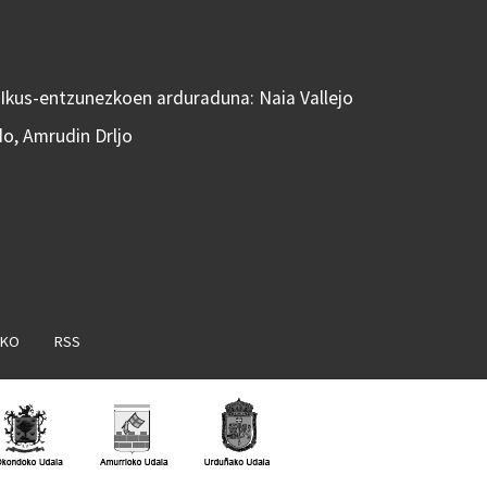
 Ikus-entzunezkoen arduraduna: Naia Vallejo
do, Amrudin Drljo
AKO
RSS