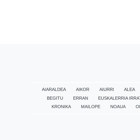
AIARALDEA
AIKOR
AIURRI
ALEA
BEGITU
ERRAN
EUSKALERRIA IRRA
KRONIKA
MAILOPE
NOAUA
O