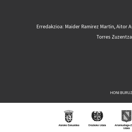
Erredakzioa: Maider Ramirez Martin, Aitor 
Torres Zuzentzai
HONI BURU