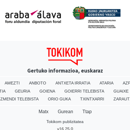
Gertuko informazioa, euskaraz
AMEZTI
ANBOTO
ANTXETA IRRATIA
ATARIA
AZP
TIA
GEURIA
GOIENA
GOIERRI TELEBISTA
GUAIXE
IZMENDI TELEBISTA
ORIO GUKA
TXINTXARRI
ZARAUT
Matx
Gurean
Ttap
Tokikom publizitatea
v16.25.0