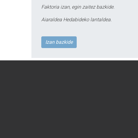
Faktoria izan, egin zaitez bazkide.
Aiaraldea Hedabideko lantaldea.
Izan bazkide