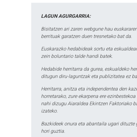
LAGUN AGURGARRIA:
Bisitatzen ari zaren webgune hau euskararen
berrituak garatzen duen tresnetako bat da.
Euskarazko hedabideak sortu eta eskualdean
zein boluntario talde handi batek.
Hedabide herritarra da gurea, eskualdeko her
ditugun diru-laguntzak eta publizitatea ez ba
Herritarra, anitza eta independentea den kaze
horretarako, zure ekarpena ere ezinbestekoa z
nahi dizugu Aiaraldea Ekintzen Faktoriako ba
izateko.
Bazkideek onura eta abantaila ugari dituzte
hori guztia.