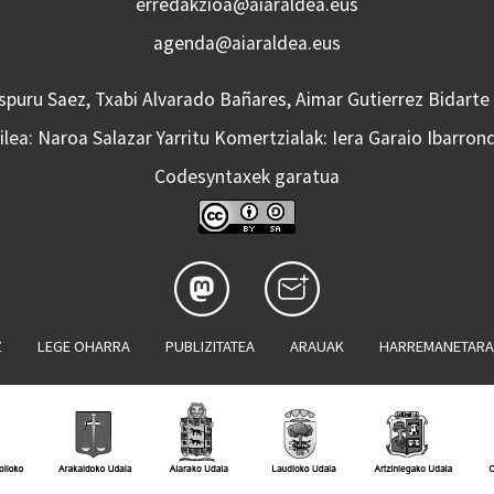
erredakzioa@aiaraldea.eus
agenda@aiaraldea.eus
Aspuru Saez, Txabi Alvarado Bañares, Aimar Gutierrez Bidarte
lea: Naroa Salazar Yarritu Komertzialak: Iera Garaio Ibarron
Codesyntaxek garatua
Z
LEGE OHARRA
PUBLIZITATEA
ARAUAK
HARREMANETAR