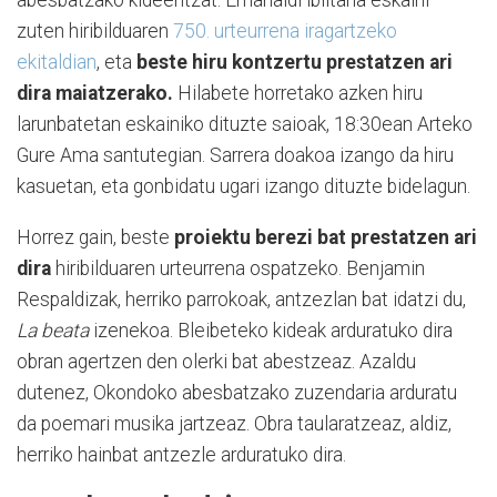
abesbatzako kideentzat. Emanaldi ibiltaria eskaini
zuten hiribilduaren
750. urteurrena iragartzeko
ekitaldian
, eta
beste hiru kontzertu prestatzen ari
dira maiatzerako.
Hilabete horretako azken hiru
larunbatetan eskainiko dituzte saioak, 18:30ean Arteko
Gure Ama santutegian. Sarrera doakoa izango da hiru
kasuetan, eta gonbidatu ugari izango dituzte bidelagun.
Horrez gain, beste
proiektu berezi bat prestatzen ari
dira
hiribilduaren urteurrena ospatzeko. Benjamin
Respaldizak, herriko parrokoak, antzezlan bat idatzi du,
La beata
izenekoa. Bleibeteko kideak arduratuko dira
obran agertzen den olerki bat abestzeaz. Azaldu
dutenez, Okondoko abesbatzako zuzendaria arduratu
da poemari musika jartzeaz. Obra taularatzeaz, aldiz,
herriko hainbat antzezle arduratuko dira.