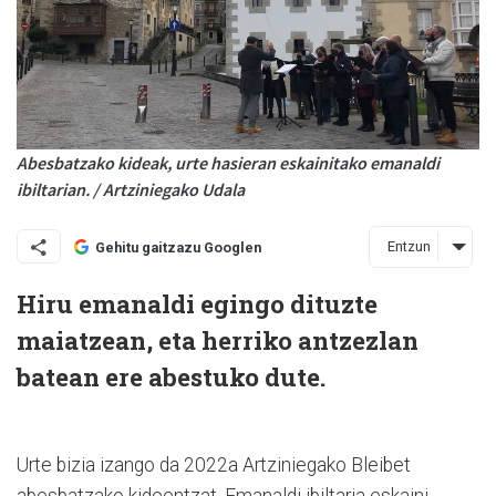
Abesbatzako kideak, urte hasieran eskainitako emanaldi
ibiltarian. / Artziniegako Udala
Entzun
Gehitu gaitzazu Googlen
Hiru emanaldi egingo dituzte
maiatzean, eta herriko antzezlan
batean ere abestuko dute.
Urte bizia izango da 2022a Artziniegako Bleibet