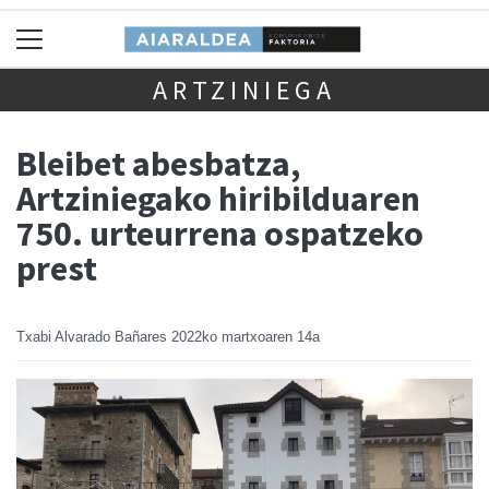
ARTZINIEGA
Bleibet abesbatza,
Artziniegako hiribilduaren
750. urteurrena ospatzeko
prest
Txabi Alvarado Bañares
2022ko martxoaren 14a