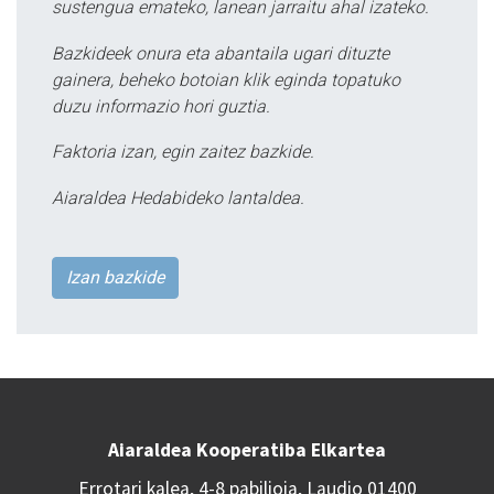
sustengua emateko, lanean jarraitu ahal izateko.
Bazkideek onura eta abantaila ugari dituzte
gainera, beheko botoian klik eginda topatuko
duzu informazio hori guztia.
Faktoria izan, egin zaitez bazkide.
Aiaraldea Hedabideko lantaldea.
Izan bazkide
Aiaraldea Kooperatiba Elkartea
Errotari kalea, 4-8 pabilioia, Laudio 01400