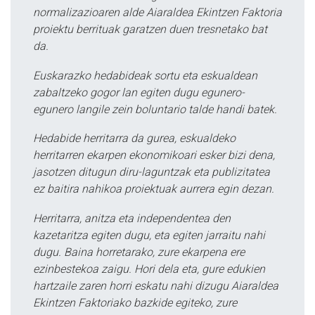
normalizazioaren alde Aiaraldea Ekintzen Faktoria
proiektu berrituak garatzen duen tresnetako bat
da.
Euskarazko hedabideak sortu eta eskualdean
zabaltzeko gogor lan egiten dugu egunero-
egunero langile zein boluntario talde handi batek.
Hedabide herritarra da gurea, eskualdeko
herritarren ekarpen ekonomikoari esker bizi dena,
jasotzen ditugun diru-laguntzak eta publizitatea
ez baitira nahikoa proiektuak aurrera egin dezan.
Herritarra, anitza eta independentea den
kazetaritza egiten dugu, eta egiten jarraitu nahi
dugu. Baina horretarako, zure ekarpena ere
ezinbestekoa zaigu. Hori dela eta, gure edukien
hartzaile zaren horri eskatu nahi dizugu Aiaraldea
Ekintzen Faktoriako bazkide egiteko, zure