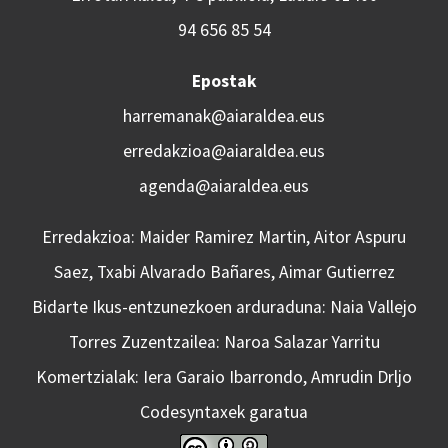
94 656 85 54
Epostak
harremanak@aiaraldea.eus
erredakzioa@aiaraldea.eus
agenda@aiaraldea.eus
Erredakzioa: Maider Ramirez Martin, Aitor Aspuru
Saez, Txabi Alvarado Bañares, Aimar Gutierrez
Bidarte Ikus-entzunezkoen arduraduna: Naia Vallejo
Torres Zuzentzailea: Naroa Salazar Yarritu
Komertzialak: Iera Garaio Ibarrondo, Amrudin Drljo
Codesyntaxek garatua