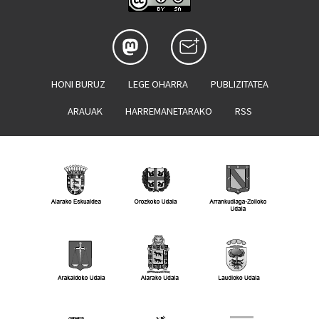
HONI BURUZ
LEGE OHARRA
PUBLIZITATEA
ARAUAK
HARREMANETARAKO
RSS