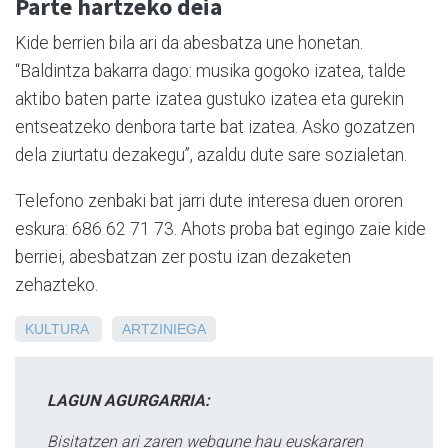
Parte hartzeko deia
Kide berrien bila ari da abesbatza une honetan.
“Baldintza bakarra dago: musika gogoko izatea, talde
aktibo baten parte izatea gustuko izatea eta gurekin
entseatzeko denbora tarte bat izatea. Asko gozatzen
dela ziurtatu dezakegu”, azaldu dute sare sozialetan.
Telefono zenbaki bat jarri dute interesa duen ororen
eskura: 686 62 71 73. Ahots proba bat egingo zaie kide
berriei, abesbatzan zer postu izan dezaketen
zehazteko.
KULTURA
ARTZINIEGA
LAGUN AGURGARRIA:
Bisitatzen ari zaren webgune hau euskararen