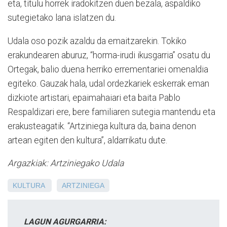
eta, titulu horrek iradokitzen duen bezala, aspaldiko
sutegietako lana islatzen du.
Udala oso pozik azaldu da emaitzarekin. Tokiko
erakundearen aburuz, “horma-irudi ikusgarria” osatu du
Ortegak, balio duena herriko errementariei omenaldia
egiteko. Gauzak hala, udal ordezkariek eskerrak eman
dizkiote artistari, epaimahaiari eta baita Pablo
Respaldizari ere, bere familiaren sutegia mantendu eta
erakusteagatik. “Artziniega kultura da, baina denon
artean egiten den kultura”, aldarrikatu dute.
Argazkiak: Artziniegako Udala
KULTURA
ARTZINIEGA
LAGUN AGURGARRIA: