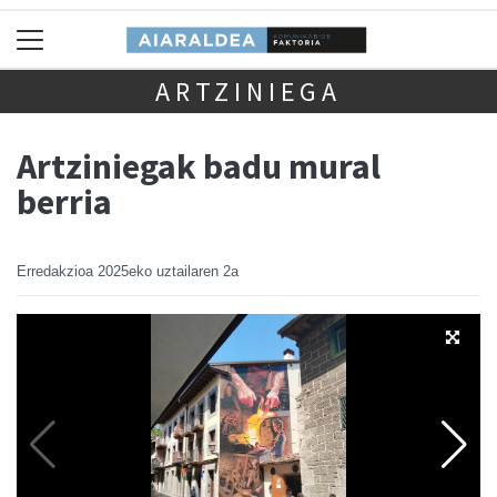
ARTZINIEGA
Artziniegak badu mural
berria
Erredakzioa
2025eko uztailaren 2a