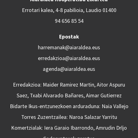
Errotari kalea, 4-8 pabilioia, Laudio 01400
94 656 85 54
Epostak
harremanak@aiaraldea.eus
erredakzioa@aiaraldea.eus
agenda@aiaraldea.eus
Erredakzioa: Maider Ramirez Martin, Aitor Aspuru
Saez, Txabi Alvarado Bañares, Aimar Gutierrez
Bidarte Ikus-entzunezkoen arduraduna: Naia Vallejo
Torres Zuzentzailea: Naroa Salazar Yarritu
Komertzialak: Iera Garaio Ibarrondo, Amrudin Drljo