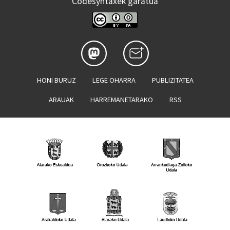
Codesyntaxek garatua
HONI BURUZ
LEGE OHARRA
PUBLIZITATEA
ARAUAK
HARREMANETARAKO
RSS