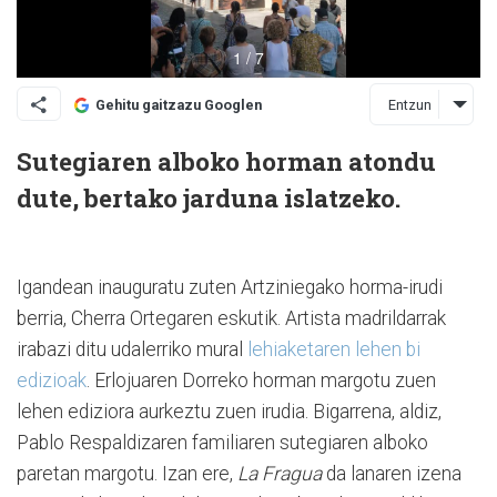
Entzun
Gehitu gaitzazu Googlen
Sutegiaren alboko horman atondu
dute, bertako jarduna islatzeko.
Igandean inauguratu zuten Artziniegako horma-irudi
berria, Cherra Ortegaren eskutik. Artista madrildarrak
irabazi ditu udalerriko mural
lehiaketaren lehen bi
edizioak
. Erlojuaren Dorreko horman margotu zuen
lehen ediziora aurkeztu zuen irudia. Bigarrena, aldiz,
Pablo Respaldizaren familiaren sutegiaren alboko
paretan margotu. Izan ere,
La Fragua
da lanaren izena