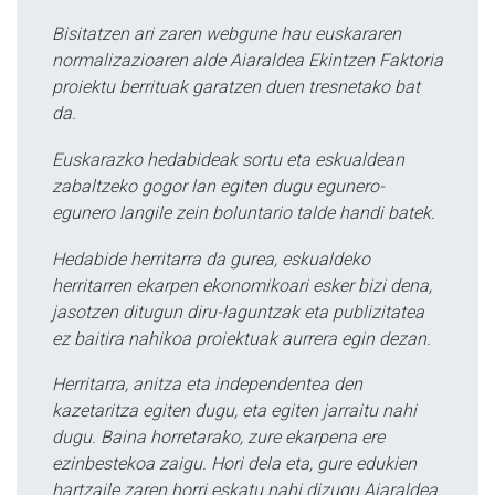
Bisitatzen ari zaren webgune hau euskararen
normalizazioaren alde Aiaraldea Ekintzen Faktoria
proiektu berrituak garatzen duen tresnetako bat
da.
Euskarazko hedabideak sortu eta eskualdean
zabaltzeko gogor lan egiten dugu egunero-
egunero langile zein boluntario talde handi batek.
Hedabide herritarra da gurea, eskualdeko
herritarren ekarpen ekonomikoari esker bizi dena,
jasotzen ditugun diru-laguntzak eta publizitatea
ez baitira nahikoa proiektuak aurrera egin dezan.
Herritarra, anitza eta independentea den
kazetaritza egiten dugu, eta egiten jarraitu nahi
dugu. Baina horretarako, zure ekarpena ere
ezinbestekoa zaigu. Hori dela eta, gure edukien
hartzaile zaren horri eskatu nahi dizugu Aiaraldea