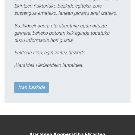
Ekintzen Faktoriako bazkide egiteko, zure
sustengua emateko, lanean jarraitu ahal izateko.
Bazkideek onura eta abantaila ugari dituzte
gainera, beheko botoian klik eginda topatuko
duzu informazio hori guztia.
Faktoria izan, egin zaitez bazkide.
Aiaraldea Hedabideko lantaldea.
Izan bazkide
Aiaraldea Kooperatiba Elkartea