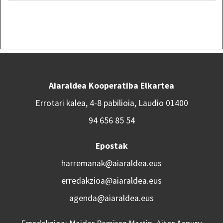
Aiaraldea Kooperatiba Elkartea
Errotari kalea, 4-8 pabilioia, Laudio 01400
94 656 85 54
Epostak
harremanak@aiaraldea.eus
erredakzioa@aiaraldea.eus
agenda@aiaraldea.eus