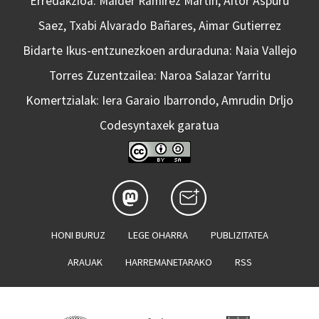
Erredakzioa: Maider Ramirez Martin, Aitor Aspuru
Saez, Txabi Alvarado Bañares, Aimar Gutierrez
Bidarte Ikus-entzunezkoen arduraduna: Naia Vallejo
Torres Zuzentzailea: Naroa Salazar Yarritu
Komertzialak: Iera Garaio Ibarrondo, Amrudin Drljo
Codesyntaxek garatua
HONI BURUZ
LEGE OHARRA
PUBLIZITATEA
ARAUAK
HARREMANETARAKO
RSS