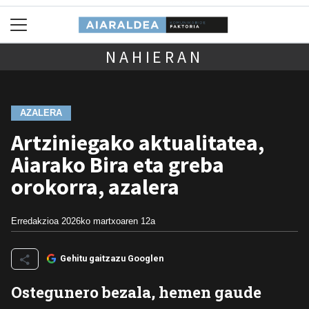
NAHIERAN
AZALERA
Artziniegako aktualitatea,
Aiarako Bira eta greba
orokorra, azalera
Erredakzioa
2026ko martxoaren 12a
Gehitu gaitzazu Googlen
Ostegunero bezala, hemen gaude