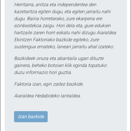
Herritarra, anitza eta independentea den
kazetaritza egiten dugu, eta egiten jarraitu nahi
dugu. Baina horretarako, zure ekarpena ere
ezinbestekoa zaigu. Hori dela eta, gure edukien
hartzaile zaren horri eskatu nahi dizugu Aiaraldea
Ekintzen Faktoriako bazkide egiteko, zure
sustengua emateko, lanean jarraitu ahal izateko.
Bazkideek onura eta abantaila ugari dituzte
gainera, beheko botoian klik eginda topatuko
duzu informazio hori guztia.
Faktoria izan, egin zaitez bazkide.
Aiaraldea Hedabideko lantaldea.
Izan bazkide