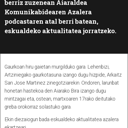
berriz zuzenean Aiaraldea
Komunikabidearen Azalera
podcastaren atal berri batean,
eskualdeko aktualitatea jorratzeko.
Gaurkoan hiru gaietan murgilduko gara. Lehenbizi,
Artziniegako gaurkotasuna izango dugu hizpide, Arkaitz
San Jose Martinez zinegotziarekin. Ondoren, larunbat
honetan hastekoa den Aiarako Bira izango dugu
mintzagai eta, ostean, martxoaren 17rako deitutako
greba orokorraz solastuko gara.
Ekin diezaiogun bada eskualdeko aktualitatea azalera
ekartzeari.