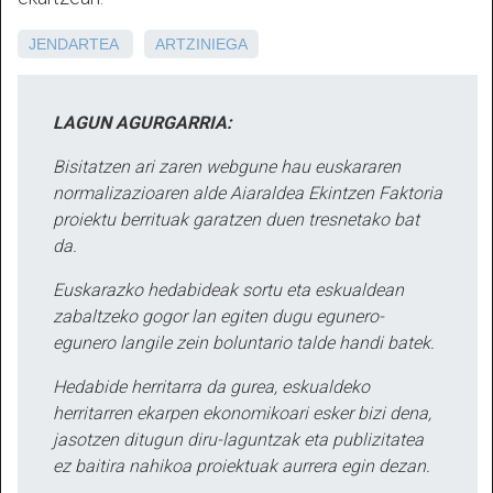
JENDARTEA
ARTZINIEGA
LAGUN AGURGARRIA:
Bisitatzen ari zaren webgune hau euskararen
normalizazioaren alde Aiaraldea Ekintzen Faktoria
proiektu berrituak garatzen duen tresnetako bat
da.
Euskarazko hedabideak sortu eta eskualdean
zabaltzeko gogor lan egiten dugu egunero-
egunero langile zein boluntario talde handi batek.
Hedabide herritarra da gurea, eskualdeko
herritarren ekarpen ekonomikoari esker bizi dena,
jasotzen ditugun diru-laguntzak eta publizitatea
ez baitira nahikoa proiektuak aurrera egin dezan.