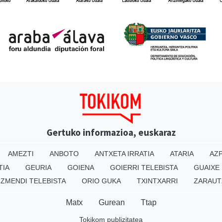
Gertuko informazioa, euskaraz
AMEZTI
ANBOTO
ANTXETA IRRATIA
ATARIA
AZP
TIA
GEURIA
GOIENA
GOIERRI TELEBISTA
GUAIXE
IZMENDI TELEBISTA
ORIO GUKA
TXINTXARRI
ZARAUT
Matx
Gurean
Ttap
Tokikom publizitatea