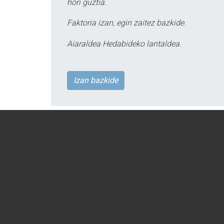
hori guztia.
Faktoria izan, egin zaitez bazkide.
Aiaraldea Hedabideko lantaldea.
Izan bazkide