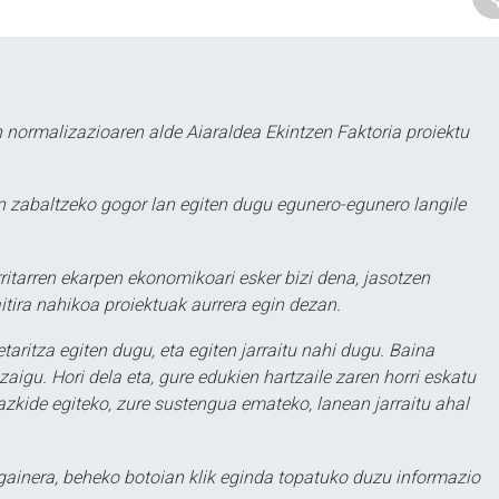
 normalizazioaren alde Aiaraldea Ekintzen Faktoria proiektu
 zabaltzeko gogor lan egiten dugu egunero-egunero langile
ritarren ekarpen ekonomikoari esker bizi dena, jasotzen
itira nahikoa proiektuak aurrera egin dezan.
taritza egiten dugu, eta egiten jarraitu nahi dugu. Baina
aigu. Hori dela eta, gure edukien hartzaile zaren horri eskatu
zkide egiteko, zure sustengua emateko, lanean jarraitu ahal
 gainera, beheko botoian klik eginda topatuko duzu informazio