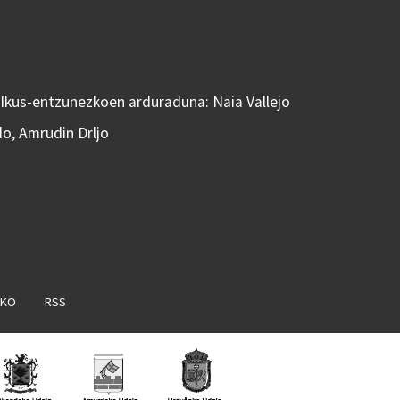
 Ikus-entzunezkoen arduraduna: Naia Vallejo
do, Amrudin Drljo
AKO
RSS