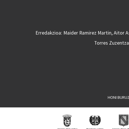
Erredakzioa: Maider Ramirez Martin, Aitor 
Torres Zuzentzai
HONI BURU