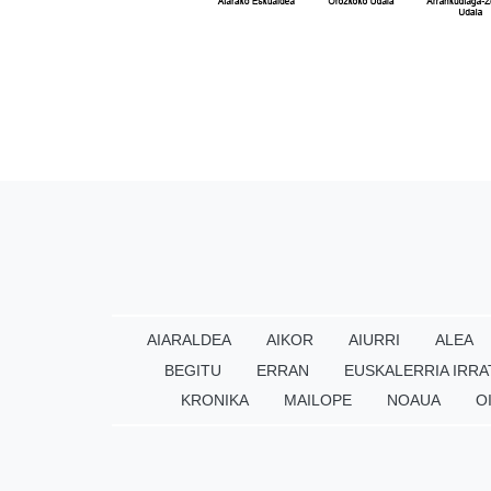
AIARALDEA
AIKOR
AIURRI
ALEA
BEGITU
ERRAN
EUSKALERRIA IRRA
KRONIKA
MAILOPE
NOAUA
O