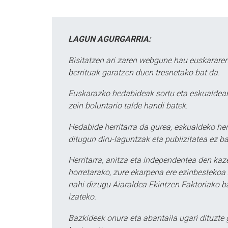
LAGUN AGURGARRIA:
Bisitatzen ari zaren webgune hau euskararen
berrituak garatzen duen tresnetako bat da.
Euskarazko hedabideak sortu eta eskualdean
zein boluntario talde handi batek.
Hedabide herritarra da gurea, eskualdeko her
ditugun diru-laguntzak eta publizitatea ez ba
Herritarra, anitza eta independentea den kaze
horretarako, zure ekarpena ere ezinbestekoa z
nahi dizugu Aiaraldea Ekintzen Faktoriako ba
izateko.
Bazkideek onura eta abantaila ugari dituzte