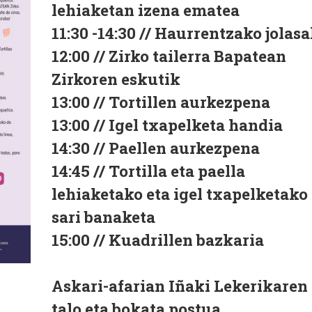
lehiaketan izena ematea
11:30 -14:30 // Haurrentzako jolas
12:00 // Zirko tailerra Bapatean
Zirkoren eskutik
13:00 // Tortillen aurkezpena
13:00 // Igel txapelketa handia
14:30 // Paellen aurkezpena
14:45 // Tortilla eta paella
lehiaketako eta igel txapelketako
sari banaketa
15:00 // Kuadrillen bazkaria
Askari-afarian Iñaki Lekerikaren
talo eta bokata postua