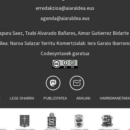
erredakzioa@aiaraldea.eus
agenda@aiaraldea.eus
Aspuru Saez, Txabi Alvarado Bañares, Aimar Gutierrez Bidarte
lea: Naroa Salazar Yarritu Komertzialak: Iera Garaio Ibarron
Codesyntaxek garatua
Z
LEGE OHARRA
PUBLIZITATEA
ARAUAK
HARREMANETAR