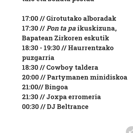
17:00 // Girotutako alboradak
17:30 //
Pon ta pa
ikuskizuna,
Bapatean Zirkoren eskutik
18:30 - 19:30 // Haurrentzako
puzgarria
18:30 // Cowboy taldera
20:00 // Partymanen minidiskoa
21:00// Bingoa
21:30 // Joxpa erromeria
00:30 // DJ Beltrance