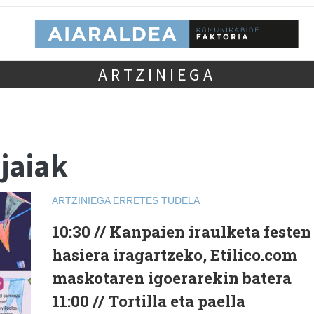
ARTZINIEGA
jaiak
ARTZINIEGA
ERRETES TUDELA
10:30 // Kanpaien iraulketa festen
hasiera iragartzeko, Etilico.com
maskotaren igoerarekin batera
11:00 // Tortilla eta paella