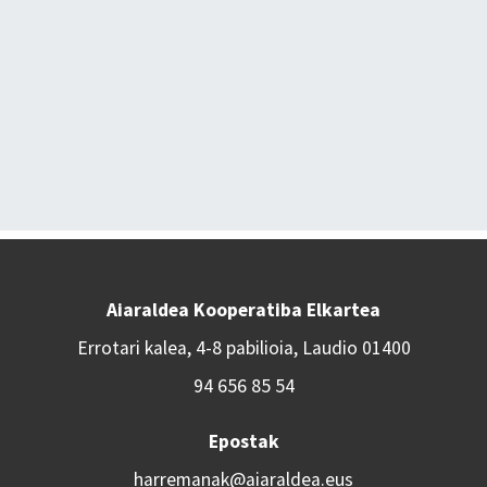
Aiaraldea Kooperatiba Elkartea
Errotari kalea, 4-8 pabilioia, Laudio 01400
94 656 85 54
Epostak
harremanak@aiaraldea.eus