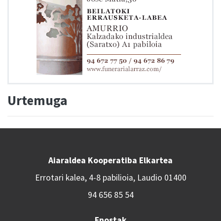
Urtemuga
Aiaraldea Kooperatiba Elkartea
Errotari kalea, 4-8 pabilioia, Laudio 01400
94 656 85 54
Epostak