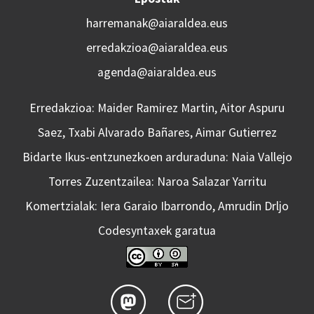
harremanak@aiaraldea.eus
erredakzioa@aiaraldea.eus
agenda@aiaraldea.eus
Erredakzioa: Maider Ramirez Martin, Aitor Aspuru
Saez, Txabi Alvarado Bañares, Aimar Gutierrez
Bidarte Ikus-entzunezkoen arduraduna: Naia Vallejo
Torres Zuzentzailea: Naroa Salazar Yarritu
Komertzialak: Iera Garaio Ibarrondo, Amrudin Drljo
Codesyntaxek garatua