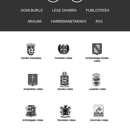
HONI BURUZ
LEGE OHARRA
PUBLIZITATEA
ARAUAK
HARREMANETARAKO
RSS