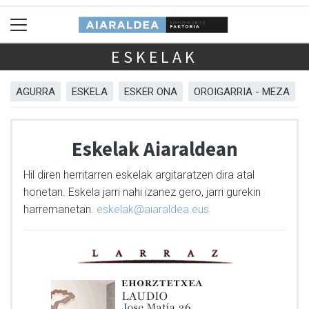
ESKELAK
AGURRA
ESKELA
ESKER ONA
OROIGARRIA - MEZA
Eskelak Aiaraldean
Hil diren herritarren eskelak argitaratzen dira atal
honetan. Eskela jarri nahi izanez gero, jarri gurekin
harremanetan.
eskelak@aiaraldea.eus