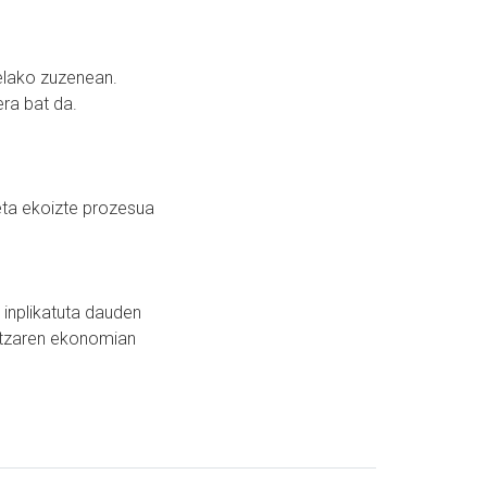
relako zuzenean.
ra bat da.
eta ekoizte prozesua
 inplikatuta dauden
oitzaren ekonomian