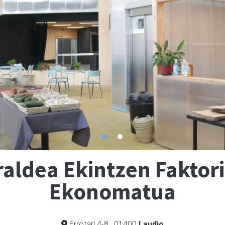
raldea Ekintzen Faktor
Ekonomatua
Errotari 4-8
,
01400
Laudio