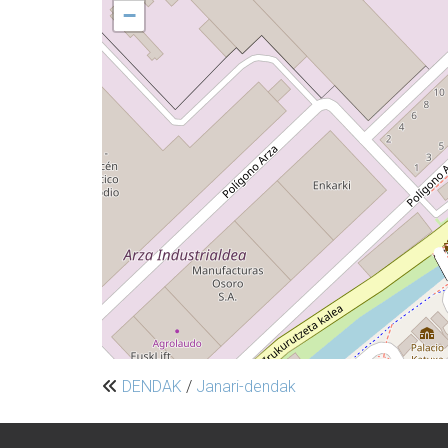
−
DENDAK
/
Janari-dendak