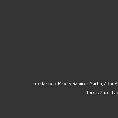
Erredakzioa: Maider Ramirez Martin, Aitor 
Torres Zuzentzai