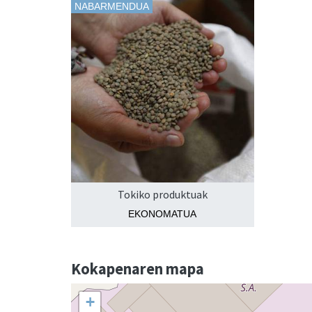
NABARMENDUA
Tokiko produktuak
EKONOMATUA
Kokapenaren mapa
+