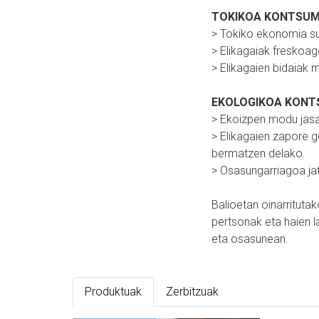
TOKIKOA KONTSUM
> Tokiko ekonomia sus
> Elikagaiak freskoag
> Elikagaien bidaiak
EKOLOGIKOA KONT
> Ekoizpen modu jasa
> Elikagaien zapore 
bermatzen delako.
> Osasungarriagoa ja
Balioetan oinarrituta
pertsonak eta haien l
eta osasunean.
Produktuak
Zerbitzuak