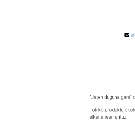
e
"Jaten duguna gara" d
Tokiko produktu ekolo
elkarlanean arituz.