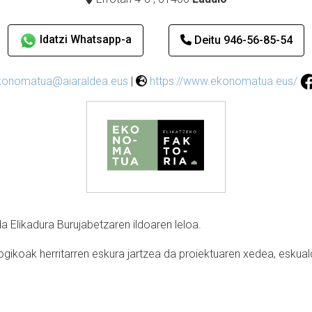
Idatzi Whatsapp-a
Deitu 946-56-85-54
konomatua@aiaraldea.eus
|
https://www.ekonomatua.eus/
a Elikadura Burujabetzaren ildoaren leloa.
gikoak herritarren eskura jartzea da proiektuaren xedea, eskua