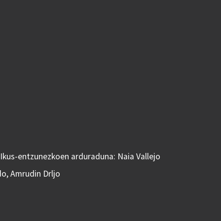
 Ikus-entzunezkoen arduraduna: Naia Vallejo
do, Amrudin Drljo