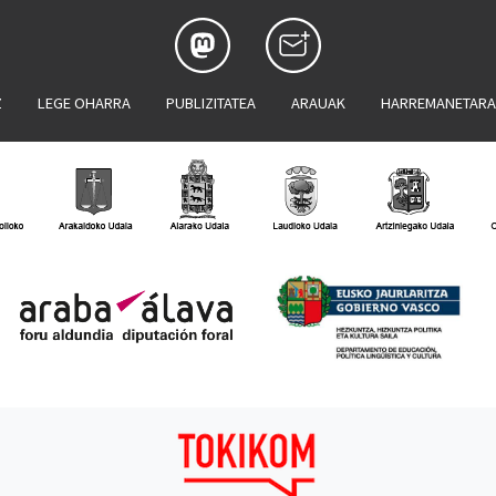
Z
LEGE OHARRA
PUBLIZITATEA
ARAUAK
HARREMANETAR