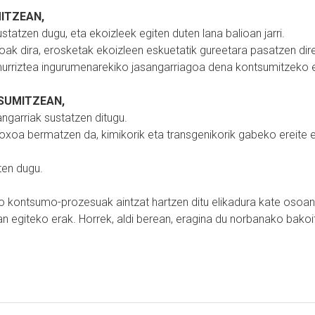
ITZEAN,
tatzen dugu, eta ekoizleek egiten duten lana balioan jarri.
oak dira, erosketak ekoizleen eskuetatik gureetara pasatzen di
 murriztea ingurumenarekiko jasangarriagoa dena kontsumitzeko e
SUMITZEAN,
ngarriak sustatzen ditugu.
goxoa bermatzen da, kimikorik eta transgenikorik gabeko ereite 
ten dugu.
ko kontsumo-prozesuak aintzat hartzen ditu elikadura kate osoan
an egiteko erak. Horrek, aldi berean, eragina du norbanako bak