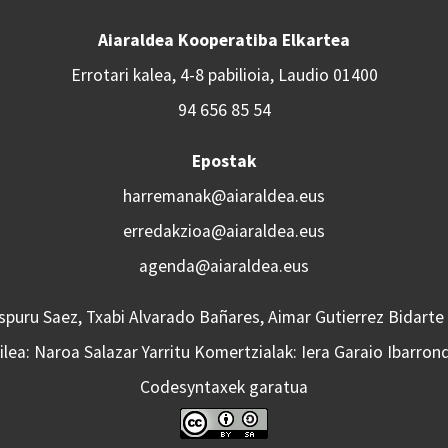
Aiaraldea Kooperatiba Elkartea
Errotari kalea, 4-8 pabilioia, Laudio 01400
94 656 85 54
Epostak
harremanak@aiaraldea.eus
erredakzioa@aiaraldea.eus
agenda@aiaraldea.eus
Aspuru Saez, Txabi Alvarado Bañares, Aimar Gutierrez Bidarte
lea: Naroa Salazar Yarritu Komertzialak: Iera Garaio Ibarron
Codesyntaxek garatua