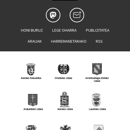
HONI BURUZ
LEGE OHARRA
PUBLIZITATEA
ARAUAK
HARREMANETARAKO
RSS