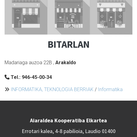
BITARLAN
Madariaga auzoa 22B
,
Arakaldo
Tel.:
946-45-00-34
INFORMATIKA, TEKNOLOGIA BERRIAK
/
Informatika
Aiaraldea Kooperatiba Elkartea
Errotari kalea, 4-8 pabilioia, Laudio 01400