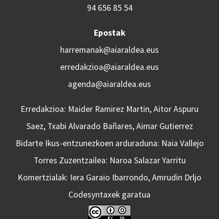
94 656 85 54
Epostak
harremanak@aiaraldea.eus
erredakzioa@aiaraldea.eus
agenda@aiaraldea.eus
Erredakzioa: Maider Ramirez Martin, Aitor Aspuru
Saez, Txabi Alvarado Bañares, Aimar Gutierrez
Bidarte Ikus-entzunezkoen arduraduna: Naia Vallejo
Torres Zuzentzailea: Naroa Salazar Yarritu
Komertzialak: Iera Garaio Ibarrondo, Amrudin Drljo
Codesyntaxek garatua