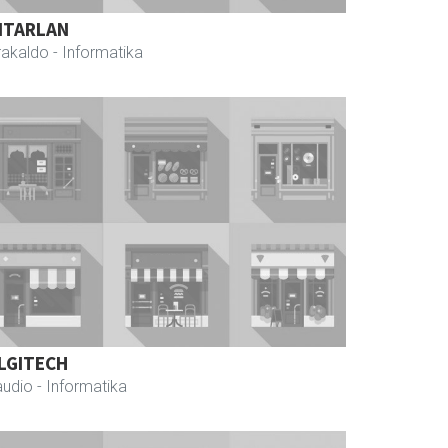
ITARLAN
rakaldo
- Informatika
LGITECH
audio
- Informatika