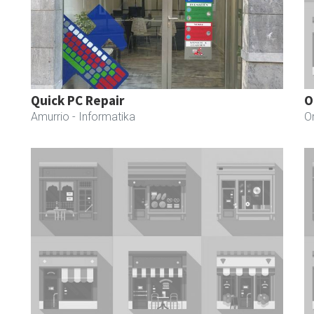
Quick PC Repair
O
Amurrio
- Informatika
O