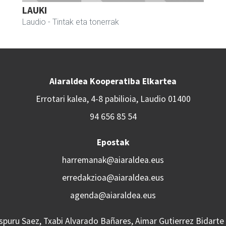
LAUKI
Laudio
- Tintak eta tonerrak
Aiaraldea Kooperatiba Elkartea
Errotari kalea, 4-8 pabilioia, Laudio 01400
94 656 85 54
Epostak
harremanak@aiaraldea.eus
erredakzioa@aiaraldea.eus
agenda@aiaraldea.eus
Aspuru Saez, Txabi Alvarado Bañares, Aimar Gutierrez Bidarte