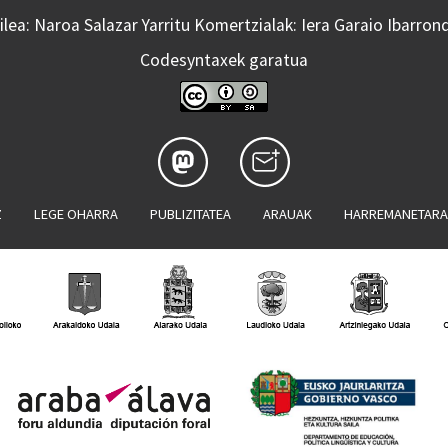
lea: Naroa Salazar Yarritu Komertzialak: Iera Garaio Ibarron
Codesyntaxek garatua
Z
LEGE OHARRA
PUBLIZITATEA
ARAUAK
HARREMANETAR