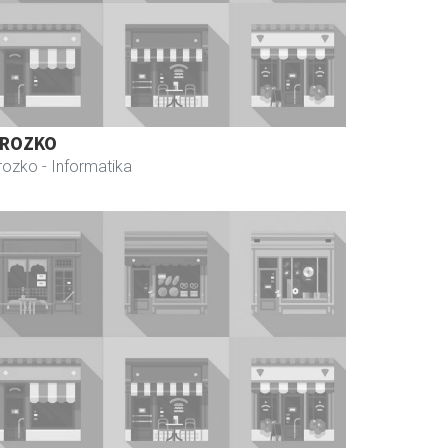
ROZKO
rozko
- Informatika