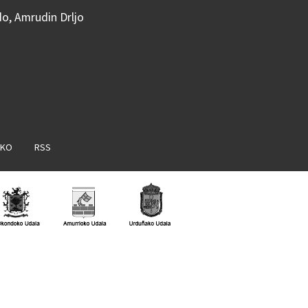
do, Amrudin Drljo
AKO
RSS