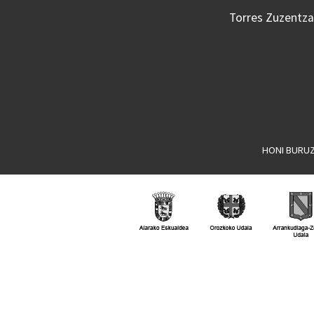
Torres Zuzentzai
HONI BURU