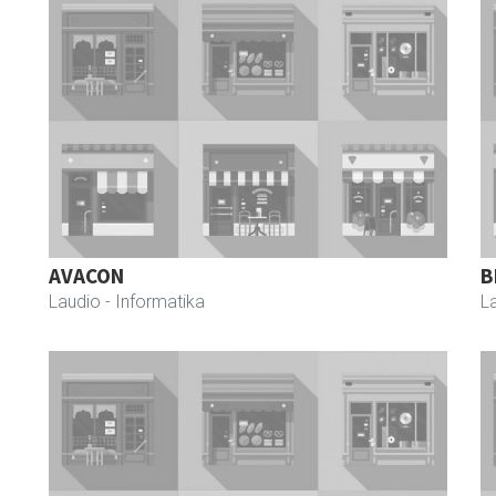
AVACON
B
Laudio
- Informatika
L