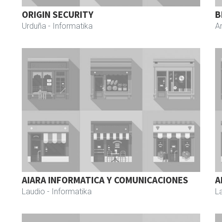
ORIGIN SECURITY
B
Urduña
- Informatika
A
AIARA INFORMATICA Y COMUNICACIONES
A
Laudio
- Informatika
L