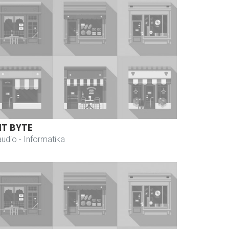
IT BYTE
audio
- Informatika