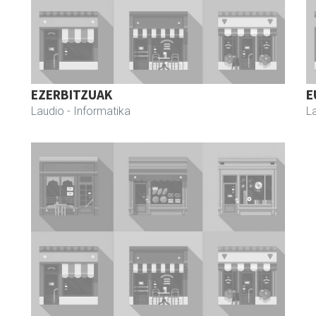
EZERBITZUAK
E
Laudio
- Informatika
L