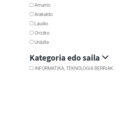
Amurrio
Arakaldo
Laudio
Orozko
Urduña
Kategoria edo saila
INFORMATIKA, TEKNOLOGIA BERRIAK