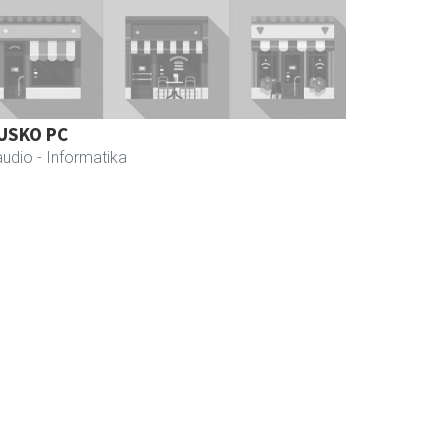
USKO PC
audio
- Informatika