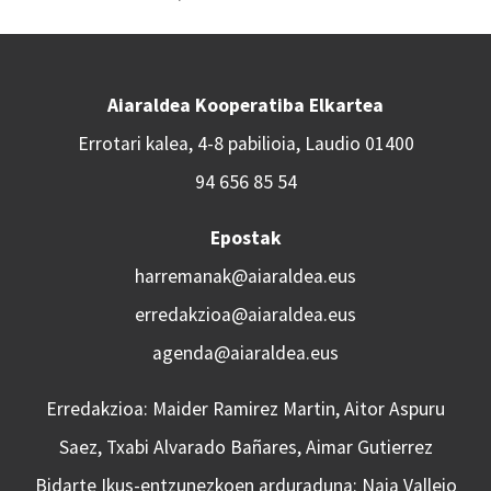
Aiaraldea Kooperatiba Elkartea
Errotari kalea, 4-8 pabilioia, Laudio 01400
94 656 85 54
Epostak
harremanak@aiaraldea.eus
erredakzioa@aiaraldea.eus
agenda@aiaraldea.eus
Erredakzioa: Maider Ramirez Martin, Aitor Aspuru
Saez, Txabi Alvarado Bañares, Aimar Gutierrez
Bidarte Ikus-entzunezkoen arduraduna: Naia Vallejo