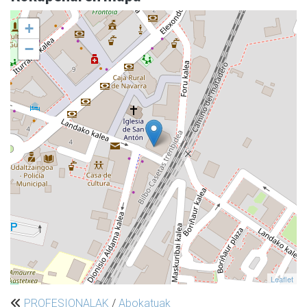
+
−
Leaflet
PROFESIONALAK
/
Abokatuak