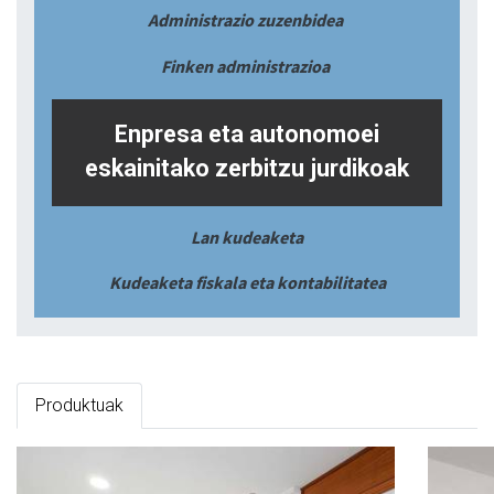
Administrazio zuzenbidea
Finken administrazioa
Enpresa eta autonomoei
eskainitako zerbitzu jurdikoak
Lan kudeaketa
Kudeaketa fiskala eta kontabilitatea
Produktuak