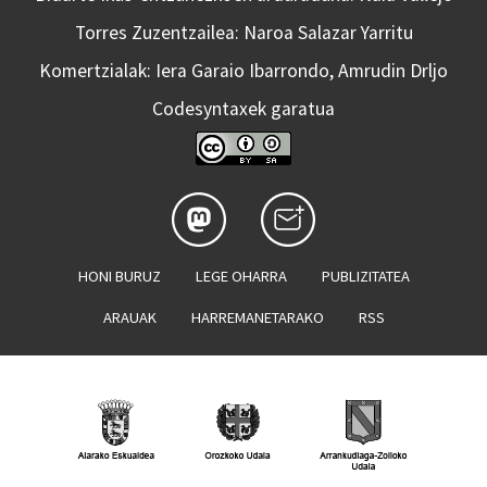
Torres Zuzentzailea: Naroa Salazar Yarritu
Komertzialak: Iera Garaio Ibarrondo, Amrudin Drljo
Codesyntaxek garatua
HONI BURUZ
LEGE OHARRA
PUBLIZITATEA
ARAUAK
HARREMANETARAKO
RSS