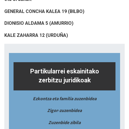
GENERAL CONCHA KALEA 19 (BILBO)
DIONISIO ALDAMA 5 (AMURRIO)
KALE ZAHARRA 12 (URDUÑA)
Partikularrei eskainitako
zerbitzu juridikoak
Ezkontza eta familia zuzenbidea
Zigor-zuzenbidea
Zuzenbide zibila