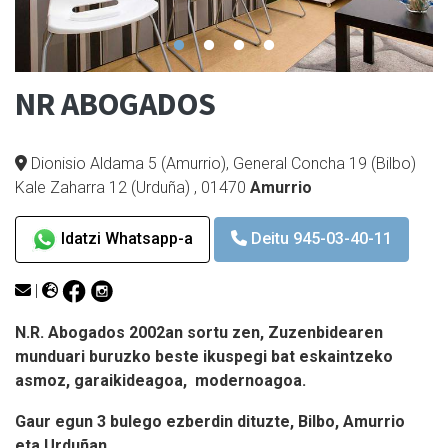
NR ABOGADOS
Dionisio Aldama 5 (Amurrio), General Concha 19 (Bilbo)
Kale Zaharra 12 (Urduña)
,
01470
Amurrio
Idatzi Whatsapp-a
Deitu 945-03-40-11
|
N.R. Abogados 2002an sortu zen, Zuzenbidearen
munduari buruzko beste ikuspegi bat eskaintzeko
asmoz, garaikideagoa, modernoagoa.
Gaur egun 3 bulego ezberdin dituzte, Bilbo, Amurrio
eta Urduñan.