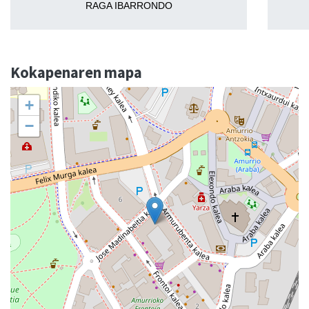
RAGA IBARRONDO
Kokapenaren mapa
+
−