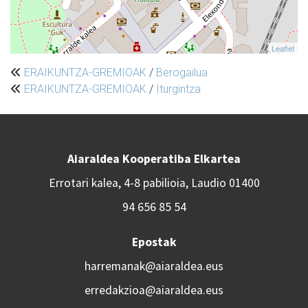
Leaflet
ERAIKUNTZA-GREMIOAK
/
Berogailua
ERAIKUNTZA-GREMIOAK
/
Iturgintza
Aiaraldea Kooperatiba Elkartea
Errotari kalea, 4-8 pabilioia, Laudio 01400
94 656 85 54
Epostak
harremanak@aiaraldea.eus
erredakzioa@aiaraldea.eus