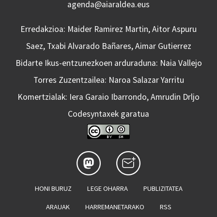
agenda@aiaraldea.eus
Erredakzioa: Maider Ramirez Martin, Aitor Aspuru
Saez, Txabi Alvarado Bañares, Aimar Gutierrez
Bidarte Ikus-entzunezkoen arduraduna: Naia Vallejo
Torres Zuzentzailea: Naroa Salazar Yarritu
Komertzialak: Iera Garaio Ibarrondo, Amrudin Drljo
Codesyntaxek garatua
HONI BURUZ
LEGE OHARRA
PUBLIZITATEA
ARAUAK
HARREMANETARAKO
RSS