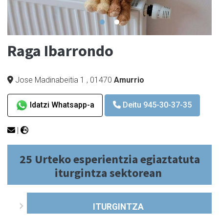
Raga Ibarrondo
Jose Madinabeitia 1
,
01470
Amurrio
Idatzi Whatsapp-a
Deitu 945-30-37-35
|
25 Urteko esperientzia egiaztatuta
iturgintza sektorean
ITURGINTZA