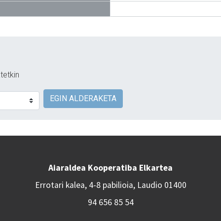
tetkin
EGIN ALDERAKETA
Aiaraldea Kooperatiba Elkartea
Errotari kalea, 4-8 pabilioia, Laudio 01400
94 656 85 54