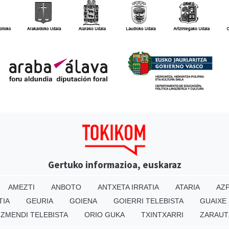
Gertuko informazioa, euskaraz
AMEZTI
ANBOTO
ANTXETA IRRATIA
ATARIA
AZP
TIA
GEURIA
GOIENA
GOIERRI TELEBISTA
GUAIXE
IZMENDI TELEBISTA
ORIO GUKA
TXINTXARRI
ZARAUT