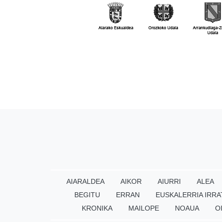
AIARALDEA
AIKOR
AIURRI
ALEA
BEGITU
ERRAN
EUSKALERRIA IRRA
KRONIKA
MAILOPE
NOAUA
O