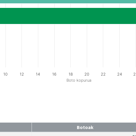
10
12
14
16
18
20
22
24
2
Boto kopurua
Botoak