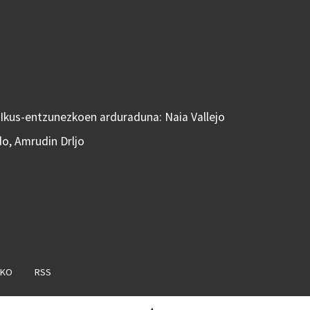
 Ikus-entzunezkoen arduraduna: Naia Vallejo
do, Amrudin Drljo
AKO
RSS