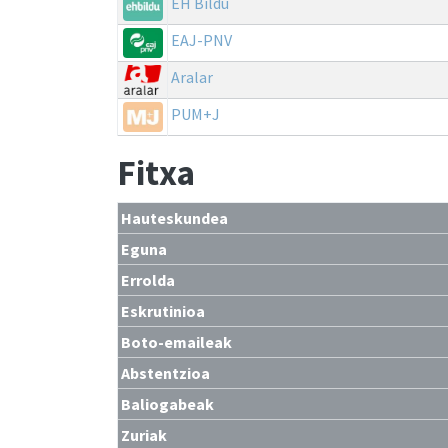
EH Bildu
EAJ-PNV
Aralar
PUM+J
Fitxa
Hauteskundea
Eguna
Errolda
Eskrutinioa
Boto-emaileak
Abstentzioa
Baliogabeak
Zuriak