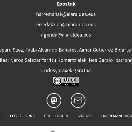
Epostak
harremanak@aiaraldea.eus
erredakzioa@aiaraldea.eus
agenda@aiaraldea.eus
Aspuru Saez, Txabi Alvarado Bañares, Aimar Gutierrez Bidarte
lea: Naroa Salazar Yarritu Komertzialak: Iera Garaio Ibarron
Codesyntaxek garatua
Z
LEGE OHARRA
PUBLIZITATEA
ARAUAK
HARREMANETAR