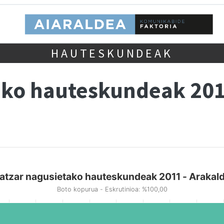
HAUTESKUNDEAK
ako hauteskundeak 20
atzar nagusietako hauteskundeak 2011 - Arakal
Boto kopurua - Eskrutinioa: %100,00