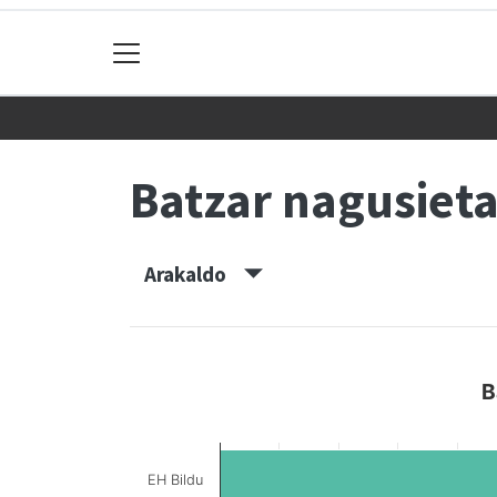
Batzar nagusiet
Arakaldo
B
EH Bildu