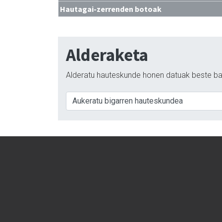
Hautagai-zerrenden botoak
Alderaketa
Alderatu hauteskunde honen datuak beste ba