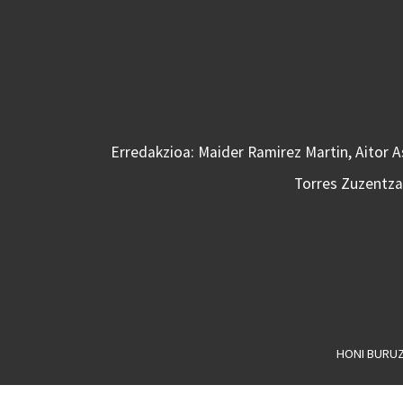
Erredakzioa: Maider Ramirez Martin, Aitor 
Torres Zuzentzai
HONI BURU