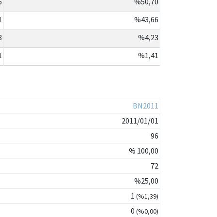
6
%50,70
1
%43,66
3
%4,23
1
%1,41
BN2011
2011/01/01
96
% 100,00
72
%25,00
1
(%1,39)
0
(%0,00)