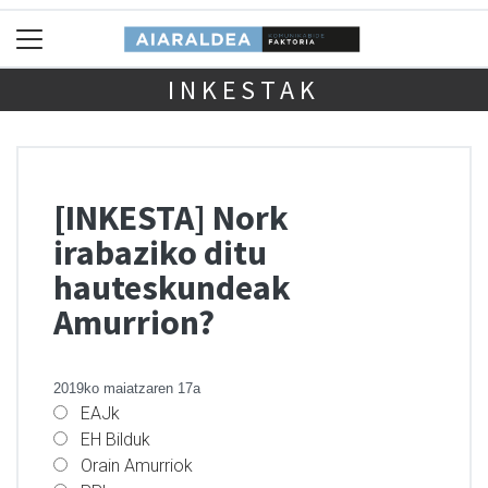
INKESTAK
[INKESTA] Nork
irabaziko ditu
hauteskundeak
Amurrion?
2019ko maiatzaren 17a
EAJk
EH Bilduk
Orain Amurriok