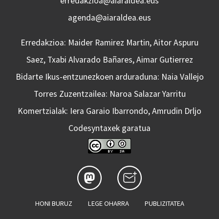
erredakzioa@aiaraldea.eus
agenda@aiaraldea.eus
Erredakzioa: Maider Ramirez Martin, Aitor Aspuru
Saez, Txabi Alvarado Bañares, Aimar Gutierrez
Bidarte Ikus-entzunezkoen arduraduna: Naia Vallejo
Torres Zuzentzailea: Naroa Salazar Yarritu
Komertzialak: Iera Garaio Ibarrondo, Amrudin Drljo
Codesyntaxek garatua
HONI BURUZ
LEGE OHARRA
PUBLIZITATEA