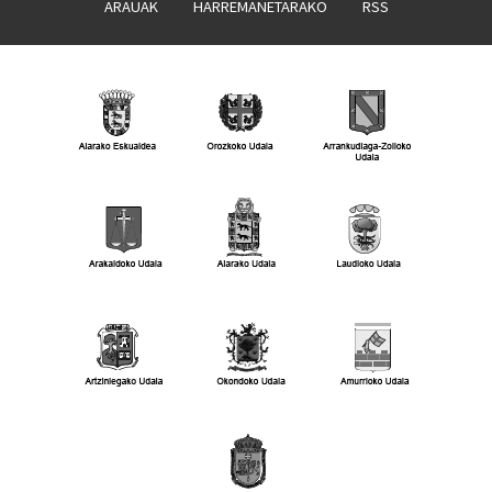
ARAUAK
HARREMANETARAKO
RSS