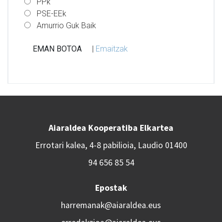
PPk
PSE-EEk
Amurrio Guk Baik
|
Emaitzak
Aiaraldea Kooperatiba Elkartea
Errotari kalea, 4-8 pabilioia, Laudio 01400
94 656 85 54
Epostak
harremanak@aiaraldea.eus