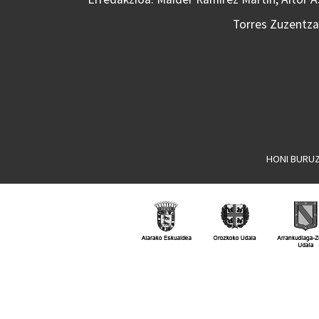
Torres Zuzentzai
HONI BURU