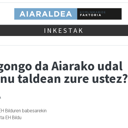
INKESTAK
gongo da Aiarako udal
nu taldean zure ustez?
a
 EH Bilduren babesarekin
ta EH Bildu