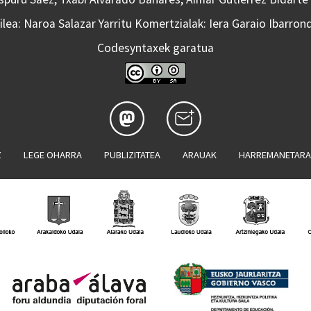
lea: Naroa Salazar Yarritu Komertzialak: Iera Garaio Ibarron
Codesyntaxek garatua
Z
LEGE OHARRA
PUBLIZITATEA
ARAUAK
HARREMANETAR