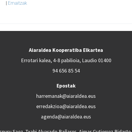
|
Emaitzak
Aiaraldea Kooperatiba Elkartea
Errotari kalea, 4-8 pabilioia, Laudio 01400
94 656 85 54
Epostak
harremanak@aiaraldea.eus
erredakzioa@aiaraldea.eus
agenda@aiaraldea.eus
Aspuru Saez, Txabi Alvarado Bañares, Aimar Gutierrez Bidarte