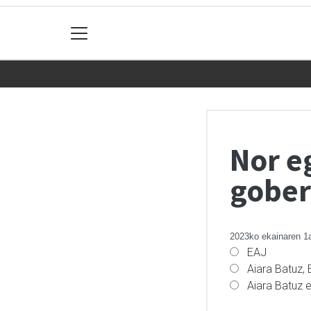
Nor e
gober
2023ko ekainaren 1
EAJ
Aiara Batuz,
Aiara Batuz e