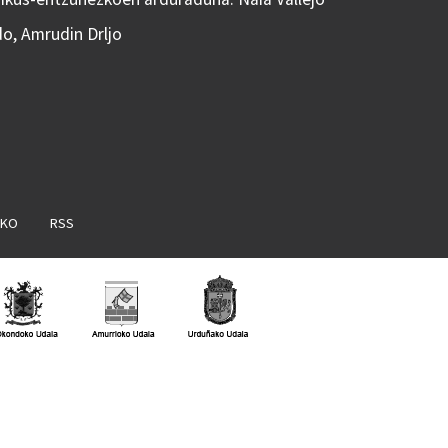
do, Amrudin Drljo
AKO
RSS