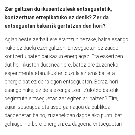
Zer galtzen du ikusentzuleak entseguetatik,
kontzertuan errepikatuko ez denik? Zer da
entseguetan bakarrik gertatzen den hori?
Agian beste zerbait ere erantzun nezake, baina esango
nuke ez duela ezer galtzen. Entseguetan ez zaude
kontzertu baten daukazun energiagaz. Eta eskertzen
dut hori ikusten dudanean ere, batez ere zuzeneko
esperimentaletan, ikusten duzula aztarna bat eta
energia bat ez dena egon entseguetan. Beraz, hori
esango nuke, ez dela ezer galtzen. Zulotxo batetik
begiratuta entseguetan zer egiten ari naizen? Tira,
agian sosoagoa eta aspergarriagoa da publikoa
dagoenetan baino, zuzenekoan dagoelako puntu bat
gehiago, norbere energian, ez dagoena entseguetan.