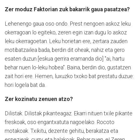
Zer moduz Faktorian zuk bakarrik gaua pasatzea?
Lehenengo gaua oso ondo. Prest nengoen askoz leku
okerragoan lo egiteko, zeren egin izan dugu lo askoz
leku okerragoetan. Leku horietan ere, zertara zauden
motibatzailea bada, berdin dit oheak, nahiz eta gero
esaten duzun [eskua gerrira eramanda dio] "ai, hartu
behar nuen lo-leku hobea". Baina, berdin dio, gustatzen
zait hori ere. Hemen, luxuzko txoko bat prestatu duzue:
hori logela bat da.
Zer kozinatu zenuen atzo?
Dilistak. Dilistak pikanteagaz. Ekarri nituen txile pikante
freskoak, oso engantxatuta nagoelako. Rocoto
motakoak. Txikitu, dezente gehitu, berakatza eta
espezieak, curry, eta halakoak. Behar nuen, e! Zeren,