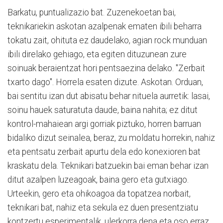
Barkatu, puntualizazio bat. Zuzenekoetan bai,
teknikariekin askotan azalpenak ematen ibili beharra
tokatu zait, ohituta ez daudelako, agian rock munduan
ibili direlako gehiago, eta egiten dituzunean zure
soinuak beraientzat hori pentsaezina delako. "Zerbait
txarto dago". Horrela esaten dizute. Askotan. Orduan,
bai sentitu izan dut abisatu behar nituela aurretik: lasai,
soinu hauek saturatuta daude, baina nahita; ez ditut
kontrol-mahaiean argi gorriak piztuko, horren barruan
bidaliko dizut seinalea, beraz, zu moldatu horrekin, nahiz
eta pentsatu zerbait apurtu dela edo konexioren bat
kraskatu dela. Teknikari batzuekin bai eman behar izan
ditut azalpen luzeagoak, baina gero eta gutxiago.
Urteekin, gero eta ohikoagoa da topatzea norbait,
teknikari bat, nahiz eta sekula ez duen presentziatu
kontzertu esperimentalik, ulerkorra dena eta oso erraz