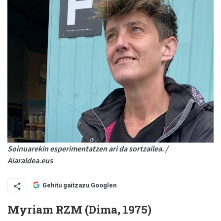
Soinuarekin esperimentatzen ari da sortzailea. /
Aiaraldea.eus
Gehitu gaitzazu Googlen
Myriam RZM (Dima, 1975)