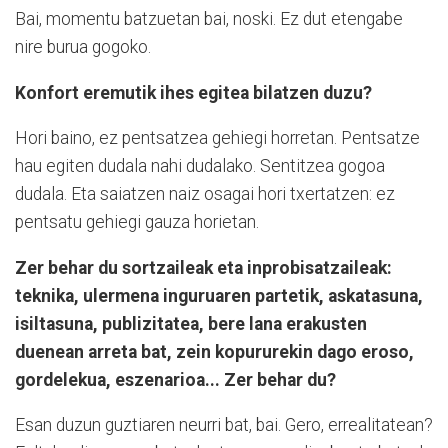
Bai, momentu batzuetan bai, noski. Ez dut etengabe
nire burua gogoko.
Konfort eremutik ihes egitea bilatzen duzu?
Hori baino, ez pentsatzea gehiegi horretan. Pentsatze
hau egiten dudala nahi dudalako. Sentitzea gogoa
dudala. Eta saiatzen naiz osagai hori txertatzen: ez
pentsatu gehiegi gauza horietan.
Zer behar du sortzaileak eta inprobisatzaileak:
teknika, ulermena inguruaren partetik, askatasuna,
isiltasuna, publizitatea, bere lana erakusten
duenean arreta bat, zein kopururekin dago eroso,
gordelekua, eszenarioa... Zer behar du?
Esan duzun guztiaren neurri bat, bai. Gero, errealitatean?