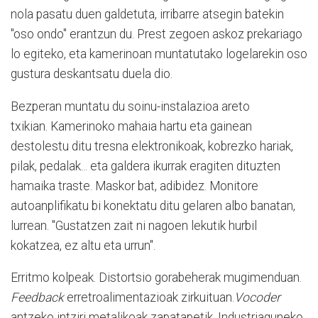
nola pasatu duen galdetuta, irribarre atsegin batekin
"oso ondo" erantzun du. Prest zegoen askoz prekariago
lo egiteko, eta kamerinoan muntatutako logelarekin oso
gustura deskantsatu duela dio.
Bezperan muntatu du soinu-instalazioa areto
txikian. Kamerinoko mahaia hartu eta gainean
destolestu ditu tresna elektronikoak, kobrezko hariak,
pilak, pedalak... eta galdera ikurrak eragiten dituzten
hamaika traste. Maskor bat, adibidez. Monitore
autoanplifikatu bi konektatu ditu gelaren albo banatan,
lurrean. "Gustatzen zait ni nagoen lekutik hurbil
kokatzea, ez altu eta urrun".
Erritmo kolpeak. Distortsio gorabeherak mugimenduan.
Feedback
erretroalimentazioak zirkuituan.
Vocoder
antzeko intziri metalikoak zapatapetik. Industriaguneko