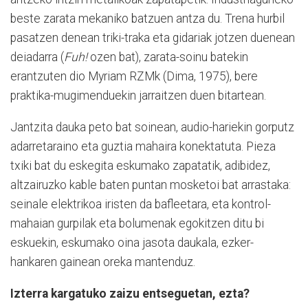
beste zarata mekaniko batzuen antza du. Trena hurbil
pasatzen denean triki-traka eta gidariak jotzen duenean
deiadarra (
Fuh!
ozen bat), zarata-soinu batekin
erantzuten dio Myriam RZMk (Dima, 1975), bere
praktika-mugimenduekin jarraitzen duen bitartean.
Jantzita dauka peto bat soinean, audio-hariekin gorputz
adarretaraino eta guztia mahaira konektatuta. Pieza
txiki bat du eskegita eskumako zapatatik, adibidez,
altzairuzko kable baten puntan mosketoi bat arrastaka:
seinale elektrikoa iristen da bafleetara, eta kontrol-
mahaian gurpilak eta bolumenak egokitzen ditu bi
eskuekin, eskumako oina jasota daukala, ezker-
hankaren gainean oreka mantenduz.
Izterra kargatuko zaizu entseguetan, ezta?