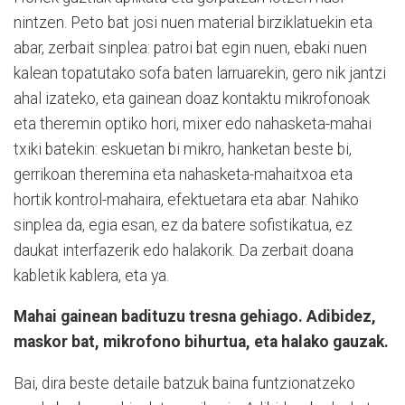
nintzen. Peto bat josi nuen material birziklatuekin eta
abar, zerbait sinplea: patroi bat egin nuen, ebaki nuen
kalean topatutako sofa baten larruarekin, gero nik jantzi
ahal izateko, eta gainean doaz kontaktu mikrofonoak
eta theremin optiko hori, mixer edo nahasketa-mahai
txiki batekin: eskuetan bi mikro, hanketan beste bi,
gerrikoan theremina eta nahasketa-mahaitxoa eta
hortik kontrol-mahaira, efektuetara eta abar. Nahiko
sinplea da, egia esan, ez da batere sofistikatua, ez
daukat interfazerik edo halakorik. Da zerbait doana
kabletik kablera, eta ya.
Mahai gainean badituzu tresna gehiago. Adibidez,
maskor bat, mikrofono bihurtua, eta halako gauzak.
Bai, dira beste detaile batzuk baina funtzionatzeko