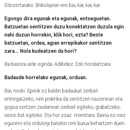
Edozertarako. Brikolajean ere bai, kar, kar, kar.
Egongo dira egunak eta egunak, entseguetan.
Batzuetan sentitzen duzu konektatzen duzula egin
nahi duzun horrekin, klik hori, ezta? Beste
batzuetan, ordea, agian errepikakor sentitzen
zara... Nola kudeatzen da hori?
Ba basora alde eginda. Adibidez. Edo hondartzara.
Badaude horrelako egunak, orduan.
Bai, noski. Eperik ez baldin badaukat zerbait
entregatzeko, nire praktika da sentitzen naizenean eta
gogoa sortzen zaidanean zerbait egiteko, grabatzeko,
sesio bat egiteko. Eta hor zoaz. Horretara. Baina ez naiz
egunero eta ordutegi batekin nire burua behartzen duen