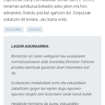
neraman asteburua bokadilo asko jaten eta hori,
adinarekin, fisikoki, pila bat igartzen dut. Gorputzak
eskatzen dit koilara. Jan, baina ondo.
KULTURA
LAUDIO
LAGUN AGURGARRIA:
Bisitatzen ari zaren webgune hau euskararen
normalizazioaren alde Aiaraldea Ekintzen Faktoria
proiektu berrituak garatzen duen tresnetako bat
da.
Euskarazko hedabideak sortu eta eskualdean
zabaltzeko gogor lan egiten dugu egunero-
egunero langile zein boluntario talde handi batek.
Hedabide herritarra da gurea, eskualdeko