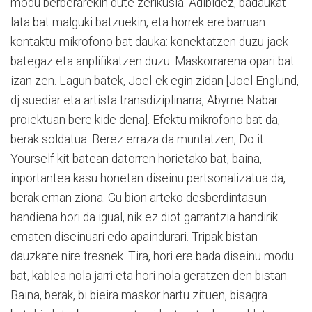
modu berberarekin dute zerikusia. Adibidez, badaukat
lata bat malguki batzuekin, eta horrek ere barruan
kontaktu-mikrofono bat dauka: konektatzen duzu jack
bategaz eta anplifikatzen duzu. Maskorrarena opari bat
izan zen. Lagun batek, Joel-ek egin zidan [Joel Englund,
dj suediar eta artista transdiziplinarra, Abyme Nabar
proiektuan bere kide dena]. Efektu mikrofono bat da,
berak soldatua. Berez erraza da muntatzen, Do it
Yourself kit batean datorren horietako bat, baina,
inportantea kasu honetan diseinu pertsonalizatua da,
berak eman ziona. Gu bion arteko desberdintasun
handiena hori da igual, nik ez diot garrantzia handirik
ematen diseinuari edo apaindurari. Tripak bistan
dauzkate nire tresnek. Tira, hori ere bada diseinu modu
bat, kablea nola jarri eta hori nola geratzen den bistan.
Baina, berak, bi bieira maskor hartu zituen, bisagra