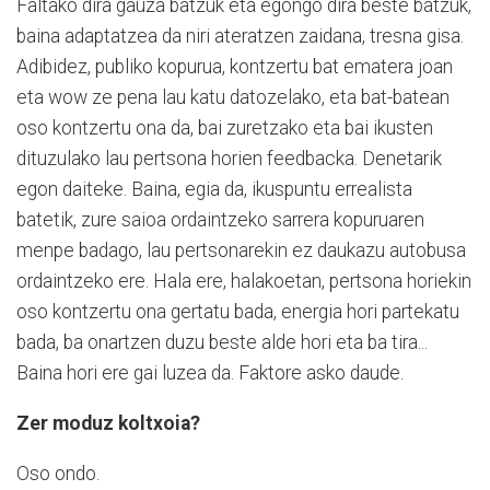
Faltako dira gauza batzuk eta egongo dira beste batzuk,
baina adaptatzea da niri ateratzen zaidana, tresna gisa.
Adibidez, publiko kopurua, kontzertu bat ematera joan
eta wow ze pena lau katu datozelako, eta bat-batean
oso kontzertu ona da, bai zuretzako eta bai ikusten
dituzulako lau pertsona horien feedbacka. Denetarik
egon daiteke. Baina, egia da, ikuspuntu errealista
batetik, zure saioa ordaintzeko sarrera kopuruaren
menpe badago, lau pertsonarekin ez daukazu autobusa
ordaintzeko ere. Hala ere, halakoetan, pertsona horiekin
oso kontzertu ona gertatu bada, energia hori partekatu
bada, ba onartzen duzu beste alde hori eta ba tira...
Baina hori ere gai luzea da. Faktore asko daude.
Zer moduz koltxoia?
Oso ondo.