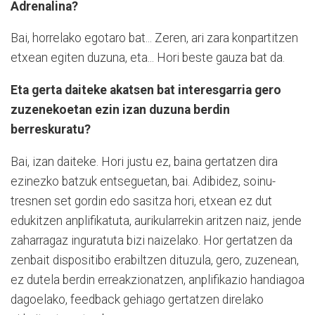
Adrenalina?
Bai, horrelako egotaro bat... Zeren, ari zara konpartitzen
etxean egiten duzuna, eta... Hori beste gauza bat da.
Eta gerta daiteke akatsen bat interesgarria gero
zuzenekoetan ezin izan duzuna berdin
berreskuratu?
Bai, izan daiteke. Hori justu ez, baina gertatzen dira
ezinezko batzuk entseguetan, bai. Adibidez, soinu-
tresnen set gordin edo sasitza hori, etxean ez dut
edukitzen anplifikatuta, aurikularrekin aritzen naiz, jende
zaharragaz inguratuta bizi naizelako. Hor gertatzen da
zenbait dispositibo erabiltzen dituzula, gero, zuzenean,
ez dutela berdin erreakzionatzen, anplifikazio handiagoa
dagoelako, feedback gehiago gertatzen direlako