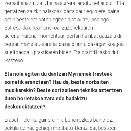
zerbait ahaztu zait, baina aurrera jarraitu behar dut... Eta
gertatzen zaizkit halakoak, baita gaur egun ere, baina
orain beste era baten egiten diot aurre, lasaiago.
Estresa da unean unekoa, zuzenekoaren
adrenalinarena, momentuan bertan hainbat gauza aldi
berean maneiatzearena, baina bihurtu da organikoagoa,
sueltoagoa..., praktikaren bidez. Eta oraindik asko dut
ikasteko!
Eta nola egiten du dantzan Myriamek trasteak
soinetik eranztean? Hau da, beste norbaiten
musikarekin? Beste sortzaileen teknika aztertzen
duen horietakoa zara edo badakizu
deskonektatzen?
Erabat. Teknika gainera, nik, beharrezkoa baino ez;
sekula ez nau gehiegi motibatu. Beraz, bai, besteen