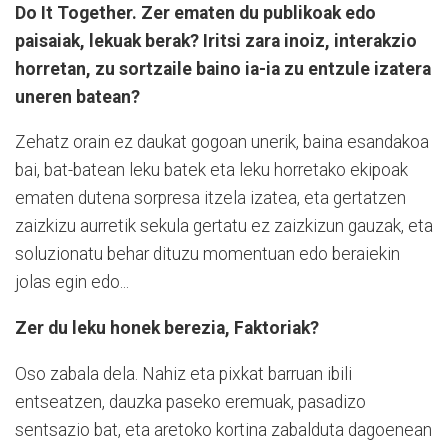
Do It Together. Zer ematen du publikoak edo
paisaiak, lekuak berak? Iritsi zara inoiz, interakzio
horretan, zu sortzaile baino ia-ia zu entzule izatera
uneren batean?
Zehatz orain ez daukat gogoan unerik, baina esandakoa
bai, bat-batean leku batek eta leku horretako ekipoak
ematen dutena sorpresa itzela izatea, eta gertatzen
zaizkizu aurretik sekula gertatu ez zaizkizun gauzak, eta
soluzionatu behar dituzu momentuan edo beraiekin
jolas egin edo...
Zer du leku honek berezia, Faktoriak?
Oso zabala dela. Nahiz eta pixkat barruan ibili
entseatzen, dauzka paseko eremuak, pasadizo
sentsazio bat, eta aretoko kortina zabalduta dagoenean