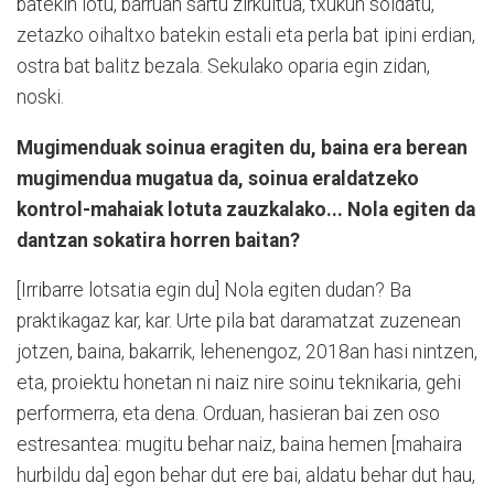
batekin lotu, barruan sartu zirkuitua, txukun soldatu,
zetazko oihaltxo batekin estali eta perla bat ipini erdian,
ostra bat balitz bezala. Sekulako oparia egin zidan,
noski.
Mugimenduak soinua eragiten du, baina era berean
mugimendua mugatua da, soinua eraldatzeko
kontrol-mahaiak lotuta zauzkalako... Nola egiten da
dantzan sokatira horren baitan?
[Irribarre lotsatia egin du] Nola egiten dudan? Ba
praktikagaz kar, kar. Urte pila bat daramatzat zuzenean
jotzen, baina, bakarrik, lehenengoz, 2018an hasi nintzen,
eta, proiektu honetan ni naiz nire soinu teknikaria, gehi
performerra, eta dena. Orduan, hasieran bai zen oso
estresantea: mugitu behar naiz, baina hemen [mahaira
hurbildu da] egon behar dut ere bai, aldatu behar dut hau,