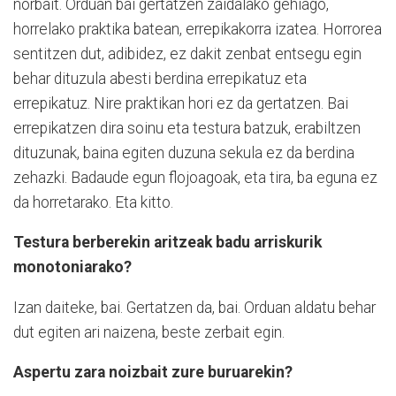
norbait. Orduan bai gertatzen zaidalako gehiago,
horrelako praktika batean, errepikakorra izatea. Horrorea
sentitzen dut, adibidez, ez dakit zenbat entsegu egin
behar dituzula abesti berdina errepikatuz eta
errepikatuz. Nire praktikan hori ez da gertatzen. Bai
errepikatzen dira soinu eta testura batzuk, erabiltzen
dituzunak, baina egiten duzuna sekula ez da berdina
zehazki. Badaude egun flojoagoak, eta tira, ba eguna ez
da horretarako. Eta kitto.
Testura berberekin aritzeak badu arriskurik
monotoniarako?
Izan daiteke, bai. Gertatzen da, bai. Orduan aldatu behar
dut egiten ari naizena, beste zerbait egin.
Aspertu zara noizbait zure buruarekin?