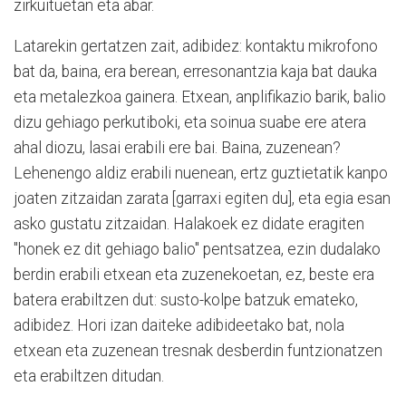
zirkuituetan eta abar.
Latarekin gertatzen zait, adibidez: kontaktu mikrofono
bat da, baina, era berean, erresonantzia kaja bat dauka
eta metalezkoa gainera. Etxean, anplifikazio barik, balio
dizu gehiago perkutiboki, eta soinua suabe ere atera
ahal diozu, lasai erabili ere bai. Baina, zuzenean?
Lehenengo aldiz erabili nuenean, ertz guztietatik kanpo
joaten zitzaidan zarata [garraxi egiten du], eta egia esan
asko gustatu zitzaidan. Halakoek ez didate eragiten
"honek ez dit gehiago balio" pentsatzea, ezin dudalako
berdin erabili etxean eta zuzenekoetan, ez, beste era
batera erabiltzen dut: susto-kolpe batzuk emateko,
adibidez. Hori izan daiteke adibideetako bat, nola
etxean eta zuzenean tresnak desberdin funtzionatzen
eta erabiltzen ditudan.