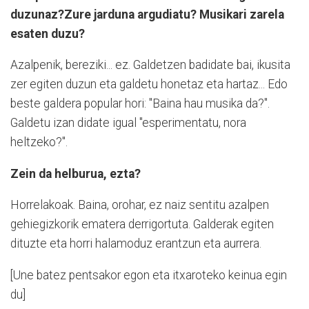
duzunaz?Zure jarduna argudiatu? Musikari zarela
esaten duzu?
Azalpenik, bereziki... ez. Galdetzen badidate bai, ikusita
zer egiten duzun eta galdetu honetaz eta hartaz... Edo
beste galdera popular hori: "Baina hau musika da?".
Galdetu izan didate igual "esperimentatu, nora
heltzeko?".
Zein da helburua, ezta?
Horrelakoak. Baina, orohar, ez naiz sentitu azalpen
gehiegizkorik ematera derrigortuta. Galderak egiten
dituzte eta horri halamoduz erantzun eta aurrera.
[Une batez pentsakor egon eta itxaroteko keinua egin
du]