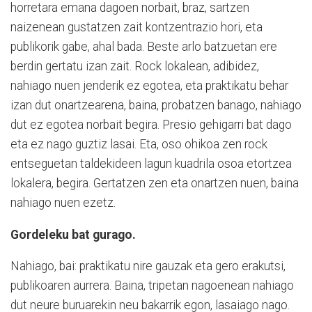
horretara emana dagoen norbait, braz, sartzen
naizenean gustatzen zait kontzentrazio hori, eta
publikorik gabe, ahal bada. Beste arlo batzuetan ere
berdin gertatu izan zait. Rock lokalean, adibidez,
nahiago nuen jenderik ez egotea, eta praktikatu behar
izan dut onartzearena, baina, probatzen banago, nahiago
dut ez egotea norbait begira. Presio gehigarri bat dago
eta ez nago guztiz lasai. Eta, oso ohikoa zen rock
entseguetan taldekideen lagun kuadrila osoa etortzea
lokalera, begira. Gertatzen zen eta onartzen nuen, baina
nahiago nuen ezetz.
Gordeleku bat gurago.
Nahiago, bai: praktikatu nire gauzak eta gero erakutsi,
publikoaren aurrera. Baina, tripetan nagoenean nahiago
dut neure buruarekin neu bakarrik egon, lasaiago nago.