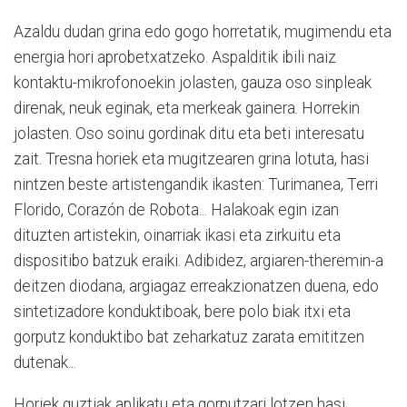
Azaldu dudan grina edo gogo horretatik, mugimendu eta
energia hori aprobetxatzeko. Aspalditik ibili naiz
kontaktu-mikrofonoekin jolasten, gauza oso sinpleak
direnak, neuk eginak, eta merkeak gainera. Horrekin
jolasten. Oso soinu gordinak ditu eta beti interesatu
zait. Tresna horiek eta mugitzearen grina lotuta, hasi
nintzen beste artistengandik ikasten: Turimanea, Terri
Florido, Corazón de Robota... Halakoak egin izan
dituzten artistekin, oinarriak ikasi eta zirkuitu eta
dispositibo batzuk eraiki. Adibidez, argiaren-theremin-a
deitzen diodana, argiagaz erreakzionatzen duena, edo
sintetizadore konduktiboak, bere polo biak itxi eta
gorputz konduktibo bat zeharkatuz zarata emititzen
dutenak...
Horiek guztiak aplikatu eta gorputzari lotzen hasi