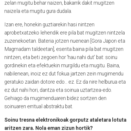
zelan mugitu behar naizen, bakarrik dakit mugitzen
naizela eta mugitu gura dudala.
Izan ere, honekin guztiarekin hasi nintzen
aprobetxatzeko lehendik ere pila bat mugitzen nintzela
zuzenekoetan. Bateria jotzen nuenean [Gora Japon eta
Magmadam taldeetan], eserita baina pila bat mugitzen
nintzen, eta beti zegoen hor 'hau nahi dut' bat: soinu
gordinekin eta efektuekin murgildu eta mugitu. Baina,
nabilenean, inoiz ez dut fokua jartzen zein mugimendu
geratuko zaidan dotore edo... ez. Ez da nire helburua eta
ez dut nahi hori, dantza eta soinua uztartzea-edo.
Gehiago da mugimenduaren bidez sortzen den
soinuaren erritual abstraktu bat.
Soinu tresna elektronikoak gorputz ataletara lotuta
aritzen zara. Nola eman zizun hortik?