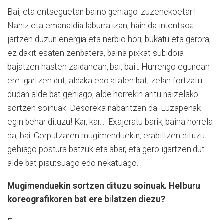
Bai, eta entseguetan baino gehiago, zuzenekoetan!
Nahiz eta emanaldia laburra izan, hain da intentsoa
jartzen duzun energia eta nerbio hori, bukatu eta gerora,
ez dakit esaten zenbatera, baina pixkat subidoia
bajatzen hasten zaidanean, bai, bai... Hurrengo egunean
ere igartzen dut, aldaka edo atalen bat, zelan fortzatu
dudan alde bat gehiago, alde horrekin aritu naizelako
sortzen soinuak. Desoreka nabaritzen da. Luzapenak
egin behar dituzu! Kar, kar... Exajeratu barik, baina horrela
da, bai. Gorputzaren mugimenduekin, erabiltzen dituzu
gehiago postura batzuk eta abar, eta gero igartzen dut
alde bat pisutsuago edo nekatuago.
Mugimenduekin sortzen dituzu soinuak. Helburu
koreografikoren bat ere bilatzen diezu?