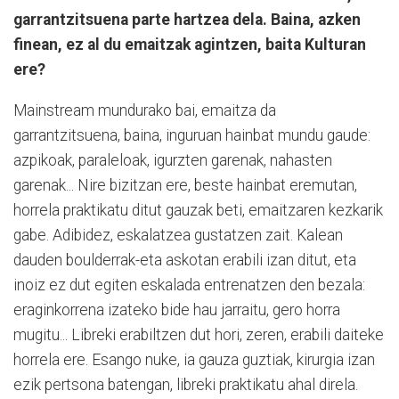
garrantzitsuena parte hartzea dela. Baina, azken
finean, ez al du emaitzak agintzen, baita Kulturan
ere?
Mainstream mundurako bai, emaitza da
garrantzitsuena, baina, inguruan hainbat mundu gaude:
azpikoak, paraleloak, igurzten garenak, nahasten
garenak... Nire bizitzan ere, beste hainbat eremutan,
horrela praktikatu ditut gauzak beti, emaitzaren kezkarik
gabe. Adibidez, eskalatzea gustatzen zait. Kalean
dauden boulderrak-eta askotan erabili izan ditut, eta
inoiz ez dut egiten eskalada entrenatzen den bezala:
eraginkorrena izateko bide hau jarraitu, gero horra
mugitu... Libreki erabiltzen dut hori, zeren, erabili daiteke
horrela ere. Esango nuke, ia gauza guztiak, kirurgia izan
ezik pertsona batengan, libreki praktikatu ahal direla.