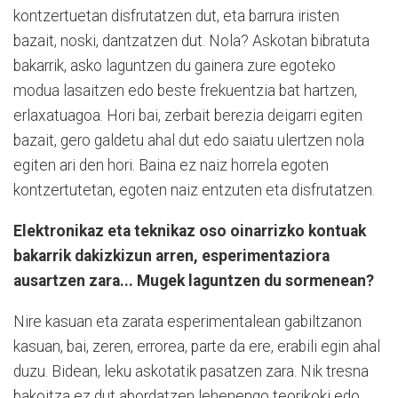
kontzertuetan disfrutatzen dut, eta barrura iristen
bazait, noski, dantzatzen dut. Nola? Askotan bibratuta
bakarrik, asko laguntzen du gainera zure egoteko
modua lasaitzen edo beste frekuentzia bat hartzen,
erlaxatuagoa. Hori bai, zerbait berezia deigarri egiten
bazait, gero galdetu ahal dut edo saiatu ulertzen nola
egiten ari den hori. Baina ez naiz horrela egoten
kontzertutetan, egoten naiz entzuten eta disfrutatzen.
Elektronikaz eta teknikaz oso oinarrizko kontuak
bakarrik dakizkizun arren, esperimentaziora
ausartzen zara... Mugek laguntzen du sormenean?
Nire kasuan eta zarata esperimentalean gabiltzanon
kasuan, bai, zeren, errorea, parte da ere, erabili egin ahal
duzu. Bidean, leku askotatik pasatzen zara. Nik tresna
bakoitza ez dut abordatzen lehenengo teorikoki edo