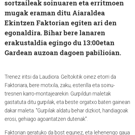
sortzaileak soinuaren eta erritmoen
mugak eraman ditu Aiaraldea
Ekintzen Faktorian egiten ari den
egonaldira. Bihar bere lanaren
erakustaldia egingo du 13:00etan
Gardean auzoan dagoen pabilioian.
Trenez iritsi da Laudiora. Geltokitik oinez etorri da
Faktoriara, bere motxila, zaku, esterilla eta soinu-
tresnen karro-montajearekin. Gurpildun maletak
gastatuta ditu gurpilak, eta beste orgatxo baten gainean
dakar maleta. "Gurpilak aldatu behar dizkiot, handiagoak
erosi, gehiago agoantatzen dutenak".
Faktorian geratuko da bost egunez, eta lehenengo gaua