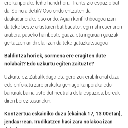
ere kanporako leiho handi hori... Trantsizio espazio bat
da. Soinu aldetik? Oso ondo entzuten da,
daukadanerako oso ondo. Agian konfliktiboagoa izan
daiteke beste artistaren bat badator, egn nahi duenaren
arabera, paseko hainbeste gauza eta inguruan gauzak
gertatzen ari direla, izan daiteke gatazkatsuagoa.
Baldintza horiek, sormena ere eragiten dute
nolabait? Edo uzkurtu egiten zaituzte?
Uzkurtu ez. Zabalik dago eta gero zuk erabili ahal duzu
edo enfokatu zure praktika gehiago kanporaka edo
barrurak, baina uste dut neutrala dela espazioa, bereak
diren berezitasunekin.
Kontzertua eskainiko duzu [ekainak 17, 13:00etan],
jendaurrean. Irudikatzen hasi zara nolakoa izan