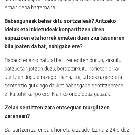
eman dena harremana.
Babesguneak behar ditu sortzaileak? Antzeko
ideiak eta inkietudeak konpartitzen diren
espazioen eta horrek ematen duen ziurtasunaren
bila joaten da bat, nahigabe ere?
Badago erlazio natural bat: zer egiten dugun, zirkuitu
batzuetan jotzen duzu, beraz zirkuitu horietan elkar
ulertzen dugu errazago. Baina, tira, urteekin, gero eta
sentsazio gutxiago daukat babesgabe sentitzearena
zirkuitutik kanpo ere. Nahiko ondo doaz gauzak.
Zelan sentitzen zara entseguan murgiltzen
zarenean?
Ba, sartzen zarenean, horretara zaude. Ez naiz 24 orduz