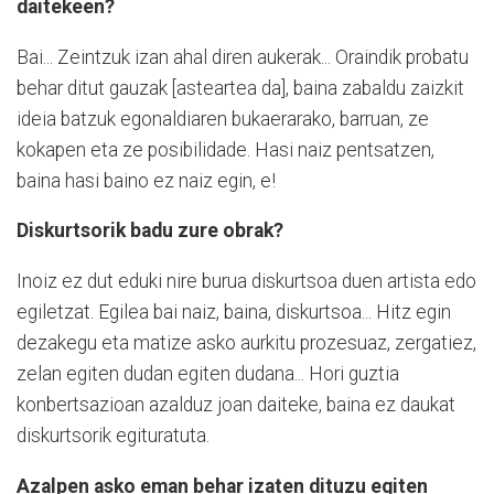
daitekeen?
Bai... Zeintzuk izan ahal diren aukerak... Oraindik probatu
behar ditut gauzak [asteartea da], baina zabaldu zaizkit
ideia batzuk egonaldiaren bukaerarako, barruan, ze
kokapen eta ze posibilidade. Hasi naiz pentsatzen,
baina hasi baino ez naiz egin, e!
Diskurtsorik badu zure obrak?
Inoiz ez dut eduki nire burua diskurtsoa duen artista edo
egiletzat. Egilea bai naiz, baina, diskurtsoa... Hitz egin
dezakegu eta matize asko aurkitu prozesuaz, zergatiez,
zelan egiten dudan egiten dudana... Hori guztia
konbertsazioan azalduz joan daiteke, baina ez daukat
diskurtsorik egituratuta.
Azalpen asko eman behar izaten dituzu egiten