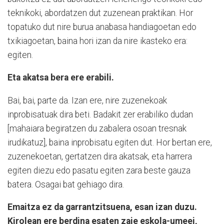
teknikoki, abordatzen dut zuzenean praktikan. Hor
topatuko dut nire burua anabasa handiagoetan edo
txikiagoetan, baina hori izan da nire ikasteko era:
egiten.
Eta akatsa bera ere erabili.
Bai, bai, parte da. Izan ere, nire zuzenekoak
inprobisatuak dira beti. Badakit zer erabiliko dudan
[mahaiara begiratzen du zabalera osoan tresnak
irudikatuz], baina inprobisatu egiten dut. Hor bertan ere,
zuzenekoetan, gertatzen dira akatsak, eta harrera
egiten diezu edo pasatu egiten zara beste gauza
batera. Osagai bat gehiago dira.
Emaitza ez da garrantzitsuena, esan izan duzu.
Kirolean ere berdina esaten zaie eskola-umeei,