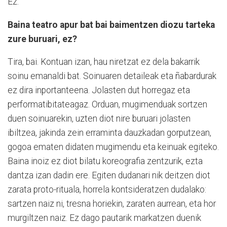
Ez.
Baina teatro apur bat bai baimentzen diozu tarteka
zure buruari, ez?
Tira, bai. Kontuan izan, hau niretzat ez dela bakarrik
soinu emanaldi bat. Soinuaren detaileak eta ñabardurak
ez dira inportanteena. Jolasten dut horregaz eta
performatibitateagaz. Orduan, mugimenduak sortzen
duen soinuarekin, uzten diot nire buruari jolasten
ibiltzea, jakinda zein erraminta dauzkadan gorputzean,
gogoa ematen didaten mugimendu eta keinuak egiteko.
Baina inoiz ez diot bilatu koreografia zentzurik, ezta
dantza izan dadin ere. Egiten dudanari nik deitzen diot
zarata proto-rituala, horrela kontsideratzen dudalako:
sartzen naiz ni, tresna horiekin, zaraten aurrean, eta hor
murgiltzen naiz. Ez dago pautarik markatzen duenik