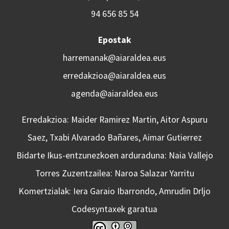
94 656 85 54
Epostak
harremanak@aiaraldea.eus
erredakzioa@aiaraldea.eus
agenda@aiaraldea.eus
Erredakzioa: Maider Ramirez Martin, Aitor Aspuru
Saez, Txabi Alvarado Bañares, Aimar Gutierrez
Bidarte Ikus-entzunezkoen arduraduna: Naia Vallejo
Torres Zuzentzailea: Naroa Salazar Yarritu
Komertzialak: Iera Garaio Ibarrondo, Amrudin Drljo
Codesyntaxek garatua