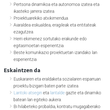
Pertsona dinamikoa eta autonomoa izatea eta
ikasteko jarrera izatea.
Proiektuarekiko atxikimendua.
Aiaraldea eskualdea, eragileak eta entitateak
ezagutzea.
Herri ekimenez sortutako erakunde edo
egitasmoetan esperientzia.
Beste komunikazio proiektuetan izandako lan
esperientzia.
Eskaintzen da
Euskararen eta eraldaketa sozialaren esparruan
proiektu bizigarri baten parte izatea.
Lantoki atsegin
eta
lantalde
gazte eta dinamiko
batean lan egiteko aukera.
Bi hilabeteko probaldia, kontratu mugagaberako