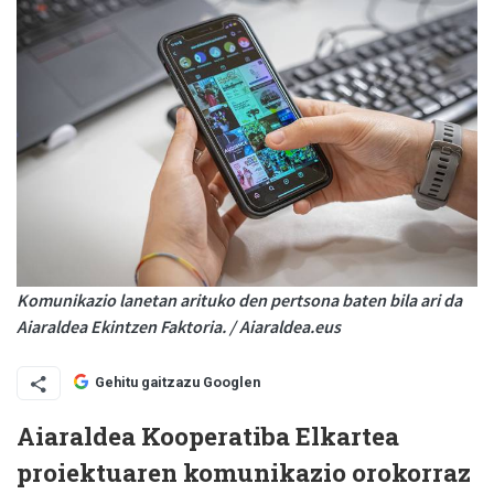
Komunikazio lanetan arituko den pertsona baten bila ari da
Aiaraldea Ekintzen Faktoria. / Aiaraldea.eus
Gehitu gaitzazu Googlen
Aiaraldea Kooperatiba Elkartea
proiektuaren komunikazio orokorraz