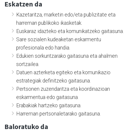
Eskatzen da
Kazetaritza, marketin edo/eta publizitate eta
harreman publikoko ikasketak.
Euskaraz idazteko eta komunikatzeko gaitasuna.
Sare sozialen kudeaketan eskarmentu
profesionala edo handia.
Edukien sorkuntzarako gaitasuna eta ahalmen
sortzailea.
Datuen azterketa egiteko eta komunikazio
estrategiak definitzeko gaitasuna.
Pertsonen zuzendaritza eta koordinazioan
eskarmentua edo gaitasuna.
Erabakiak hartzeko gaitasuna.
Harreman pertsonaletarako gaitasuna.
Baloratuko da