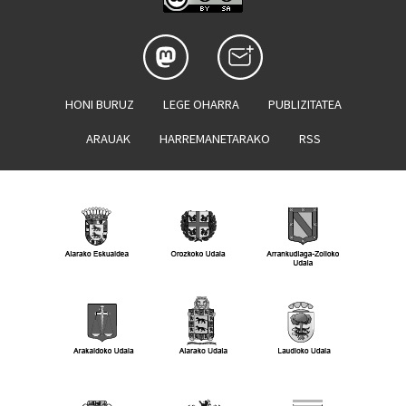
HONI BURUZ
LEGE OHARRA
PUBLIZITATEA
ARAUAK
HARREMANETARAKO
RSS