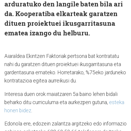
arduratuko den langile baten bila ari
da. Kooperatiba elkarteak garatzen
dituen proiektuei ikusgarritasuna
ematea izango du helburu.
Aiaraldea Ekintzen Faktoriak pertsona bat kontratatu
nahi du garatzen dituen proiektuei ikusgarritasuna eta
gardentasuna emateko. Horretarako, %75eko jarduneko
kontratazioa egitea aurreikusi du.
Interesa duen orok maiatzaren 5a baino lehen bidali
beharko ditu curriculuma eta aurkezpen gutuna,
esteka
honen bidez
.
Edonola ere, edozein zalantza argitzeko edo informazio