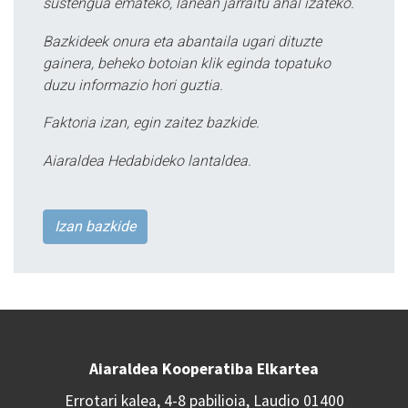
sustengua emateko, lanean jarraitu ahal izateko.
Bazkideek onura eta abantaila ugari dituzte
gainera, beheko botoian klik eginda topatuko
duzu informazio hori guztia.
Faktoria izan, egin zaitez bazkide.
Aiaraldea Hedabideko lantaldea.
Izan bazkide
Aiaraldea Kooperatiba Elkartea
Errotari kalea, 4-8 pabilioia, Laudio 01400