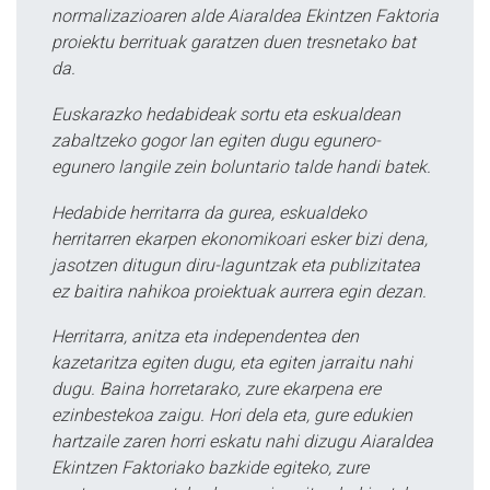
normalizazioaren alde Aiaraldea Ekintzen Faktoria
proiektu berrituak garatzen duen tresnetako bat
da.
Euskarazko hedabideak sortu eta eskualdean
zabaltzeko gogor lan egiten dugu egunero-
egunero langile zein boluntario talde handi batek.
Hedabide herritarra da gurea, eskualdeko
herritarren ekarpen ekonomikoari esker bizi dena,
jasotzen ditugun diru-laguntzak eta publizitatea
ez baitira nahikoa proiektuak aurrera egin dezan.
Herritarra, anitza eta independentea den
kazetaritza egiten dugu, eta egiten jarraitu nahi
dugu. Baina horretarako, zure ekarpena ere
ezinbestekoa zaigu. Hori dela eta, gure edukien
hartzaile zaren horri eskatu nahi dizugu Aiaraldea
Ekintzen Faktoriako bazkide egiteko, zure