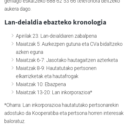
gehiago eskatzeko 688 62 53 66 telefonora deitzeko
aukera dago.
Lan-deialdia ebazteko kronologia
Apirilak 23: Lan-deialdiaren zabalpena
Maiatzak 5: Aurkezpen gutuna eta CVa bidaltzeko
azken eguna
Maiatzak 6-7: Jasotako hautagaitzen azterketa
Maiatzak 8-9: Hautatutako pertsonen
elkarrizketak eta hautafrogak
Maiatzak 10: Ebazpena
Maiatzak 13-20: Lan inkorporazioa*
*Oharra: Lan inkorporazioa hautatutako pertsonarekin
adostuko da Kooperatiba eta pertsona horren interesak
baloratuz.