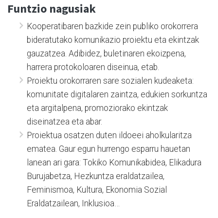
Funtzio nagusiak
Kooperatibaren bazkide zein publiko orokorrera
bideratutako komunikazio proiektu eta ekintzak
gauzatzea. Adibidez, buletinaren ekoizpena,
harrera protokoloaren diseinua, etab.
Proiektu orokorraren sare sozialen kudeaketa:
komunitate digitalaren zaintza, edukien sorkuntza
eta argitalpena, promoziorako ekintzak
diseinatzea eta abar.
Proiektua osatzen duten ildoeei aholkularitza
ematea. Gaur egun hurrengo esparru hauetan
lanean ari gara: Tokiko Komunikabidea, Elikadura
Burujabetza, Hezkuntza eraldatzailea,
Feminismoa, Kultura, Ekonomia Sozial
Eraldatzailean, Inklusioa…