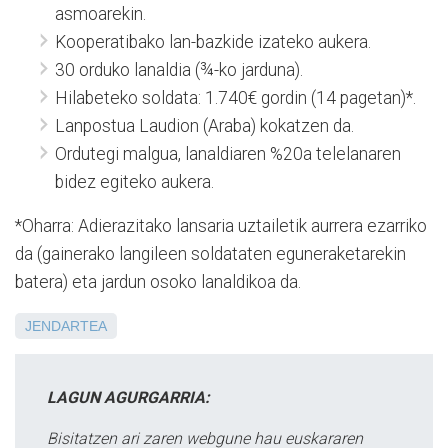
asmoarekin.
Kooperatibako lan-bazkide izateko aukera.
30 orduko lanaldia (¾-ko jarduna).
Hilabeteko soldata: 1.740€ gordin (14 pagetan)*.
Lanpostua Laudion (Araba) kokatzen da.
Ordutegi malgua, lanaldiaren %20a telelanaren
bidez egiteko aukera.
*Oharra: Adierazitako lansaria uztailetik aurrera ezarriko
da (gainerako langileen soldataten eguneraketarekin
batera) eta jardun osoko lanaldikoa da.
JENDARTEA
LAGUN AGURGARRIA:
Bisitatzen ari zaren webgune hau euskararen