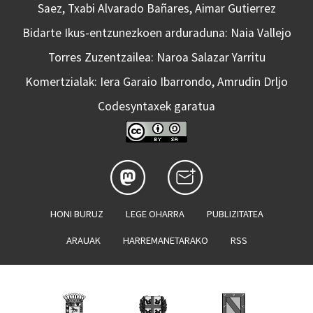
Saez, Txabi Alvarado Bañares, Aimar Gutierrez
Bidarte Ikus-entzunezkoen arduraduna: Naia Vallejo
Torres Zuzentzailea: Naroa Salazar Yarritu
Komertzialak: Iera Garaio Ibarrondo, Amrudin Drljo
Codesyntaxek garatua
HONI BURUZ
LEGE OHARRA
PUBLIZITATEA
ARAUAK
HARREMANETARAKO
RSS