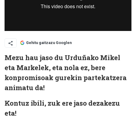
Gehitu gaitzazu Googlen
Mezu hau jaso du Urduñako Mikel
eta Markelek, eta nola ez, bere
konpromisoak gurekin partekatzera
animatu da!
Kontuz ibili, zuk ere jaso dezakezu
eta!