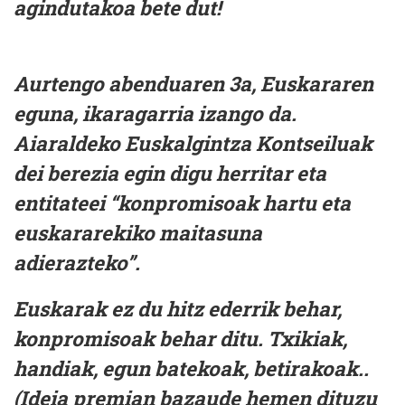
agindutakoa bete dut!
Aurtengo abenduaren 3a, Euskararen
eguna, ikaragarria izango da.
Aiaraldeko Euskalgintza Kontseiluak
dei berezia egin digu herritar eta
entitateei “konpromisoak hartu eta
euskararekiko maitasuna
adierazteko”.
Euskarak ez du hitz ederrik behar,
konpromisoak behar ditu. Txikiak,
handiak, egun batekoak, betirakoak..
(Ideia premian bazaude hemen dituzu