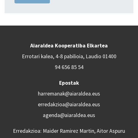
Aiaraldea Kooperatiba Elkartea
Errotari kalea, 4-8 pabilioia, Laudio 01400
94 656 85 54
Epostak
harremanak@aiaraldea.eus
erredakzioa@aiaraldea.eus
agenda@aiaraldea.eus
Erredakzioa: Maider Ramirez Martin, Aitor Aspuru