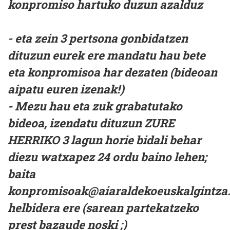
konpromiso hartuko duzun azalduz
- eta zein 3 pertsona gonbidatzen
dituzun eurek ere mandatu hau bete
eta konpromisoa har dezaten (bideoan
aipatu euren izenak!)
- Mezu hau eta zuk grabatutako
bideoa, izendatu dituzun ZURE
HERRIKO 3 lagun horie bidali behar
diezu watxapez 24 ordu baino lehen;
baita
konpromisoak@aiaraldekoeuskalgintza
helbidera ere (sarean partekatzeko
prest bazaude noski ;)