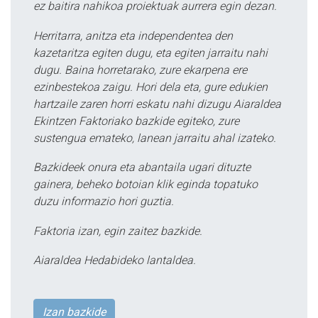
ez baitira nahikoa proiektuak aurrera egin dezan.
Herritarra, anitza eta independentea den
kazetaritza egiten dugu, eta egiten jarraitu nahi
dugu. Baina horretarako, zure ekarpena ere
ezinbestekoa zaigu. Hori dela eta, gure edukien
hartzaile zaren horri eskatu nahi dizugu Aiaraldea
Ekintzen Faktoriako bazkide egiteko, zure
sustengua emateko, lanean jarraitu ahal izateko.
Bazkideek onura eta abantaila ugari dituzte
gainera, beheko botoian klik eginda topatuko
duzu informazio hori guztia.
Faktoria izan, egin zaitez bazkide.
Aiaraldea Hedabideko lantaldea.
Izan bazkide