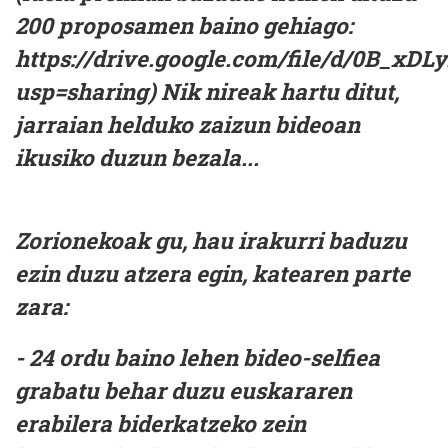
200 proposamen baino gehiago:
https://drive.google.com/file/d/0B_
usp=sharing) Nik nireak hartu ditut,
jarraian helduko zaizun bideoan
ikusiko duzun bezala...
Zorionekoak gu, hau irakurri baduzu
ezin duzu atzera egin, katearen parte
zara:
- 24 ordu baino lehen bideo-selfiea
grabatu behar duzu euskararen
erabilera biderkatzeko zein