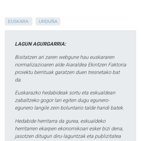
EUSKARA
URDUÑA
LAGUN AGURGARRIA:
Bisitatzen ari zaren webgune hau euskararen
normalizazioaren alde Aiaraldea Ekintzen Faktoria
proiektu berrituak garatzen duen tresnetako bat
da.
Euskarazko hedabideak sortu eta eskualdean
zabaltzeko gogor lan egiten dugu egunero-
egunero langile zein boluntario talde handi batek.
Hedabide herritarra da gurea, eskualdeko
herritarren ekarpen ekonomikoari esker bizi dena,
jasotzen ditugun diru-laguntzak eta publizitatea