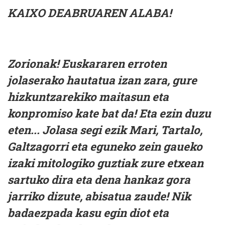
KAIXO DEABRUAREN ALABA!
Zorionak! Euskararen erroten
jolaserako hautatua izan zara, gure
hizkuntzarekiko maitasun eta
konpromiso kate bat da! Eta ezin duzu
eten... Jolasa segi ezik Mari, Tartalo,
Galtzagorri eta eguneko zein gaueko
izaki mitologiko guztiak zure etxean
sartuko dira eta dena hankaz gora
jarriko dizute, abisatua zaude! Nik
badaezpada kasu egin diot eta