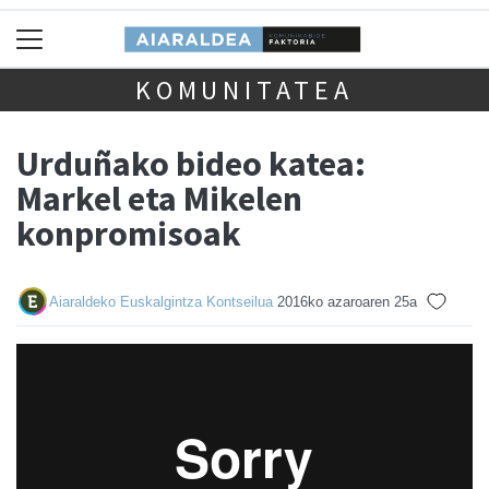
KOMUNITATEA
Urduñako bideo katea:
Markel eta Mikelen
konpromisoak
Aiaraldeko Euskalgintza Kontseilua
2016ko azaroaren 25a