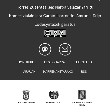
Torres Zuzentzailea: Naroa Salazar Yarritu
Komertzialak: Iera Garaio Ibarrondo, Amrudin Drljo
Codesyntaxek garatua
HONI BURUZ
LEGE OHARRA
PUBLIZITATEA
ARAUAK
HARREMANETARAKO
RSS