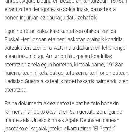
kintoek Agate Deunaren Bezperan kantatzeari. 1878an
ezarri zuten derrigorrezko soldaduzka, baina festa
honen inguruan ez daukagu datu zehatzik.
Egun horretan kalez kale kantatzea ohikoa izan da
Euskal Herri osoan eta herri askotan oraindik koadrila
batzuk ateratzen dira. Aztarna aldizkariaren lehenengo
alean irakurri dugu Amurrion hiruzpalau koadrillak
ateratzen zirela egun horretan, kintoak barne, 1913an
haien artean hilketa bat gertatu zen arte. Honen ostean,
Ladislao Guerra alkateak kintoei bakarrik baimendu zien
ateratzea.
Baina dokumentuak ez datozte bat bertsio honekin.
Krimena 1910eko otsailaren 6an gertatu zen, Igande-
Iñaute zela. Urteko kintoak Agate Deunaren gauean
jasotako elikagaiak jateko elkartu ziren “El Patrón”