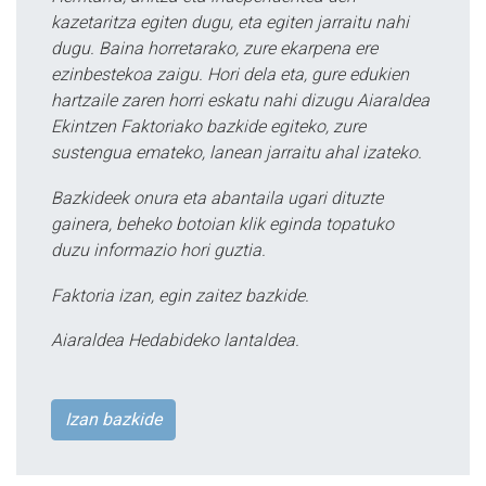
kazetaritza egiten dugu, eta egiten jarraitu nahi
dugu. Baina horretarako, zure ekarpena ere
ezinbestekoa zaigu. Hori dela eta, gure edukien
hartzaile zaren horri eskatu nahi dizugu Aiaraldea
Ekintzen Faktoriako bazkide egiteko, zure
sustengua emateko, lanean jarraitu ahal izateko.
Bazkideek onura eta abantaila ugari dituzte
gainera, beheko botoian klik eginda topatuko
duzu informazio hori guztia.
Faktoria izan, egin zaitez bazkide.
Aiaraldea Hedabideko lantaldea.
Izan bazkide