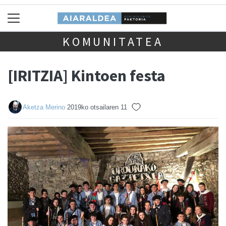
KOMUNITATEA
[IRITZIA] Kintoen festa
Aketza Merino
2019ko otsailaren 11