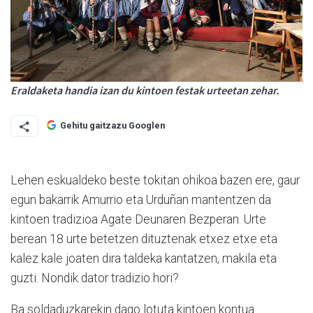
Eraldaketa handia izan du kintoen festak urteetan zehar.
Gehitu gaitzazu Googlen
Lehen eskualdeko beste tokitan ohikoa bazen ere, gaur
egun bakarrik Amurrio eta Urduñan mantentzen da
kintoen tradizioa Agate Deunaren Bezperan. Urte
berean 18 urte betetzen dituztenak etxez etxe eta
kalez kale joaten dira taldeka kantatzen, makila eta
guzti. Nondik dator tradizio hori?
Ba soldaduzkarekin dago lotuta kintoen kontua.