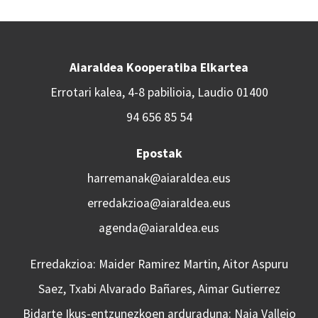
Aiaraldea Kooperatiba Elkartea
Errotari kalea, 4-8 pabilioia, Laudio 01400
94 656 85 54
Epostak
harremanak@aiaraldea.eus
erredakzioa@aiaraldea.eus
agenda@aiaraldea.eus
Erredakzioa: Maider Ramirez Martin, Aitor Aspuru
Saez, Txabi Alvarado Bañares, Aimar Gutierrez
Bidarte Ikus-entzunezkoen arduraduna: Naia Vallejo