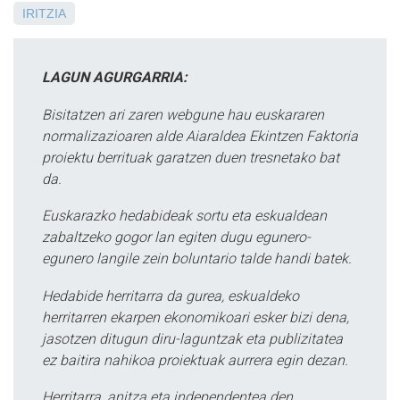
IRITZIA
LAGUN AGURGARRIA:
Bisitatzen ari zaren webgune hau euskararen
normalizazioaren alde Aiaraldea Ekintzen Faktoria
proiektu berrituak garatzen duen tresnetako bat
da.
Euskarazko hedabideak sortu eta eskualdean
zabaltzeko gogor lan egiten dugu egunero-
egunero langile zein boluntario talde handi batek.
Hedabide herritarra da gurea, eskualdeko
herritarren ekarpen ekonomikoari esker bizi dena,
jasotzen ditugun diru-laguntzak eta publizitatea
ez baitira nahikoa proiektuak aurrera egin dezan.
Herritarra, anitza eta independentea den