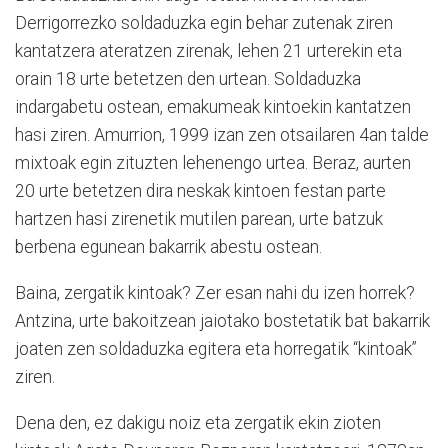
Derrigorrezko soldaduzka egin behar zutenak ziren
kantatzera ateratzen zirenak, lehen 21 urterekin eta
orain 18 urte betetzen den urtean. Soldaduzka
indargabetu ostean, emakumeak kintoekin kantatzen
hasi ziren. Amurrion, 1999 izan zen otsailaren 4an talde
mixtoak egin zituzten lehenengo urtea. Beraz, aurten
20 urte betetzen dira neskak kintoen festan parte
hartzen hasi zirenetik mutilen parean, urte batzuk
berbena egunean bakarrik abestu ostean.
Baina, zergatik kintoak? Zer esan nahi du izen horrek?
Antzina, urte bakoitzean jaiotako bostetatik bat bakarrik
joaten zen soldaduzka egitera eta horregatik “kintoak”
ziren.
Dena den, ez dakigu noiz eta zergatik ekin zioten