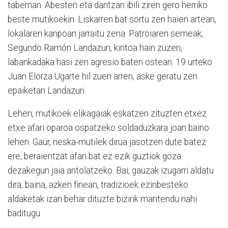
tabernan. Abesten eta dantzan ibili ziren gero herriko
beste mutikoekin. Liskarren bat sortu zen haien artean,
lokalaren kanpoan jarraitu zena. Patroiaren semeak,
Segundo Ramón Landazuri, kintoa hain zuzen,
labankadaka hasi zen agresio baten ostean. 19 urteko
Juan Elorza Ugarte hil zuen arren, aske geratu zen
epaiketan Landazuri.
Lehen, mutikoek elikagaiak eskatzen zituzten etxez
etxe afari oparoa ospatzeko soldaduzkara joan baino
lehen. Gaur, neska-mutilek dirua jasotzen dute batez
ere, beraientzat afari bat ez ezik guztiok goza
dezakegun jaia antolatzeko. Bai, gauzak izugarri aldatu
dira, baina, azken finean, tradizioek ezinbesteko
aldaketak izan behar dituzte bizirik mantendu nahi
baditugu.