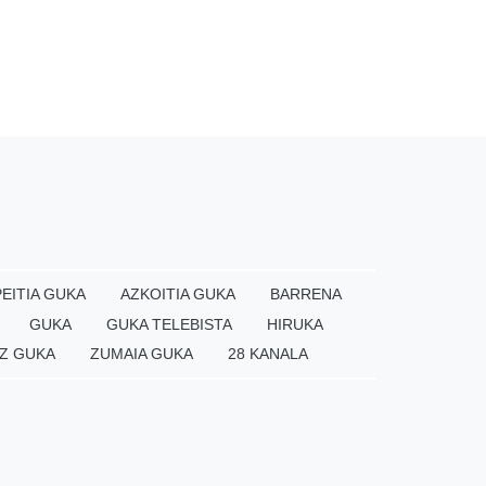
EITIA GUKA
AZKOITIA GUKA
BARRENA
GUKA
GUKA TELEBISTA
HIRUKA
Z GUKA
ZUMAIA GUKA
28 KANALA
×