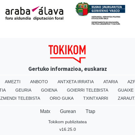
Gertuko informazioa, euskaraz
AMEZTI
ANBOTO
ANTXETA IRRATIA
ATARIA
AZP
TIA
GEURIA
GOIENA
GOIERRI TELEBISTA
GUAIXE
IZMENDI TELEBISTA
ORIO GUKA
TXINTXARRI
ZARAUT
Matx
Gurean
Ttap
Tokikom publizitatea
v16.25.0