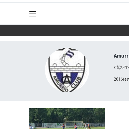
Amurr
http://
2016(e)t