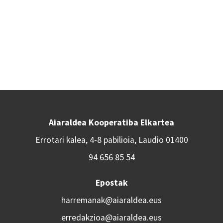
Aiaraldea Kooperatiba Elkartea
Errotari kalea, 4-8 pabilioia, Laudio 01400
94 656 85 54
Epostak
harremanak@aiaraldea.eus
erredakzioa@aiaraldea.eus