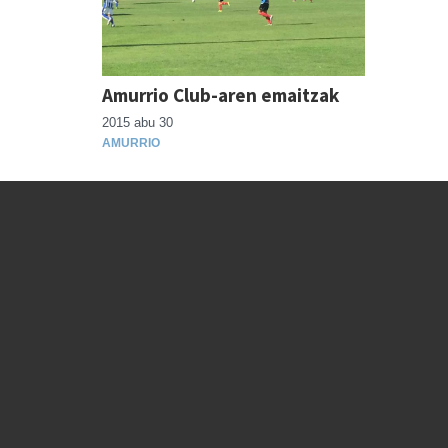
Amurrio Club-aren emaitzak
2015 abu 30
AMURRIO