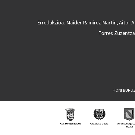
Erredakzioa: Maider Ramirez Martin, Aitor 
Torres Zuzentzai
HONI BURU