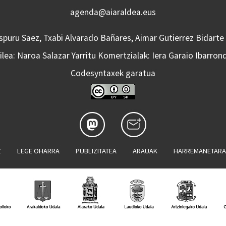
agenda@aiaraldea.eus
Aspuru Saez, Txabi Alvarado Bañares, Aimar Gutierrez Bidarte
lea: Naroa Salazar Yarritu Komertzialak: Iera Garaio Ibarron
Codesyntaxek garatua
Z
LEGE OHARRA
PUBLIZITATEA
ARAUAK
HARREMANETAR