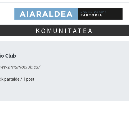
KOMUNITATEA
io Club
www.amurrioclub.es/
ik partaide / 1 post