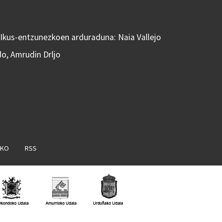
 Ikus-entzunezkoen arduraduna: Naia Vallejo
do, Amrudin Drljo
AKO
RSS