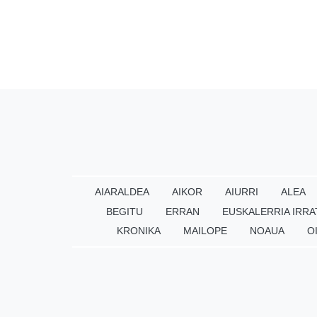
AIARALDEA
AIKOR
AIURRI
ALEA
BEGITU
ERRAN
EUSKALERRIA IRRA
KRONIKA
MAILOPE
NOAUA
O