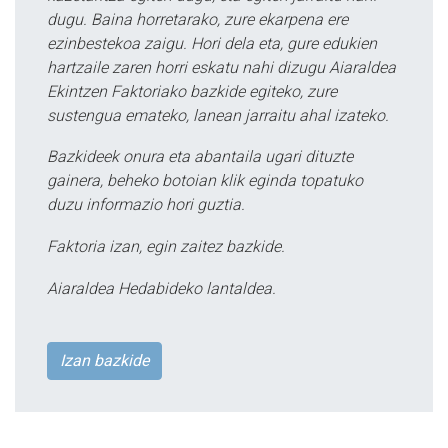
dugu. Baina horretarako, zure ekarpena ere
ezinbestekoa zaigu. Hori dela eta, gure edukien
hartzaile zaren horri eskatu nahi dizugu Aiaraldea
Ekintzen Faktoriako bazkide egiteko, zure
sustengua emateko, lanean jarraitu ahal izateko.
Bazkideek onura eta abantaila ugari dituzte
gainera, beheko botoian klik eginda topatuko
duzu informazio hori guztia.
Faktoria izan, egin zaitez bazkide.
Aiaraldea Hedabideko lantaldea.
Izan bazkide