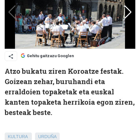
Gehitu gaitzazu Googlen
Atzo bukatu ziren Koroatze festak.
Goizean zehar, buruhandi eta
erraldoien topaketak eta euskal
kanten topaketa herrikoia egon ziren,
besteak beste.
KULTURA
URDUÑA