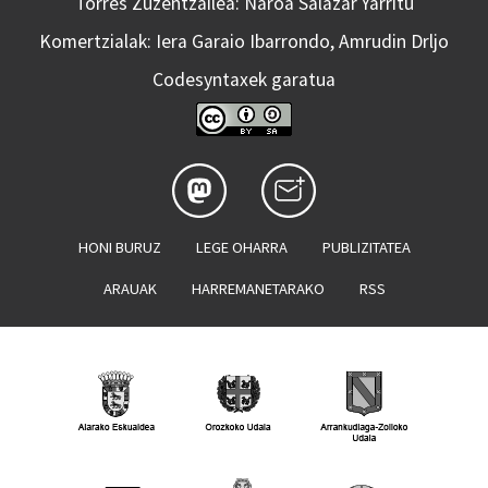
Torres Zuzentzailea: Naroa Salazar Yarritu
Komertzialak: Iera Garaio Ibarrondo, Amrudin Drljo
Codesyntaxek garatua
HONI BURUZ
LEGE OHARRA
PUBLIZITATEA
ARAUAK
HARREMANETARAKO
RSS