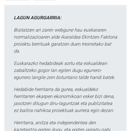
LAGUN AGURGARRIA:
Bisitatzen ari zaren webgune hau euskararen
normalizazioaren alde Aiaraldea Ekintzen Faktoria
proiektu berrituak garatzen duen tresnetako bat
da.
Euskarazko hedabideak sortu eta eskualdean
zabaltzeko gogor lan egiten dugu egunero-
egunero langile zein boluntario talde handi batek.
Hedabide herritarra da gurea, eskualdeko
herritarren ekarpen ekonomikoari esker bizi dena,
jasotzen ditugun diru-laguntzak eta publizitatea
ez baitira nahikoa proiektuak aurrera egin dezan.
Herritarra, anitza eta independentea den
kazetaritza egiten dugu, eta egiten jarraitu nahi