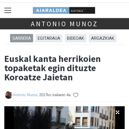
ANTONIO MUNOZ
SARRERA
EGITARAUA
BIDEOAK
ARGAZKIAK
Euskal kanta herrikoien
topaketak egin dituzte
Koroatze Jaietan
Antonio Munoz
2017ko irailaren 4a