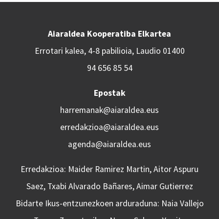
Aiaraldea Kooperatiba Elkartea
Errotari kalea, 4-8 pabilioia, Laudio 01400
94 656 85 54
Epostak
harremanak@aiaraldea.eus
erredakzioa@aiaraldea.eus
agenda@aiaraldea.eus
Erredakzioa: Maider Ramirez Martin, Aitor Aspuru
Saez, Txabi Alvarado Bañares, Aimar Gutierrez
Bidarte Ikus-entzunezkoen arduraduna: Naia Vallejo